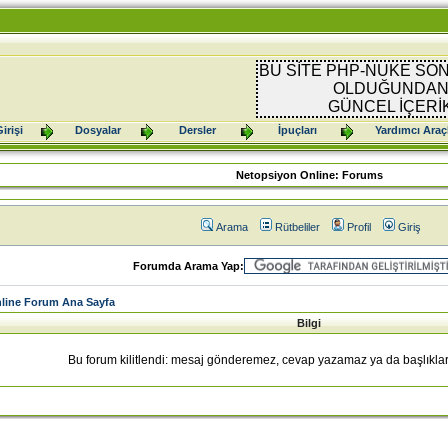
BU SİTE PHP-NUKE SON
OLDUĞUNDAN 
GÜNCEL İÇERİ
irişi
Dosyalar
Dersler
İpuçları
Yardımcı Araç
Netopsiyon Online: Forums
Arama
Rütbeliler
Profil
Giriş
Forumda Arama Yap:
line Forum Ana Sayfa
Bilgi
Bu forum kilitlendi: mesaj gönderemez, cevap yazamaz ya da başlıklar