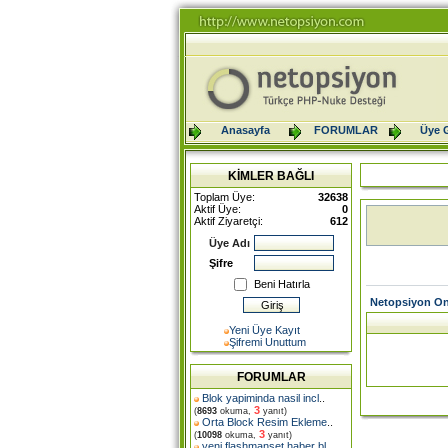
Anasayfa
FORUMLAR
Üye G
KİMLER BAĞLI
Toplam Üye:
32638
Aktif Üye:
0
Aktif Ziyaretçi:
612
Üye Adı
Şifre
Beni Hatırla
Netopsiyon On
Yeni Üye Kayıt
Şifremi Unuttum
FORUMLAR
Blok yapiminda nasil incl
..
3
(
8693
okuma,
yanıt)
Orta Block Resim Ekleme
..
3
(
10098
okuma,
yanıt)
yeni flashmanset haber bl
..