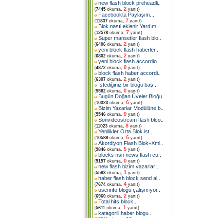
new flash block preheadli
..
2
(
7445
okuma,
yanıt)
Facebookta Paylaşım..
..
7
(
11837
okuma,
yanıt)
Blok nasıl eklenir Yardım
..
7
(
12578
okuma,
yanıt)
Super mansetler flash blo
..
2
(
6406
okuma,
yanıt)
yeni block flash haberler
..
2
(
6802
okuma,
yanıt)
yeni block flash accordio
..
0
(
4872
okuma,
yanıt)
block flash haber accordi
..
2
(
6307
okuma,
yanıt)
İstediğiniz bir bloğu baş
..
0
(
5582
okuma,
yanıt)
Bugün Doğan Üyeler Bloğu
..
6
(
10323
okuma,
yanıt)
Bizim Yazarlar Modülüne b
..
0
(
5546
okuma,
yanıt)
Sonvideostream flash blco
..
8
(
11023
okuma,
yanıt)
Yenilikler Orta Blok ist
..
6
(
10589
okuma,
yanıt)
Akordiyon Flash Blok+Xml
..
5
(
9846
okuma,
yanıt)
blocks nsn news flash cu
..
0
(
5157
okuma,
yanıt)
new flash bizim yazarlar
..
1
(
5583
okuma,
yanıt)
haber flash block send al
..
4
(
7674
okuma,
yanıt)
userinfo bloğu çalışmıyor
..
2
(
6960
okuma,
yanıt)
Total hits block
..
1
(
5611
okuma,
yanıt)
katagorili haber blogu
..