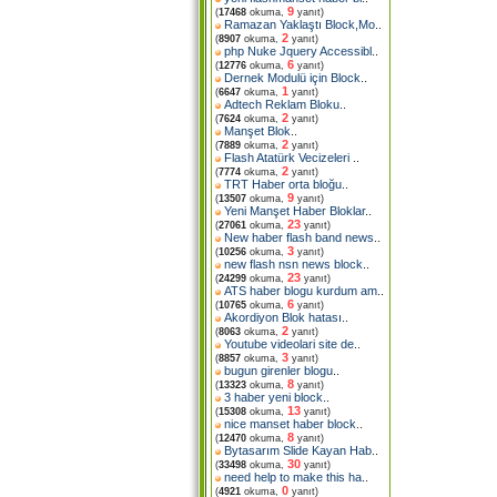
9
(
17468
okuma,
yanıt)
Ramazan Yaklaştı Block,Mo
..
2
(
8907
okuma,
yanıt)
php Nuke Jquery Accessibl
..
6
(
12776
okuma,
yanıt)
Dernek Modulü için Block
..
1
(
6647
okuma,
yanıt)
Adtech Reklam Bloku
..
2
(
7624
okuma,
yanıt)
Manşet Blok
..
2
(
7889
okuma,
yanıt)
Flash Atatürk Vecizeleri
..
2
(
7774
okuma,
yanıt)
TRT Haber orta bloğu
..
9
(
13507
okuma,
yanıt)
Yeni Manşet Haber Bloklar
..
23
(
27061
okuma,
yanıt)
New haber flash band news
..
3
(
10256
okuma,
yanıt)
new flash nsn news block
..
23
(
24299
okuma,
yanıt)
ATS haber blogu kurdum am
..
6
(
10765
okuma,
yanıt)
Akordiyon Blok hatası
..
2
(
8063
okuma,
yanıt)
Youtube videolari site de
..
3
(
8857
okuma,
yanıt)
bugun girenler blogu
..
8
(
13323
okuma,
yanıt)
3 haber yeni block
..
13
(
15308
okuma,
yanıt)
nice manset haber block
..
8
(
12470
okuma,
yanıt)
Bytasarım Slide Kayan Hab
..
30
(
33498
okuma,
yanıt)
need help to make this ha
..
0
(
4921
okuma,
yanıt)