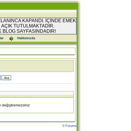
LANINCA KAPANDI. İÇİNDE EMEK
AÇIK TUTULMAKTADIR.
K BLOG SAYFASINDADIR!
lar
Hakkımızda
ı değiştiremezsiniz
© Forums