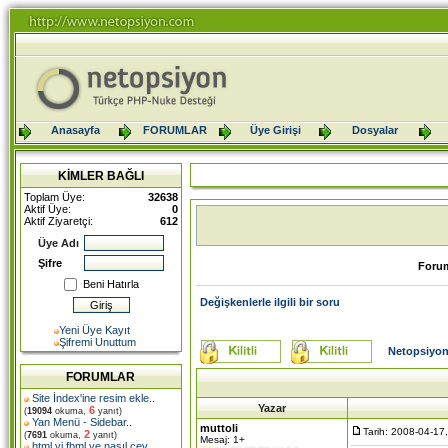
Anasayfa
FORUMLAR
Üye Girişi
Dosyalar
KİMLER BAĞLI
Toplam Üye:
32638
Aktif Üye:
0
Aktif Ziyaretçi:
612
Üye Adı
Şifre
Foru
Beni Hatırla
Değişkenlerle ilgili bir soru
Yeni Üye Kayıt
Şifremi Unuttum
Netopsiyon
FORUMLAR
Site İndex'ine resim ekle
..
Yazar
6
(
19094
okuma,
yanıt)
Yan Menü - Sidebar
..
muttoli
Tarih: 2008-04-17
2
(
7691
okuma,
yanıt)
Mesaj: 1+
html yi fbml ye nasıl çev
..