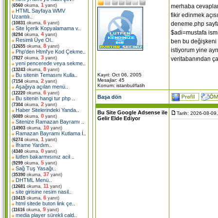
1
merhaba cevaplar 
(
6560
okuma,
yanıt)
HTML Sayfaya WMV
fikir edinmek aç
Uzantılı
..
6
deneme.php sayf
(
10831
okuma,
yanıt)
Site İçerik Kopyalamama v
..
$adi=mustafa ism
4
(
8294
okuma,
yanıt)
Resimli Üye Ol
..
ben bu değişkeni 
8
(
12655
okuma,
yanıt)
istiyorum yine ay
Php'den Html'ye Kod Çekme
..
3
veritabanından ça
(
7827
okuma,
yanıt)
yeni pencerede veya sekme
..
8
(
13243
okuma,
yanıt)
Kayıt: Oct 06, 2005
Bu sitenin Temasını Kulla
..
Mesajlar: 45
2
(
7154
okuma,
yanıt)
Konum: istanbul/fatih
Aşağıya açılan menü
..
6
(
12220
okuma,
yanıt)
Başa dön
Bu sitenin hangi tur php
..
2
(
7304
okuma,
yanıt)
Haber Sitelerindeki Yanda
..
Bu Site Google Adsense ile
Tarih: 2026-08-09
0
(
6089
okuma,
yanıt)
Gelir Elde Ediyor
Sitenize Ramazan Bayramı
..
10
(
14903
okuma,
yanıt)
Ramazan Bayramı Kutlama İ
..
1
(
6274
okuma,
yanıt)
İframe Yardım
..
0
(
4340
okuma,
yanıt)
lütfen bakarmısınız acil
..
5
(
9299
okuma,
yanıt)
Sağ Tuş Yasağı
..
37
(
35390
okuma,
yanıt)
DHTML Menü
..
11
(
12681
okuma,
yanıt)
site girisine resim nasil
..
6
(
10415
okuma,
yanıt)
html sitede buton link çe
..
9
(
11616
okuma,
yanıt)
media player sürekli cald
..