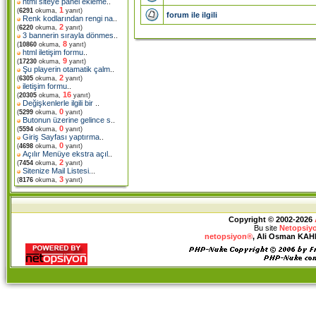
html siteye panel ekleme
..
1
(
6291
okuma,
yanıt)
forum ile ilgili
Renk kodlarından rengi na
..
2
(
6220
okuma,
yanıt)
3 bannerin sırayla dönmes
..
8
(
10860
okuma,
yanıt)
html iletişim formu
..
9
(
17230
okuma,
yanıt)
Şu playerin otamatik çalm
..
2
(
6305
okuma,
yanıt)
iletişim formu
..
16
(
20305
okuma,
yanıt)
Değişkenlerle ilgili bir
..
0
(
5299
okuma,
yanıt)
Butonun üzerine gelince s
..
0
(
5594
okuma,
yanıt)
Giriş Sayfası yaptırma
..
0
(
4698
okuma,
yanıt)
Açılır Menüye ekstra açıl
..
2
(
7454
okuma,
yanıt)
Sitenize Mail Listesi.
..
3
(
8176
okuma,
yanıt)
Copyright © 2002-2026
Bu site
Netopsiy
netopsiyon®
, Ali Osman KAHRA