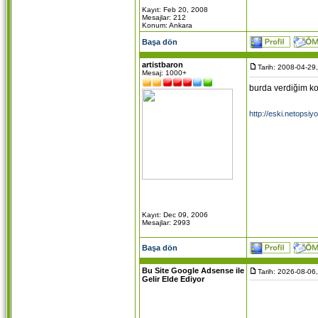
toplamak 
Kayıt: Feb 20, 2008
Sonuçlar
Mesajlar: 212
Konum: Ankara
kaydedili
<p>Web s
Başa dön
fikirleri
artistbaron
action="
Tarih: 2008-04-29
Mesaj: 1000+
file="_pr
burda verdiğim ko
fields
form-fie
http://eski.netops
<dl> <dd
type="ra
name="Il
value="O
görüş be
size="1"
type="te
<strong>
Kayıt: Dec 09, 2006
name="Ac
Mesajlar: 2993
nasıl u
<tr> <t
Başa dön
size="3
Bu Site Google Adsense ile
height=
Tarih: 2026-08-06
Gelir Elde Ediyor
maxleng
height=
maxleng