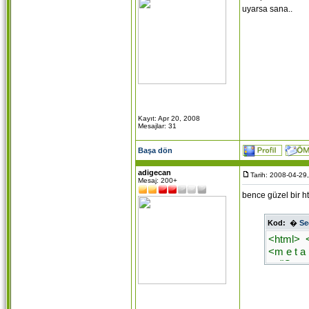
uyarsa sana..
Kayıt: Apr 20, 2008
Mesajlar: 31
Başa dön
adigecan
Tarih: 2008-04-29
Mesaj: 200+
bence güzel bir h
Kod:
�
Se
<html> 
<m e t a
v="Conte
v="Conten
name="Mi
webbot b