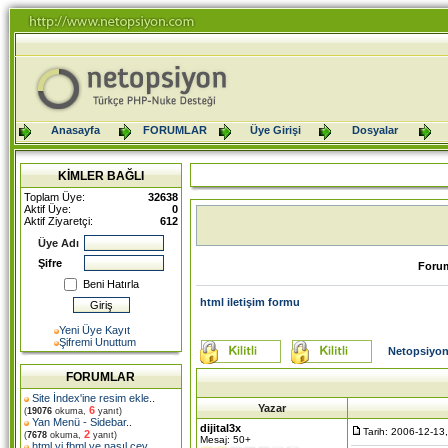
Anasayfa
FORUMLAR
Üye Girişi
Dosyalar
KİMLER BAĞLI
Toplam Üye:
32638
Aktif Üye:
0
Aktif Ziyaretçi:
612
Üye Adı
Şifre
Foru
Beni Hatırla
html iletişim formu
Yeni Üye Kayıt
Şifremi Unuttum
Netopsiyon
FORUMLAR
Site İndex'ine resim ekle
..
Yazar
6
(
19076
okuma,
yanıt)
Yan Menü - Sidebar
..
dijital3x
Tarih: 2006-12-13
2
(
7678
okuma,
yanıt)
Mesaj: 50+
html yi fbml ye nasıl çev
..