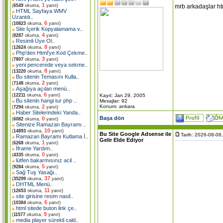
1
mrb arkadaşlar htm
(
6549
okuma,
yanıt)
HTML Sayfaya WMV
Uzantılı
..
6
(
10823
okuma,
yanıt)
Site İçerik Kopyalamama v
..
4
(
8287
okuma,
yanıt)
Resimli Üye Ol
..
8
(
12624
okuma,
yanıt)
Php'den Html'ye Kod Çekme
..
3
(
7807
okuma,
yanıt)
yeni pencerede veya sekme
..
8
(
13220
okuma,
yanıt)
Bu sitenin Temasını Kulla
..
2
(
7148
okuma,
yanıt)
Aşağıya açılan menü
..
6
Kayıt: Jan 29, 2005
(
12211
okuma,
yanıt)
Bu sitenin hangi tur php
..
Mesajlar: 92
Konum: ankara
2
(
7294
okuma,
yanıt)
Haber Sitelerindeki Yanda
..
Başa dön
0
(
6082
okuma,
yanıt)
Sitenize Ramazan Bayramı
..
10
(
14893
okuma,
yanıt)
Bu Site Google Adsense ile
Tarih: 2026-08-06
Ramazan Bayramı Kutlama İ
..
Gelir Elde Ediyor
1
(
6268
okuma,
yanıt)
İframe Yardım
..
0
(
4335
okuma,
yanıt)
lütfen bakarmısınız acil
..
5
(
9284
okuma,
yanıt)
Sağ Tuş Yasağı
..
37
(
35299
okuma,
yanıt)
DHTML Menü
..
11
(
12653
okuma,
yanıt)
site girisine resim nasil
..
6
(
10384
okuma,
yanıt)
html sitede buton link çe
..
9
(
11577
okuma,
yanıt)
media player sürekli cald
..