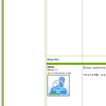
height=
maxleng
<dl> <d
Lütfen e
<p><inpu
value="F
Telif Hak
<!--webb
</body>
Başa dön
ISIran
Tarih: 2008-05-06
Mesaj: 1+
<m e t a http - e 