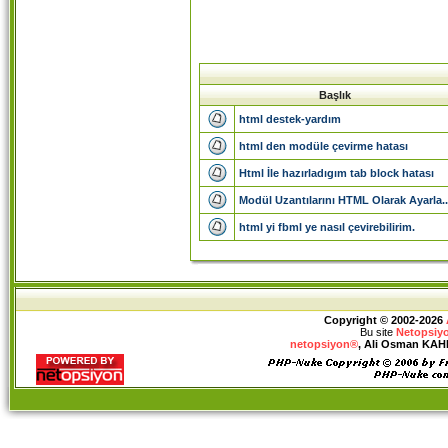
Başlık
html destek-yardım
html den modüle çevirme hatası
Html İle hazırladıgım tab block hatası
Modül Uzantılarını HTML Olarak Ayarla..
html yi fbml ye nasıl çevirebilirim.
Copyright © 2002-2026
Bu site
Netopsiy
netopsiyon®
, Ali Osman KAHRA