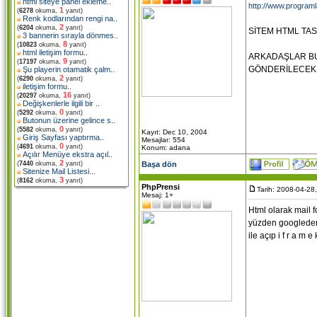
html siteye panel ekleme
..
http://www.programl
1
(
6278
okuma,
yanıt)
Renk kodlarından rengi na
..
2
(
6204
okuma,
yanıt)
SİTEM HTML TA
3 bannerin sırayla dönmes
..
8
(
10823
okuma,
yanıt)
html iletişim formu
..
ARKADAŞLAR BU 
9
(
17197
okuma,
yanıt)
GÖNDERİLECEK M
Şu playerin otamatik çalm
..
2
(
6290
okuma,
yanıt)
iletişim formu
..
16
(
20297
okuma,
yanıt)
Değişkenlerle ilgili bir
..
0
(
5292
okuma,
yanıt)
Butonun üzerine gelince s
..
0
(
5582
okuma,
yanıt)
Kayıt: Dec 10, 2004
Giriş Sayfası yaptırma
..
Mesajlar: 554
0
(
4691
okuma,
yanıt)
Konum: adana
Açılır Menüye ekstra açıl
..
2
Başa dön
(
7440
okuma,
yanıt)
Sitenize Mail Listesi.
..
3
(
8162
okuma,
yanıt)
PhpPrensi
Tarih: 2008-04-28
Mesaj: 1+
Html olarak mail f
yüzden googleden b
ile açıp i f r a m e 