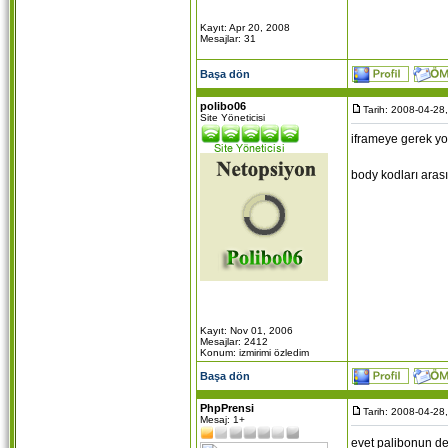
Kayıt: Apr 20, 2008
Mesajlar: 31
Başa dön
polibo06
Tarih: 2008-04-28
Site Yöneticisi
iframeye gerek yok
body kodları arası
Kayıt: Nov 01, 2006
Mesajlar: 2412
Konum: izmirimi özledim
Başa dön
PhpPrensi
Tarih: 2008-04-28
Mesaj: 1+
evet palibonun ded