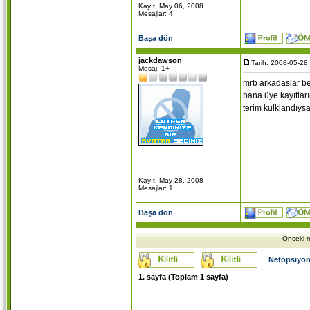
Kayıt: May 06, 2008
Mesajlar: 4
Başa dön
jackdawson
Tarih: 2008-05-28
Mesaj: 1+
mrb arkadaslar ben
bana üye kayıtlar
terim kulklandıysa
Kayıt: May 28, 2008
Mesajlar: 1
Başa dön
Önceki m
Netopsiyon
1
. sayfa (Toplam
1
sayfa)