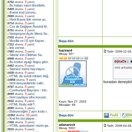
3
(
6762
okuma,
yanıt)
Bu hatayı nasıl düzeltebi
..
1
(
5409
okuma,
yanıt)
iframe kod sorunu
..
1
(
5069
okuma,
yanıt)
Html iframe link verme ac
..
3
(
6714
okuma,
yanıt)
Css ile Değişen Resimli M
..
2
(
6761
okuma,
yanıt)
Netopsiyon Açılır Menü So
..
4
(
7322
okuma,
yanıt)
Mozilla ve İ.E için Kayan
..
Başa dön
2
(
7312
okuma,
yanıt)
link verme
..
haziran4
3
Tarih: 2006-12-18
(
7683
okuma,
yanıt)
Mesaj: 50+
Siteniz icin Cildirtan Sa
..
3
(
6668
okuma,
yanıt)
dijital3x
:
Bu kodun aşağı dogru gitm
..
0
(
4462
okuma,
yanıt)
mrb arkadaşl
Sitenize menü hazırlayın
..
0
(
4438
okuma,
yanıt)
HTML de süreli reklam değ
..
9
(
10858
okuma,
yanıt)
buradan deneybil
html dosyasilarinin calin
..
5
(
9787
okuma,
yanıt)
Cumhuriyet Bayramı - Intr
..
3
(
8099
okuma,
yanıt)
html sayfaya sifre koruml
..
6
(
9032
okuma,
yanıt)
Kayıt: Nov 27, 2003
HTML Kodu edir?
..
Mesajlar: 69
1
(
8089
okuma,
yanıt)
Ekleyeceğim 2 ayrı kodu r
..
10
Başa dön
(
11962
okuma,
yanıt)
Kral fm üst player
..
3
(
7460
okuma,
yanıt)
adanarock
HTML autoviewer resim ga
..
Tarih: 2008-04-28
Mesaj: 500+
5
(
9523
okuma,
yanıt)