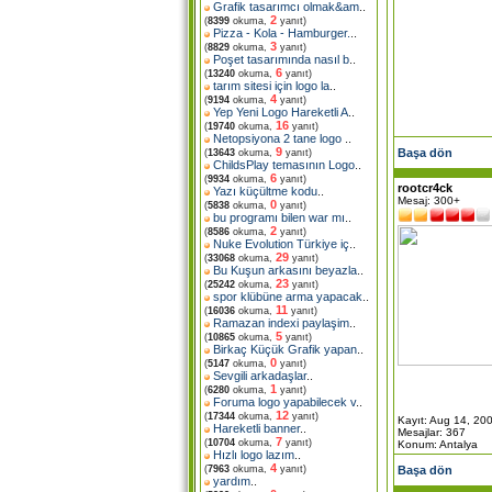
Grafik tasarımcı olmak&am
..
2
(
8399
okuma,
yanıt)
Pizza - Kola - Hamburger.
..
3
(
8829
okuma,
yanıt)
Poşet tasarımında nasıl b
..
6
(
13240
okuma,
yanıt)
tarım sitesi için logo la
..
4
(
9194
okuma,
yanıt)
Yep Yeni Logo Hareketli A
..
16
(
19740
okuma,
yanıt)
Netopsiyona 2 tane logo
..
9
Başa dön
(
13643
okuma,
yanıt)
ChildsPlay temasının Logo
..
6
(
9934
okuma,
yanıt)
rootcr4ck
Yazı küçültme kodu
..
Mesaj: 300+
0
(
5838
okuma,
yanıt)
bu programı bilen war mı
..
2
(
8586
okuma,
yanıt)
Nuke Evolution Türkiye iç
..
29
(
33068
okuma,
yanıt)
Bu Kuşun arkasını beyazla
..
23
(
25242
okuma,
yanıt)
spor klübüne arma yapacak
..
11
(
16036
okuma,
yanıt)
Ramazan indexi paylaşim
..
5
(
10865
okuma,
yanıt)
Birkaç Küçük Grafik yapan
..
0
(
5147
okuma,
yanıt)
Sevgili arkadaşlar
..
1
(
6280
okuma,
yanıt)
Foruma logo yapabilecek v
..
12
(
17344
okuma,
yanıt)
Kayıt: Aug 14, 20
Hareketli banner
..
Mesajlar: 367
7
(
10704
okuma,
yanıt)
Konum: Antalya
Hızlı logo lazım
..
4
Başa dön
(
7963
okuma,
yanıt)
yardım
..