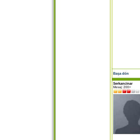
Başa dön
Serkancinar
Mesaj: 200+