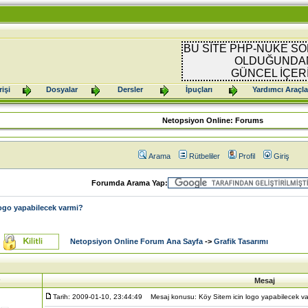
BU SİTE PHP-NUKE SO
OLDUĞUNDAN
GÜNCEL İÇER
işi
Dosyalar
Dersler
İpuçları
Yardımcı Araçla
Netopsiyon Online: Forums
Arama
Rütbeliler
Profil
Giriş
Forumda Arama Yap:
logo yapabilecek varmi?
Netopsiyon Online Forum Ana Sayfa
->
Grafik Tasarımı
Mesaj
Tarih: 2009-01-10, 23:44:49
Mesaj konusu: Köy Sitem icin logo yapabilecek v