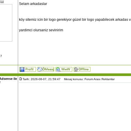
Selam arkadaslar
köy sitemiz icin bir logo gerekiyor güzel bir logo yapabilecek arkadas 
yardimci olursaniz sevinirim
07
Adsense ile
Tarih: 2026-08-07, 21:59:47
Mesaj konusu: Forum Arası Reklamlar
r