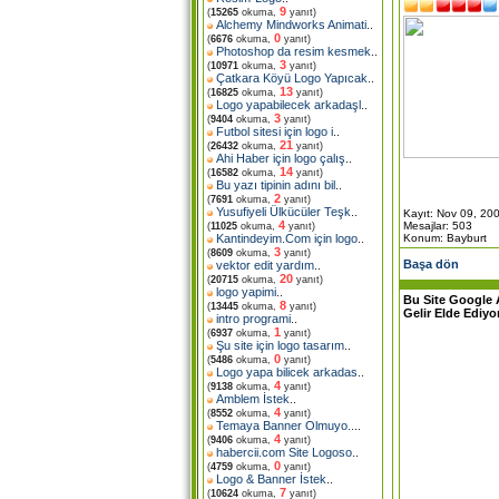
9
(
15265
okuma,
yanıt)
Alchemy Mindworks Animati
..
0
(
6676
okuma,
yanıt)
Photoshop da resim kesmek
..
3
(
10971
okuma,
yanıt)
Çatkara Köyü Logo Yapıcak
..
13
(
16825
okuma,
yanıt)
Logo yapabilecek arkadaşl
..
3
(
9404
okuma,
yanıt)
Futbol sitesi için logo i
..
21
(
26432
okuma,
yanıt)
Ahi Haber için logo çalış
..
14
(
16582
okuma,
yanıt)
Bu yazı tipinin adını bil
..
2
(
7691
okuma,
yanıt)
Yusufiyeli Ülkücüler Teşk
..
Kayıt: Nov 09, 20
4
Mesajlar: 503
(
11025
okuma,
yanıt)
Konum: Bayburt
Kantindeyim.Com için logo
..
3
(
8609
okuma,
yanıt)
Başa dön
vektor edit yardım
..
20
(
20715
okuma,
yanıt)
logo yapimi
..
Bu Site Google 
8
(
13445
okuma,
yanıt)
Gelir Elde Ediyo
intro programi
..
1
(
6937
okuma,
yanıt)
Şu site için logo tasarım
..
0
(
5486
okuma,
yanıt)
Logo yapa bilicek arkadas
..
4
(
9138
okuma,
yanıt)
Amblem İstek
..
4
(
8552
okuma,
yanıt)
Temaya Banner Olmuyo..
..
4
(
9406
okuma,
yanıt)
habercii.com Site Logoso
..
0
(
4759
okuma,
yanıt)
Logo & Banner İstek
..
7
(
10624
okuma,
yanıt)