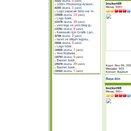
0
(
5322
okuma,
yanıt)
bozkurt69
1000+ Photoshop Actions
..
Mesaj: 500+
1
(
6355
okuma,
yanıt)
Logo yapacak birisi var m
..
13
(
15508
okuma,
yanıt)
Logo İstek
..
18
(
21078
okuma,
yanıt)
yeni logo ve yeni blog gi
..
9
(
13781
okuma,
yanıt)
Kawasaki İçin Grafik Lazı
..
2
(
6768
okuma,
yanıt)
tarım ve bilişim logosu
..
0
(
5606
okuma,
yanıt)
Logo İstek
..
7
(
10920
okuma,
yanıt)
Yeni Rütbeler
..
5
(
10793
okuma,
yanıt)
Banner İstek
..
29
(
29478
okuma,
yanıt)
Kayıt: Nov 09, 20
Banner İstek
..
Mesajlar: 503
7
(
10322
okuma,
yanıt)
Konum: Bayburt
Başa dön
bozkurt69
Mesaj: 500+