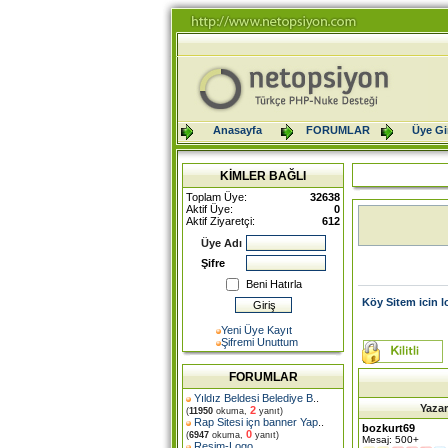
Anasayfa
FORUMLAR
Üye Gir
KİMLER BAĞLI
Toplam Üye:
32638
Aktif Üye:
0
Aktif Ziyaretçi:
612
Üye Adı
Şifre
Beni Hatırla
Köy Sitem icin 
Yeni Üye Kayıt
Şifremi Unuttum
FORUMLAR
Yıldız Beldesi Belediye B
..
Yazar
2
(
11950
okuma,
yanıt)
Rap Sitesi içn banner Yap
..
bozkurt69
0
(
6947
okuma,
yanıt)
Mesaj: 500+
Resim-Logo
..