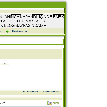
NLANINCA KAPANDI. İÇİNDE EMEK
 AÇIK TUTULMAKTADIR.
İK BLOG SAYFASINDADIR!
r
Hakkımızda
Önceki başlık
::
Sonraki başlık
armi?