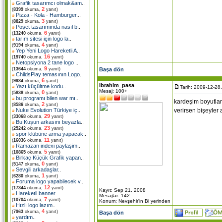
Grafik tasarımcı olmak&am
..
2
(
8399
okuma,
yanıt)
Pizza - Kola - Hamburger.
..
3
(
8829
okuma,
yanıt)
Poşet tasarımında nasıl b
..
6
(
13240
okuma,
yanıt)
tarım sitesi için logo la
..
4
(
9194
okuma,
yanıt)
Yep Yeni Logo Hareketli A
..
16
(
19740
okuma,
yanıt)
Netopsiyona 2 tane logo
..
9
Başa dön
(
13644
okuma,
yanıt)
ChildsPlay temasının Logo
..
6
(
9934
okuma,
yanıt)
ibrahim_pasa
Yazı küçültme kodu
..
Tarih: 2009-12-28
Mesaj: 100+
0
(
5838
okuma,
yanıt)
bu programı bilen war mı
..
kardeşim boyutlar
2
(
8586
okuma,
yanıt)
verirsen bişeyler
Nuke Evolution Türkiye iç
..
29
(
33068
okuma,
yanıt)
Bu Kuşun arkasını beyazla
..
23
(
25242
okuma,
yanıt)
spor klübüne arma yapacak
..
11
(
16036
okuma,
yanıt)
Ramazan indexi paylaşim
..
5
(
10865
okuma,
yanıt)
Birkaç Küçük Grafik yapan
..
0
(
5147
okuma,
yanıt)
Sevgili arkadaşlar
..
1
(
6280
okuma,
yanıt)
Foruma logo yapabilecek v
..
12
(
17344
okuma,
yanıt)
Kayıt: Sep 21, 2008
Hareketli banner
..
Mesajlar: 142
7
(
10704
okuma,
yanıt)
Konum: Nevşehir'in Bi yerinden
Hızlı logo lazım
..
4
(
7963
okuma,
yanıt)
Başa dön
yardım
..