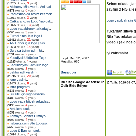
9
Selam arkadaşlar
(
15265
okuma,
yanıt)
Alchemy Mindworks Animati
..
zayıfım :) NG ail
0
(
6676
okuma,
yanıt)
Photoshop da resim kesmek
..
3
(
10971
okuma,
yanıt)
Logo yapılcak site G
Çatkara Köyü Logo Yapıcak
..
13
(
16825
okuma,
yanıt)
Logo yapabilecek arkadaşl
..
Yukardan siteye gi
3
(
9404
okuma,
yanıt)
Futbol sitesi için logo i
..
Site Yaş ortalamas
21
(
26432
okuma,
yanıt)
video ) şeklınde o
Ahi Haber için logo çalış
..
14
(
16583
okuma,
yanıt)
Bu yazı tipinin adını bil
..
iyi calısmalar.
2
(
7691
okuma,
yanıt)
Yusufiyeli Ülkücüler Teşk
..
Kayıt: Dec 12, 2007
4
Mesajlar: 665
(
11025
okuma,
yanıt)
Kantindeyim.Com için logo
..
3
(
8609
okuma,
yanıt)
Başa dön
vektor edit yardım
..
20
(
20715
okuma,
yanıt)
logo yapimi
..
Bu Site Google Adsense ile
Tarih: 2026-08-07
8
(
13445
okuma,
yanıt)
Gelir Elde Ediyor
intro programi
..
1
(
6938
okuma,
yanıt)
Şu site için logo tasarım
..
0
(
5486
okuma,
yanıt)
Logo yapa bilicek arkadas
..
4
(
9138
okuma,
yanıt)
Amblem İstek
..
4
(
8552
okuma,
yanıt)
Temaya Banner Olmuyo..
..
4
(
9406
okuma,
yanıt)
habercii.com Site Logoso
..
0
(
4759
okuma,
yanıt)
Logo & Banner İstek
..
7
(
10624
okuma,
yanıt)