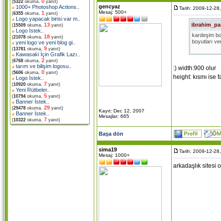
0
(
5322
okuma,
yanıt)
gencyaz
1000+ Photoshop Actions
..
Tarih: 2009-12-28
Mesaj: 500+
1
(
6355
okuma,
yanıt)
Logo yapacak birisi var m
..
ibrahim_pa
13
(
15509
okuma,
yanıt)
Logo İstek
..
kardeşim boy
18
(
21078
okuma,
yanıt)
boyutları ve
yeni logo ve yeni blog gi
..
9
(
13781
okuma,
yanıt)
Kawasaki İçin Grafik Lazı
..
2
(
6768
okuma,
yanıt)
tarım ve bilişim logosu
..
:) width:900 olur
0
(
5606
okuma,
yanıt)
height: kısmı ise 
Logo İstek
..
7
(
10920
okuma,
yanıt)
Yeni Rütbeler
..
5
(
10794
okuma,
yanıt)
Banner İstek
..
29
(
29478
okuma,
yanıt)
Kayıt: Dec 12, 2007
Banner İstek
..
Mesajlar: 665
7
(
10322
okuma,
yanıt)
Başa dön
sima19
Tarih: 2009-12-28
Mesaj: 1000+
arkadaşlık sitesi