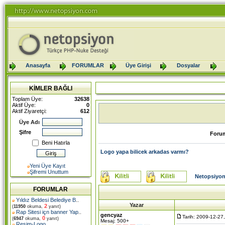
Anasayfa
FORUMLAR
Üye Girişi
Dosyalar
KİMLER BAĞLI
Toplam Üye:
32638
Aktif Üye:
0
Aktif Ziyaretçi:
612
Üye Adı
Şifre
Foru
Beni Hatırla
Logo yapa bilicek arkadas varmı?
Yeni Üye Kayıt
Şifremi Unuttum
Netopsiyon
FORUMLAR
Yıldız Beldesi Belediye B
..
Yazar
2
(
11950
okuma,
yanıt)
Rap Sitesi içn banner Yap
..
gencyaz
Tarih: 2009-12-27
0
(
6947
okuma,
yanıt)
Mesaj: 500+
Resim-Logo
..