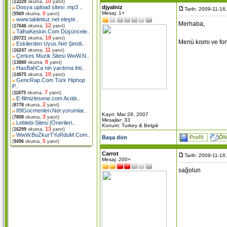
10
(
13229
okuma,
yanıt)
djyalniz
Dosya upload sitesi .mp3
..
Tarih: 2009-11-16
Mesaj: 1+
0
(
5569
okuma,
yanıt)
www.tablettuz.net eleştir
..
Merhaba,
12
(
17646
okuma,
yanıt)
TalhaKeskin.Com Düşüncele
..
18
(
20721
okuma,
yanıt)
Menü kısmı ve fon
Eskilerden Uyus.Net Şimdi
..
11
(
16247
okuma,
yanıt)
Çerkes Muzik Sitesi WwW.N
..
8
(
13880
okuma,
yanıt)
HasBahCa nin yardıma ihti
..
10
(
14875
okuma,
yanıt)
GencRap.Com Türk Hiphop
P
..
7
(
11875
okuma,
yanıt)
E-filmizlesene.com Acıldı
..
2
(
8778
okuma,
yanıt)
89Gocmenleri.Net yorumlar
..
Kayıt: Mar 28, 2007
3
(
7808
okuma,
yanıt)
Mesajlar: 33
Leblebi Sitesi [Önerileri
..
Konum: Turkey & België
13
(
16299
okuma,
yanıt)
WwW.BoZkurTYuRduM.Com
..
Başa dön
5
(
9496
okuma,
yanıt)
Carrot
Tarih: 2009-11-16
Mesaj: 200+
sağolun