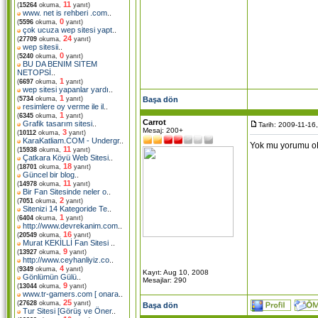
11
(
15264
okuma,
yanıt)
www. net is rehberi .com
..
0
(
5596
okuma,
yanıt)
çok ucuza wep sitesi yapt
..
24
(
27709
okuma,
yanıt)
wep sitesii
..
0
(
5240
okuma,
yanıt)
BU DA BENIM SITEM
NETOPSİ
..
1
(
6697
okuma,
yanıt)
wep sitesi yapanlar yardı
..
1
Başa dön
(
5734
okuma,
yanıt)
resimlere oy verme ile il
..
1
(
6345
okuma,
yanıt)
Carrot
Grafik tasarım sitesi
..
Tarih: 2009-11-16
Mesaj: 200+
3
(
10112
okuma,
yanıt)
KaraKatliam.COM - Undergr
..
Yok mu yorumu o
11
(
15938
okuma,
yanıt)
Çatkara Köyü Web Sitesi
..
18
(
18701
okuma,
yanıt)
Güncel bir blog
..
11
(
14978
okuma,
yanıt)
Bir Fan Sitesinde neler o
..
2
(
7051
okuma,
yanıt)
Sitenizi 14 Kategoride Te
..
1
(
6404
okuma,
yanıt)
http://www.devrekanim.com
..
16
(
20549
okuma,
yanıt)
Murat KEKİLLİ Fan Sitesi
..
9
(
13927
okuma,
yanıt)
http://www.ceyhanliyiz.co
..
4
(
9349
okuma,
yanıt)
Kayıt: Aug 10, 2008
Gönlümün Gülü
..
Mesajlar: 290
9
(
13044
okuma,
yanıt)
www.tr-gamers.com [ onara
..
25
(
27628
okuma,
yanıt)
Başa dön
Tur Sitesi [Görüş ve Öner
..