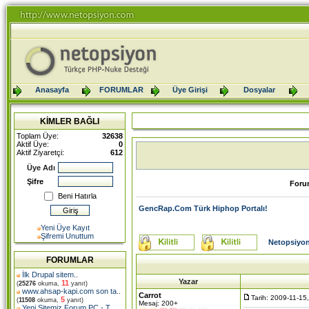
Anasayfa
FORUMLAR
Üye Girişi
Dosyalar
KİMLER BAĞLI
Toplam Üye:
32638
Aktif Üye:
0
Aktif Ziyaretçi:
612
Üye Adı
Şifre
Foru
Beni Hatırla
GencRap.Com Türk Hiphop Portalı!
Yeni Üye Kayıt
Şifremi Unuttum
Netopsiyon
FORUMLAR
İlk Drupal sitem
..
Yazar
11
(
25276
okuma,
yanıt)
www.ahsap-kapi.com son ta
..
Carrot
Tarih: 2009-11-15
5
(
11508
okuma,
yanıt)
Mesaj: 200+
Yeni Sitemiz Forum PC - T
..