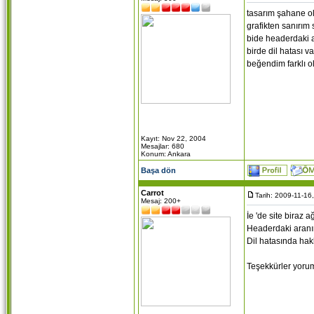
tasarım şahane o
grafikten sanırım s
bide headerdaki a
birde dil hatası v
beğendim farklı 
Kayıt: Nov 22, 2004
Mesajlar: 680
Konum: Ankara
Başa dön
Carrot
Tarih: 2009-11-16
Mesaj: 200+
İe 'de site biraz a
Headerdaki aranı
Dil hatasında hak
Teşekkürler yorum