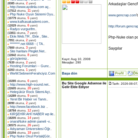
2
Arkadaşlar GencR
(
8385
okuma,
yanıt)
http://www.aydinla.com aç
..
11
(
17512
okuma,
yanıt)
Php Nuke Oyun Sistemi Oyu
..
'
www.gencrap.com
5
(
10779
okuma,
yanıt)
www.kafkasakademi.com
..
6
(
12029
okuma,
yanıt)
http://forum.gencr
Radyo vurgunfm
..
7
(
13811
okuma,
yanıt)
Ekle.Web.TR , Ekle , Site
..
Php-Nuke olan port
2
(
7951
okuma,
yanıt)
********.net 6668 - ( TA
..
3
Saygılar
(
7800
okuma,
yanıt)
Site haritanı Pinglet.Net
..
8
(
12842
okuma,
yanıt)
görüşleriniz
..
Kayıt: Aug 10, 2008
2
Mesajlar: 290
(
7639
okuma,
yanıt)
Hosting Forumlari -- Gunc
..
1
(
6353
okuma,
yanıt)
Başa dön
WwW.SebnemFerahciyiz.Com
..
6
(
10285
okuma,
yanıt)
Bu Site Google Adsense ile
Tarih: 2026-08-07
http://www.high-sound.net
..
Gelir Elde Ediyor
20
(
22605
okuma,
yanıt)
Heleşükür Rock Sitemi Açt
..
9
(
14289
okuma,
yanıt)
Yerel Bir Haber ve Tanıtı
..
2
(
8090
okuma,
yanıt)
http://www.facebock.biz
..
12
(
18784
okuma,
yanıt)
KIRŞEHİR AHİ HABER wp ile
..
14
(
18205
okuma,
yanıt)
onaraNuke admin paneli -v
..
26
(
30575
okuma,
yanıt)
Adıyaman Üniversitesi Öğr
..
18
(
23294
okuma,
yanıt)
Php Nuke Okul Portalı[Gör
..