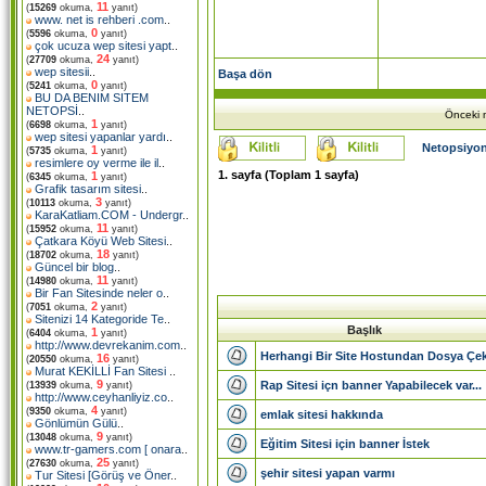
11
(
15269
okuma,
yanıt)
www. net is rehberi .com
..
0
(
5596
okuma,
yanıt)
çok ucuza wep sitesi yapt
..
24
(
27709
okuma,
yanıt)
wep sitesii
..
Başa dön
0
(
5241
okuma,
yanıt)
BU DA BENIM SITEM
NETOPSİ
..
Önceki m
1
(
6698
okuma,
yanıt)
wep sitesi yapanlar yardı
..
Netopsiyon
1
(
5735
okuma,
yanıt)
resimlere oy verme ile il
..
1
. sayfa (Toplam
1
sayfa)
1
(
6345
okuma,
yanıt)
Grafik tasarım sitesi
..
3
(
10113
okuma,
yanıt)
KaraKatliam.COM - Undergr
..
11
(
15952
okuma,
yanıt)
Çatkara Köyü Web Sitesi
..
18
(
18702
okuma,
yanıt)
Güncel bir blog
..
11
(
14980
okuma,
yanıt)
Bir Fan Sitesinde neler o
..
2
(
7051
okuma,
yanıt)
Sitenizi 14 Kategoride Te
..
Başlık
1
(
6404
okuma,
yanıt)
http://www.devrekanim.com
..
Herhangi Bir Site Hostundan Dosya Çek
16
(
20550
okuma,
yanıt)
Murat KEKİLLİ Fan Sitesi
..
9
Rap Sitesi içn banner Yapabilecek var...
(
13939
okuma,
yanıt)
http://www.ceyhanliyiz.co
..
4
(
9350
okuma,
yanıt)
emlak sitesi hakkında
Gönlümün Gülü
..
9
(
13048
okuma,
yanıt)
Eğitim Sitesi için banner İstek
www.tr-gamers.com [ onara
..
25
(
27630
okuma,
yanıt)
şehir sitesi yapan varmı
Tur Sitesi [Görüş ve Öner
..