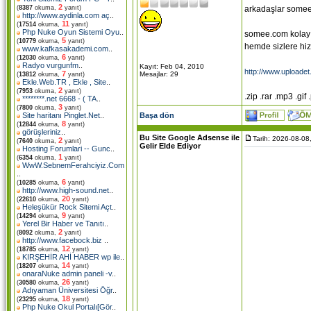
2
arkadaşlar somee.
(
8387
okuma,
yanıt)
http://www.aydinla.com aç
..
11
(
17514
okuma,
yanıt)
Php Nuke Oyun Sistemi Oyu
..
somee.com kolay k
5
(
10779
okuma,
yanıt)
hemde sizlere hi
www.kafkasakademi.com
..
6
(
12030
okuma,
yanıt)
Radyo vurgunfm
..
Kayıt: Feb 04, 2010
http://www.uploade
7
Mesajlar: 29
(
13812
okuma,
yanıt)
Ekle.Web.TR , Ekle , Site
..
2
(
7953
okuma,
yanıt)
.zip .rar .mp3 .gif
********.net 6668 - ( TA
..
3
(
7800
okuma,
yanıt)
Başa dön
Site haritanı Pinglet.Net
..
8
(
12844
okuma,
yanıt)
görüşleriniz
..
Bu Site Google Adsense ile
Tarih: 2026-08-08
2
(
7640
okuma,
yanıt)
Gelir Elde Ediyor
Hosting Forumlari -- Gunc
..
1
(
6354
okuma,
yanıt)
WwW.SebnemFerahciyiz.Com
..
6
(
10285
okuma,
yanıt)
http://www.high-sound.net
..
20
(
22610
okuma,
yanıt)
Heleşükür Rock Sitemi Açt
..
9
(
14294
okuma,
yanıt)
Yerel Bir Haber ve Tanıtı
..
2
(
8092
okuma,
yanıt)
http://www.facebock.biz
..
12
(
18785
okuma,
yanıt)
KIRŞEHİR AHİ HABER wp ile
..
14
(
18207
okuma,
yanıt)
onaraNuke admin paneli -v
..
26
(
30580
okuma,
yanıt)
Adıyaman Üniversitesi Öğr
..
18
(
23295
okuma,
yanıt)
Php Nuke Okul Portalı[Gör
..