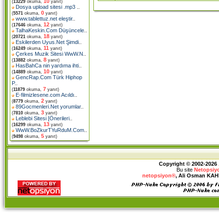
10
(
13229
okuma,
yanıt)
Dosya upload sitesi .mp3
..
0
(
5571
okuma,
yanıt)
www.tablettuz.net eleştir
..
12
(
17646
okuma,
yanıt)
TalhaKeskin.Com Düşüncele
..
18
(
20721
okuma,
yanıt)
Eskilerden Uyus.Net Şimdi
..
11
(
16249
okuma,
yanıt)
Çerkes Muzik Sitesi WwW.N
..
8
(
13882
okuma,
yanıt)
HasBahCa nin yardıma ihti
..
10
(
14889
okuma,
yanıt)
GencRap.Com Türk Hiphop
P
..
7
(
11879
okuma,
yanıt)
E-filmizlesene.com Acıldı
..
2
(
8779
okuma,
yanıt)
89Gocmenleri.Net yorumlar
..
3
(
7810
okuma,
yanıt)
Leblebi Sitesi [Önerileri
..
13
(
16299
okuma,
yanıt)
WwW.BoZkurTYuRduM.Com
..
5
(
9498
okuma,
yanıt)
Copyright © 2002-2026
Bu site
Netopsiy
netopsiyon®
, Ali Osman KAHRA