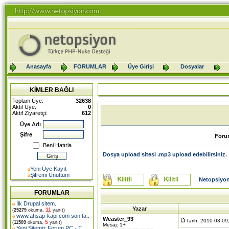
Anasayfa
FORUMLAR
Üye Girişi
Dosyalar
KİMLER BAĞLI
Toplam Üye:
32638
Aktif Üye:
0
Aktif Ziyaretçi:
612
Üye Adı
Şifre
Foru
Beni Hatırla
Dosya upload sitesi .mp3 upload edebilirsiniz.
Yeni Üye Kayıt
Şifremi Unuttum
Netopsiyon
FORUMLAR
İlk Drupal sitem
..
Yazar
11
(
25279
okuma,
yanıt)
www.ahsap-kapi.com son ta
..
Weaster_93
Tarih: 2010-03-09
5
(
11509
okuma,
yanıt)
Mesaj: 1+
Yeni Sitemiz Forum PC - T
..