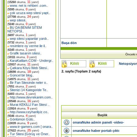
11
(
15260
okuma,
yanıt)
www. net is rehberi .com
..
0
(
5595
okuma,
yanıt)
çok ucuza wep sitesi yapt
..
24
(
27708
okuma,
yanıt)
wep sitesii
..
0
(
5240
okuma,
yanıt)
BU DA BENIM SITEM
NETOPSİ
..
1
(
6697
okuma,
yanıt)
wep sitesi yapanlar yardı
..
1
Başa dön
(
5732
okuma,
yanıt)
resimlere oy verme ile il
..
1
(
6345
okuma,
yanıt)
Grafik tasarım sitesi
..
Önceki m
3
(
10111
okuma,
yanıt)
KaraKatliam.COM - Undergr
..
Netopsiyon
11
(
15937
okuma,
yanıt)
Çatkara Köyü Web Sitesi
..
2
. sayfa (Toplam
2
sayfa)
18
(
18698
okuma,
yanıt)
Güncel bir blog
..
11
(
14975
okuma,
yanıt)
Bir Fan Sitesinde neler o
..
2
(
7051
okuma,
yanıt)
Sitenizi 14 Kategoride Te
..
1
(
6403
okuma,
yanıt)
http://www.devrekanim.com
..
16
(
20548
okuma,
yanıt)
Murat KEKİLLİ Fan Sitesi
..
9
(
13924
okuma,
yanıt)
http://www.ceyhanliyiz.co
..
Başlık
4
(
9346
okuma,
yanıt)
Gönlümün Gülü
..
onaraNuke admin paneli -video-
9
(
13039
okuma,
yanıt)
www.tr-gamers.com [ onara
..
25
onaraNuke haber portalı çıktı
(
27622
okuma,
yanıt)
Tur Sitesi [Görüş ve Öner
..