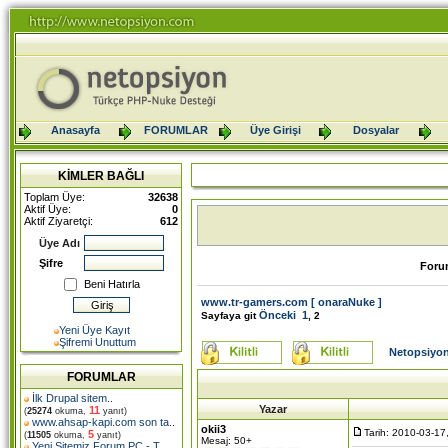
Anasayfa
FORUMLAR
Üye Girişi
Dosyalar
KİMLER BAĞLI
Toplam Üye:
32638
Aktif Üye:
0
Aktif Ziyaretçi:
612
Üye Adı
Şifre
Foru
Beni Hatırla
www.tr-gamers.com [ onaraNuke ]
Önceki
1
Sayfaya git
,
2
Yeni Üye Kayıt
Şifremi Unuttum
Netopsiyon
FORUMLAR
İlk Drupal sitem
..
Yazar
11
(
25274
okuma,
yanıt)
www.ahsap-kapi.com son ta
..
okii3
Tarih: 2010-03-17
5
(
11505
okuma,
yanıt)
Mesaj: 50+
Yeni Sitemiz Forum PC - T
..