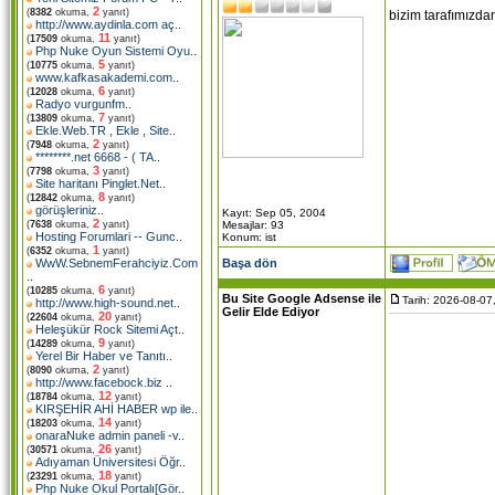
2
(
8382
okuma,
yanıt)
bizim tarafımızdan
http://www.aydinla.com aç
..
11
(
17509
okuma,
yanıt)
Php Nuke Oyun Sistemi Oyu
..
5
(
10775
okuma,
yanıt)
www.kafkasakademi.com
..
6
(
12028
okuma,
yanıt)
Radyo vurgunfm
..
7
(
13809
okuma,
yanıt)
Ekle.Web.TR , Ekle , Site
..
2
(
7948
okuma,
yanıt)
********.net 6668 - ( TA
..
3
(
7798
okuma,
yanıt)
Site haritanı Pinglet.Net
..
8
(
12842
okuma,
yanıt)
görüşleriniz
..
Kayıt: Sep 05, 2004
2
Mesajlar: 93
(
7638
okuma,
yanıt)
Hosting Forumlari -- Gunc
..
Konum: ist
1
(
6352
okuma,
yanıt)
Başa dön
WwW.SebnemFerahciyiz.Com
..
6
(
10285
okuma,
yanıt)
Bu Site Google Adsense ile
Tarih: 2026-08-07
http://www.high-sound.net
..
Gelir Elde Ediyor
20
(
22604
okuma,
yanıt)
Heleşükür Rock Sitemi Açt
..
9
(
14289
okuma,
yanıt)
Yerel Bir Haber ve Tanıtı
..
2
(
8090
okuma,
yanıt)
http://www.facebock.biz
..
12
(
18784
okuma,
yanıt)
KIRŞEHİR AHİ HABER wp ile
..
14
(
18203
okuma,
yanıt)
onaraNuke admin paneli -v
..
26
(
30571
okuma,
yanıt)
Adıyaman Üniversitesi Öğr
..
18
(
23291
okuma,
yanıt)
Php Nuke Okul Portalı[Gör
..