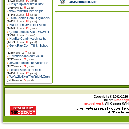
10
(
13229
okuma,
yanıt)
OnaraNuke çıkıyor
Dosya upload sitesi .mp3
..
0
(
5569
okuma,
yanıt)
www.tablettuz.net eleştir
..
12
(
17645
okuma,
yanıt)
TalhaKeskin.Com Düşüncele
..
18
(
20721
okuma,
yanıt)
Eskilerden Uyus.Net Şimdi
..
11
(
16246
okuma,
yanıt)
Çerkes Muzik Sitesi WwW.N
..
8
(
13880
okuma,
yanıt)
HasBahCa nin yardıma ihti
..
10
(
14874
okuma,
yanıt)
GencRap.Com Türk Hiphop
P
..
7
(
11875
okuma,
yanıt)
E-filmizlesene.com Acıldı
..
2
(
8777
okuma,
yanıt)
89Gocmenleri.Net yorumlar
..
3
(
7807
okuma,
yanıt)
Leblebi Sitesi [Önerileri
..
13
(
16299
okuma,
yanıt)
WwW.BoZkurTYuRduM.Com
..
5
(
9496
okuma,
yanıt)
Copyright © 2002-2026
Bu site
Netopsiy
netopsiyon®
, Ali Osman KAHRA