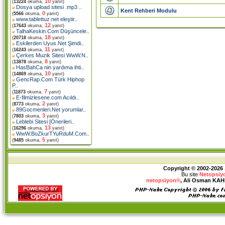
10
(
13224
okuma,
yanıt)
Dosya upload sitesi .mp3
..
Kent Rehberi Modulu
0
(
5566
okuma,
yanıt)
www.tablettuz.net eleştir
..
12
(
17643
okuma,
yanıt)
TalhaKeskin.Com Düşüncele
..
18
(
20718
okuma,
yanıt)
Eskilerden Uyus.Net Şimdi
..
11
(
16243
okuma,
yanıt)
Çerkes Muzik Sitesi WwW.N
..
8
(
13878
okuma,
yanıt)
HasBahCa nin yardıma ihti
..
10
(
14869
okuma,
yanıt)
GencRap.Com Türk Hiphop
P
..
7
(
11873
okuma,
yanıt)
E-filmizlesene.com Acıldı
..
2
(
8773
okuma,
yanıt)
89Gocmenleri.Net yorumlar
..
3
(
7803
okuma,
yanıt)
Leblebi Sitesi [Önerileri
..
13
(
16296
okuma,
yanıt)
WwW.BoZkurTYuRduM.Com
..
5
(
9485
okuma,
yanıt)
Copyright © 2002-2026
Bu site
Netopsiy
netopsiyon®
, Ali Osman KAHRA