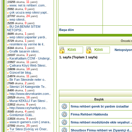
11
(
15255
okuma,
yanıt)
www. net is rehberi .com
..
0
(
5592
okuma,
yanıt)
çok ucuza wep sitesi yapt
..
24
(
27707
okuma,
yanıt)
wep sitesii
..
0
(
5239
okuma,
yanıt)
BU DA BENIM SITEM
Başa dön
NETOPSİ
..
1
(
6695
okuma,
yanıt)
wep sitesi yapanlar yardı
..
1
Önceki m
(
5729
okuma,
yanıt)
resimlere oy verme ile il
..
1
(
6344
okuma,
yanıt)
Netopsiyon
Grafik tasarım sitesi
..
3
(
10107
okuma,
yanıt)
1
. sayfa (Toplam
1
sayfa)
KaraKatliam.COM - Undergr
..
11
(
15927
okuma,
yanıt)
Çatkara Köyü Web Sitesi
..
18
(
18696
okuma,
yanıt)
Güncel bir blog
..
11
(
14974
okuma,
yanıt)
Bir Fan Sitesinde neler o
..
2
(
7049
okuma,
yanıt)
Sitenizi 14 Kategoride Te
..
1
(
6400
okuma,
yanıt)
http://www.devrekanim.com
..
16
(
20529
okuma,
yanıt)
Başlık
Murat KEKİLLİ Fan Sitesi
..
9
(
13912
okuma,
yanıt)
firma rehberi gerek bi yardım üstadlar
http://www.ceyhanliyiz.co
..
4
(
9345
okuma,
yanıt)
Firma Rehberi Hakkında
Gönlümün Gülü
..
9
(
13024
okuma,
yanıt)
www.tr-gamers.com [ onara
..
firma rehberi modülünde ekle veyahut ..
25
(
27592
okuma,
yanıt)
Tur Sitesi [Görüş ve Öner
..
Shoutbox Firma rehberi ve Ziyaretçi d...