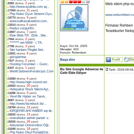
2
Web sitem php-nu
(
8382
okuma,
yanıt)
http://www.aydinla.com aç
..
11
(
17504
okuma,
yanıt)
Php Nuke Oyun Sistemi Oyu
..
www.netisrehberi.
5
(
10774
okuma,
yanıt)
www.kafkasakademi.com
..
6
Firmalar Rehberi u
(
12014
okuma,
yanıt)
Radyo vurgunfm
..
Tesekkurler Neto
7
(
13807
okuma,
yanıt)
Ekle.Web.TR , Ekle , Site
..
2
(
7944
okuma,
yanıt)
********.net 6668 - ( TA
..
Kayıt: Oct 04, 2005
3
(
7798
okuma,
yanıt)
Mesajlar: 403
Site haritanı Pinglet.Net
..
Konum: Rotterdam
8
(
12831
okuma,
yanıt)
görüşleriniz
..
Başa dön
2
(
7637
okuma,
yanıt)
Hosting Forumlari -- Gunc
..
1
(
6347
okuma,
yanıt)
Bu Site Google Adsense ile
Tarih: 2026-08-06
WwW.SebnemFerahciyiz.Com
Gelir Elde Ediyor
..
6
(
10284
okuma,
yanıt)
http://www.high-sound.net
..
20
(
22603
okuma,
yanıt)
Heleşükür Rock Sitemi Açt
..
9
(
14286
okuma,
yanıt)
Yerel Bir Haber ve Tanıtı
..
2
(
8087
okuma,
yanıt)
http://www.facebock.biz
..
12
(
18784
okuma,
yanıt)
KIRŞEHİR AHİ HABER wp ile
..
14
(
18202
okuma,
yanıt)
onaraNuke admin paneli -v
..
26
(
30535
okuma,
yanıt)
Adıyaman Üniversitesi Öğr
..
18
(
23290
okuma,
yanıt)
Php Nuke Okul Portalı[Gör
..