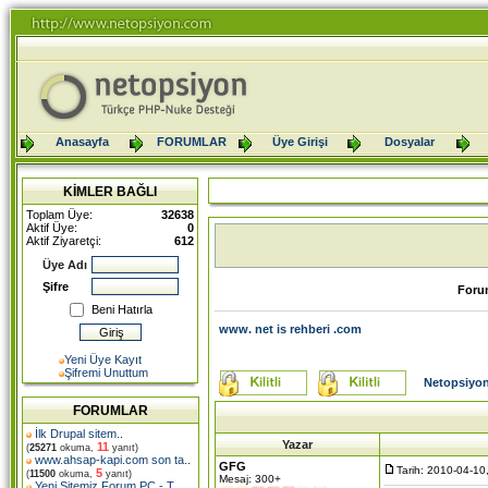
Anasayfa
FORUMLAR
Üye Girişi
Dosyalar
KİMLER BAĞLI
Toplam Üye:
32638
Aktif Üye:
0
Aktif Ziyaretçi:
612
Üye Adı
Şifre
Foru
Beni Hatırla
www. net is rehberi .com
Yeni Üye Kayıt
Şifremi Unuttum
Netopsiyon
FORUMLAR
İlk Drupal sitem
..
Yazar
11
(
25271
okuma,
yanıt)
www.ahsap-kapi.com son ta
..
GFG
Tarih: 2010-04-10
5
(
11500
okuma,
yanıt)
Mesaj: 300+
Yeni Sitemiz Forum PC - T
..