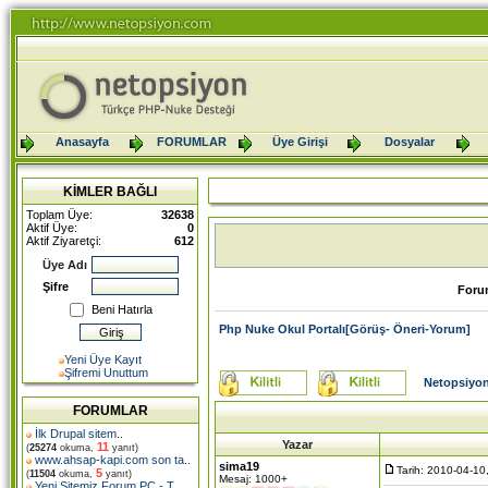
Anasayfa
FORUMLAR
Üye Girişi
Dosyalar
KİMLER BAĞLI
Toplam Üye:
32638
Aktif Üye:
0
Aktif Ziyaretçi:
612
Üye Adı
Şifre
Foru
Beni Hatırla
Php Nuke Okul Portalı[Görüş- Öneri-Yorum]
Yeni Üye Kayıt
Şifremi Unuttum
Netopsiyon
FORUMLAR
İlk Drupal sitem
..
Yazar
11
(
25274
okuma,
yanıt)
www.ahsap-kapi.com son ta
..
sima19
Tarih: 2010-04-10
5
(
11504
okuma,
yanıt)
Mesaj: 1000+
Yeni Sitemiz Forum PC - T
..