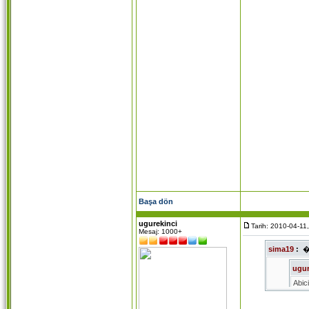
Başa dön
ugurekinci
Tarih: 2010-04-11
Mesaj: 1000+
sima19
:
ugur
Abic
lises