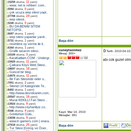
11
(
15259
okuma,
yanıt)
www. net is rehberi .com
..
0
(
5594
okuma,
yanıt)
çok ucuza wep sitesi yapt
..
24
(
27708
okuma,
yanıt)
wep sitesii
..
0
(
5240
okuma,
yanıt)
BU DA BENIM SITEM
NETOPSİ
..
1
(
6697
okuma,
yanıt)
wep sitesi yapanlar yardı
..
1
Başa dön
(
5731
okuma,
yanıt)
resimlere oy verme ile il
..
1
(
6344
okuma,
yanıt)
cuneytsonmez
Grafik tasarım sitesi
..
Tarih: 2010-04-10
Mesaj: 300+
3
(
10109
okuma,
yanıt)
KaraKatliam.COM - Undergr
..
abı cok guzel olmu
11
(
15929
okuma,
yanıt)
Çatkara Köyü Web Sitesi
..
18
(
18697
okuma,
yanıt)
Güncel bir blog
..
11
(
14975
okuma,
yanıt)
Bir Fan Sitesinde neler o
..
2
(
7051
okuma,
yanıt)
Sitenizi 14 Kategoride Te
..
1
(
6402
okuma,
yanıt)
http://www.devrekanim.com
..
16
(
20547
okuma,
yanıt)
Murat KEKİLLİ Fan Sitesi
..
9
(
13924
okuma,
yanıt)
http://www.ceyhanliyiz.co
..
4
(
9346
okuma,
yanıt)
Kayıt: Mar 14, 2010
Gönlümün Gülü
..
Mesajlar: 381
9
(
13038
okuma,
yanıt)
www.tr-gamers.com [ onara
..
25
(
27618
okuma,
yanıt)
Başa dön
Tur Sitesi [Görüş ve Öner
..