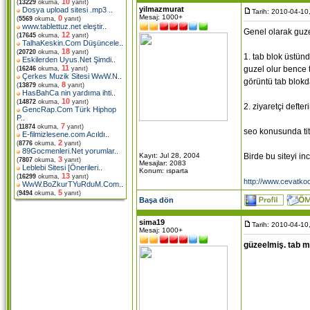
10
(
13229
okuma,
yanıt)
yilmazmurat
Dosya upload sitesi .mp3
..
Tarih: 2010-04-10
Mesaj: 1000+
0
(
5569
okuma,
yanıt)
www.tablettuz.net eleştir
..
Genel olarak guzel
12
(
17645
okuma,
yanıt)
TalhaKeskin.Com Düşüncele
..
18
(
20720
okuma,
yanıt)
1. tab blok üstün
Eskilerden Uyus.Net Şimdi
..
11
guzel olur bence 
(
16246
okuma,
yanıt)
Çerkes Muzik Sitesi WwW.N
..
görüntü tab blokda
8
(
13879
okuma,
yanıt)
HasBahCa nin yardıma ihti
..
10
(
14872
okuma,
yanıt)
2. ziyaretçi defte
GencRap.Com Türk Hiphop
P
..
7
(
11874
okuma,
yanıt)
seo konusunda titl
E-filmizlesene.com Acıldı
..
2
(
8776
okuma,
yanıt)
89Gocmenleri.Net yorumlar
..
Kayıt: Jul 28, 2004
Birde bu siteyi in
3
(
7807
okuma,
yanıt)
Mesajlar: 2083
Leblebi Sitesi [Önerileri
..
Konum: ısparta
13
(
16299
okuma,
yanıt)
http://www.cevatkoc
WwW.BoZkurTYuRduM.Com
..
5
(
9494
okuma,
yanıt)
Başa dön
sima19
Tarih: 2010-04-10
Mesaj: 1000+
güzeelmiş. tab m