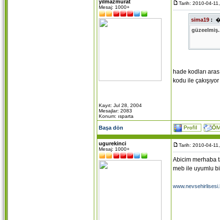
yilmazmurat
Tarih: 2010-04-11
Mesaj: 1000+
sima19
:
güzeelmiş.
hade kodları arası
kodu ile çakışıyor 
Kayıt: Jul 28, 2004
Mesajlar: 2083
Konum: ısparta
Başa dön
ugurekinci
Tarih: 2010-04-11
Mesaj: 1000+
Abicim merhaba t
meb ile uyumlu bi 
www.nevsehirlisesi.