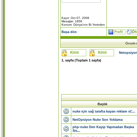
Kayıt: Oct 07, 2006
Mesajlar: 1856
Konum: Dünya'nın Bi Yerinden
Başa dön
Önceki m
Netopsiyon
1
. sayfa (Toplam
1
sayfa)
Başlık
nuke için sağ tarafta kayan reklam sC...
NetOpsiyon Nuke Son Yoklama
php-nuke Den Kayıp Yapmadan Başka
Sis...