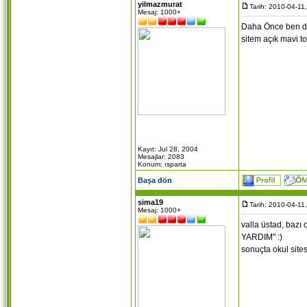
yilmazmurat
Tarih: 2010-04-11
Mesaj: 1000+
Daha Önce ben de 
sitem açık mavi to
Kayıt: Jul 28, 2004
Mesajlar: 2083
Konum: ısparta
Başa dön
sima19
Tarih: 2010-04-11
Mesaj: 1000+
valla üstad, bazı 
YARDIM" :)
sonuçta okul sites