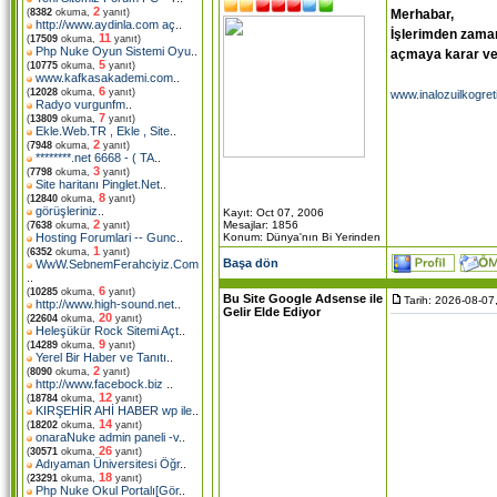
2
Merhabar,
(
8382
okuma,
yanıt)
http://www.aydinla.com aç
..
İşlerimden zaman
11
(
17509
okuma,
yanıt)
Php Nuke Oyun Sistemi Oyu
..
açmaya karar ver
5
(
10775
okuma,
yanıt)
www.kafkasakademi.com
..
6
(
12028
okuma,
yanıt)
www.inalozuilkogret
Radyo vurgunfm
..
7
(
13809
okuma,
yanıt)
Ekle.Web.TR , Ekle , Site
..
2
(
7948
okuma,
yanıt)
********.net 6668 - ( TA
..
3
(
7798
okuma,
yanıt)
Site haritanı Pinglet.Net
..
8
(
12840
okuma,
yanıt)
görüşleriniz
..
Kayıt: Oct 07, 2006
2
Mesajlar: 1856
(
7638
okuma,
yanıt)
Konum: Dünya'nın Bi Yerinden
Hosting Forumlari -- Gunc
..
1
(
6352
okuma,
yanıt)
Başa dön
WwW.SebnemFerahciyiz.Com
..
6
(
10285
okuma,
yanıt)
Bu Site Google Adsense ile
Tarih: 2026-08-07
http://www.high-sound.net
..
Gelir Elde Ediyor
20
(
22604
okuma,
yanıt)
Heleşükür Rock Sitemi Açt
..
9
(
14289
okuma,
yanıt)
Yerel Bir Haber ve Tanıtı
..
2
(
8090
okuma,
yanıt)
http://www.facebock.biz
..
12
(
18784
okuma,
yanıt)
KIRŞEHİR AHİ HABER wp ile
..
14
(
18202
okuma,
yanıt)
onaraNuke admin paneli -v
..
26
(
30571
okuma,
yanıt)
Adıyaman Üniversitesi Öğr
..
18
(
23291
okuma,
yanıt)
Php Nuke Okul Portalı[Gör
..