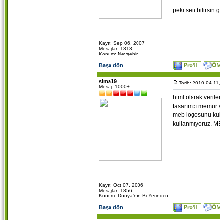
www.
peki sen bilirsin
valla o
onlar r
Kayıt: Sep 06, 2007
Mesajlar: 1313
vs olma
Konum: Nevşehir
siteye 
Başa dön
yaptım.
sima19
Tarih: 2010-04-11
Mesaj: 1000+
html olarak veril
tasarımcı memur va
meb logosunu kulla
kullanmıyoruz. ME
Kayıt: Oct 07, 2006
Mesajlar: 1856
Konum: Dünya'nın Bi Yerinden
Başa dön