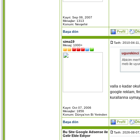
Kayıt: Sep 06, 2007
Mesajlar: 1313
Konum: Nevşehir
Başa dön
sima19
Tarih: 2010-04-11
Mesaj: 1000+
ugurekinci
Abicim merh
meb ile uyum
www.nevsehi
valla o kadar okul
google reklam, fir
kurallarına uymay
Kayıt: Oct 07, 2006
Mesajlar: 1856
Konum: Dünya'nın Bi Yerinden
Başa dön
Bu Site Google Adsense ile
Tarih: 2026-08-07
Gelir Elde Ediyor