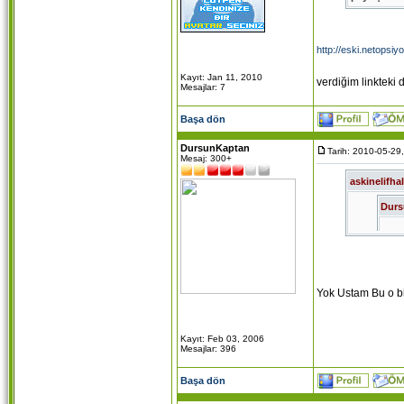
http://eski.netops
Kayıt: Jan 11, 2010
verdiğim linkteki 
Mesajlar: 7
Başa dön
DursunKaptan
Tarih: 2010-05-29
Mesaj: 300+
askinelifhal
Dur
Usta
bloğ
Yok Ustam Bu o bl
http://eski
verdiğim li
Kayıt: Feb 03, 2006
Mesajlar: 396
Başa dön