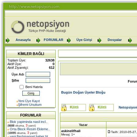
Anasayfa
FORUMLAR
Üye Girişi
Dosyalar
KİMLER BAĞLI
Toplam Üye:
32638
Aktif Üye:
0
Aktif Ziyaretçi:
612
Üye Adı
Şifre
Foru
Beni Hatırla
Bugün Doğan Üyeler Bloğu
Yeni Üye Kayıt
Şifremi Unuttum
Netopsiyon
FORUMLAR
Blok yapiminda nasil incl
..
Yazar
3
(
8688
okuma,
yanıt)
Orta Block Resim Ekleme
..
askinelifhali
Tarih: 2010-05-27
3
(
10095
okuma,
yanıt)
Mesaj: 1+
yeni flashmanset haber bl
..