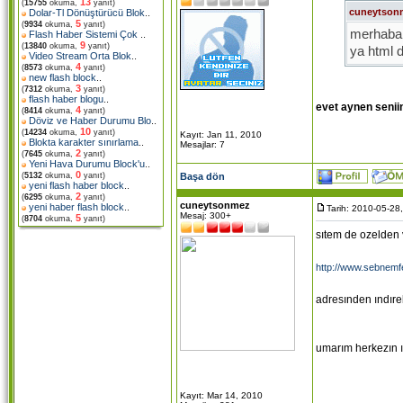
13
(
15755
okuma,
yanıt)
cuneytson
Dolar-Tl Dönüştürücü Blok
..
5
(
9934
okuma,
yanıt)
merhaba 
Flash Haber Sistemi Çok
..
9
(
13840
okuma,
yanıt)
ya html 
Video Stream Orta Blok
..
yanı nuke
4
(
8573
okuma,
yanıt)
new flash block
..
tane var 
3
(
7312
okuma,
yanıt)
flash haber blogu
..
evet aynen seniin
4
(
8414
okuma,
yanıt)
Döviz ve Haber Durumu Blo
..
10
(
14234
okuma,
yanıt)
Kayıt: Jan 11, 2010
Blokta karakter sınırlama
..
Mesajlar: 7
2
(
7645
okuma,
yanıt)
Yeni Hava Durumu Block'u
..
0
Başa dön
(
5132
okuma,
yanıt)
yeni flash haber block
..
2
(
6295
okuma,
yanıt)
cuneytsonmez
yeni haber flash block
..
Tarih: 2010-05-28
Mesaj: 300+
5
(
8704
okuma,
yanıt)
sıtem de ozelden 
http://www.sebnemf
adresınden ındıreb
umarım herkezın ıs
Kayıt: Mar 14, 2010