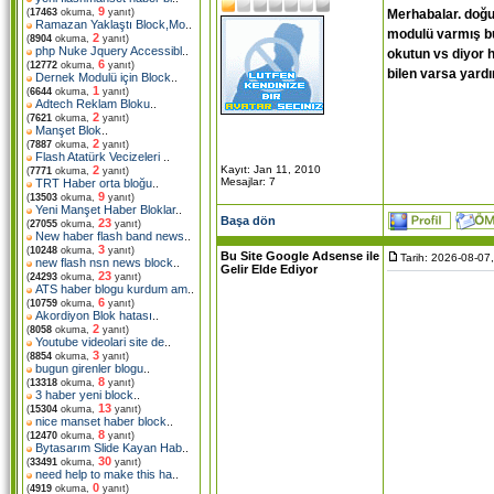
9
Merhabalar. doğu
(
17463
okuma,
yanıt)
Ramazan Yaklaştı Block,Mo
..
modulü varmış bu
2
(
8904
okuma,
yanıt)
php Nuke Jquery Accessibl
..
okutun vs diyor 
6
(
12772
okuma,
yanıt)
bilen varsa yardı
Dernek Modulü için Block
..
1
(
6644
okuma,
yanıt)
Adtech Reklam Bloku
..
2
(
7621
okuma,
yanıt)
Manşet Blok
..
2
(
7887
okuma,
yanıt)
Flash Atatürk Vecizeleri
..
Kayıt: Jan 11, 2010
2
(
7771
okuma,
yanıt)
Mesajlar: 7
TRT Haber orta bloğu
..
9
(
13503
okuma,
yanıt)
Yeni Manşet Haber Bloklar
..
Başa dön
23
(
27055
okuma,
yanıt)
New haber flash band news
..
3
(
10248
okuma,
yanıt)
Bu Site Google Adsense ile
Tarih: 2026-08-07
new flash nsn news block
..
Gelir Elde Ediyor
23
(
24293
okuma,
yanıt)
ATS haber blogu kurdum am
..
6
(
10759
okuma,
yanıt)
Akordiyon Blok hatası
..
2
(
8058
okuma,
yanıt)
Youtube videolari site de
..
3
(
8854
okuma,
yanıt)
bugun girenler blogu
..
8
(
13318
okuma,
yanıt)
3 haber yeni block
..
13
(
15304
okuma,
yanıt)
nice manset haber block
..
8
(
12470
okuma,
yanıt)
Bytasarım Slide Kayan Hab
..
30
(
33491
okuma,
yanıt)
need help to make this ha
..
0
(
4919
okuma,
yanıt)