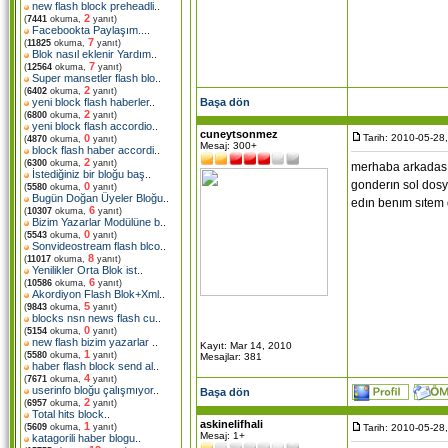
new flash block preheadli
..
2
(
7441
okuma,
yanıt)
Facebookta Paylaşım..
..
7
(
11825
okuma,
yanıt)
Blok nasıl eklenir Yardım
..
7
(
12564
okuma,
yanıt)
Super mansetler flash blo
..
2
(
6402
okuma,
yanıt)
Başa dön
yeni block flash haberler
..
2
(
6800
okuma,
yanıt)
yeni block flash accordio
..
cuneytsonmez
Tarih: 2010-05-28
0
(
4870
okuma,
yanıt)
Mesaj: 300+
block flash haber accordi
..
2
(
6300
okuma,
yanıt)
merhaba arkadasım
İstediğiniz bir bloğu baş
..
gonderın sol dosy
0
(
5580
okuma,
yanıt)
Bugün Doğan Üyeler Bloğu
..
edın benım sıtem d
6
(
10307
okuma,
yanıt)
Bizim Yazarlar Modülüne b
..
0
(
5543
okuma,
yanıt)
Sonvideostream flash blco
..
8
(
11017
okuma,
yanıt)
Yenilikler Orta Blok ist
..
6
(
10586
okuma,
yanıt)
Akordiyon Flash Blok+Xml
..
5
(
9843
okuma,
yanıt)
blocks nsn news flash cu
..
0
(
5154
okuma,
yanıt)
new flash bizim yazarlar
..
Kayıt: Mar 14, 2010
1
(
5580
okuma,
yanıt)
Mesajlar: 381
haber flash block send al
..
4
(
7671
okuma,
yanıt)
userinfo bloğu çalışmıyor
..
Başa dön
2
(
6957
okuma,
yanıt)
Total hits block
..
askinelifhali
1
Tarih: 2010-05-28
(
5609
okuma,
yanıt)
Mesaj: 1+
katagorili haber blogu
..