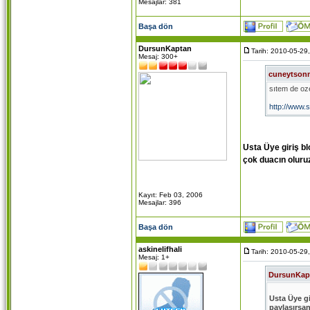
Mesajlar: 381
Başa dön
DursunKaptan
Tarih: 2010-05-29
Mesaj: 300+
cuneytson
sıtem de oze
http://www.
adresınden ı
Usta Üye giriş bl
umarım herk
çok duacın oluru
Kayıt: Feb 03, 2006
Mesajlar: 396
Başa dön
askinelifhali
Tarih: 2010-05-29
Mesaj: 1+
DursunKap
Usta Üye gi
paylaşırsa