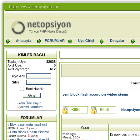
Anasayfa
FORUMLAR
Üye Girişi
Dosyalar
KİMLER BAĞLI
Toplam Üye:
32638
Aktif Üye:
0
Aktif Ziyaretçi:
612
Üye Adı
Şifre
Foru
Beni Hatırla
yeni block flash accordion -video steam
Yeni Üye Kayıt
Şifremi Unuttum
Netopsiyon
FORUMLAR
Blok yapiminda nasil incl
..
Yazar
3
(
8700
okuma,
yanıt)
Orta Block Resim Ekleme
..
mehaga
Tarih: 2010-06-01
3
(
10105
okuma,
yanıt)
Mesaj: 300+
yeni flashmanset haber bl
..