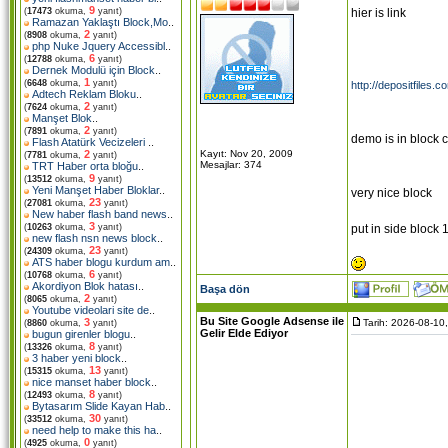
9
hier is link
(
17473
okuma,
yanıt)
Ramazan Yaklaştı Block,Mo
..
2
(
8908
okuma,
yanıt)
php Nuke Jquery Accessibl
..
6
(
12788
okuma,
yanıt)
Dernek Modulü için Block
..
1
(
6648
okuma,
yanıt)
http://depositfiles.c
Adtech Reklam Bloku
..
2
(
7624
okuma,
yanıt)
Manşet Blok
..
2
(
7891
okuma,
yanıt)
demo is in block cl
Flash Atatürk Vecizeleri
..
Kayıt: Nov 20, 2009
2
(
7781
okuma,
yanıt)
Mesajlar: 374
TRT Haber orta bloğu
..
9
(
13512
okuma,
yanıt)
Yeni Manşet Haber Bloklar
..
very nice block
23
(
27081
okuma,
yanıt)
New haber flash band news
..
3
put in side block
(
10263
okuma,
yanıt)
new flash nsn news block
..
23
(
24309
okuma,
yanıt)
ATS haber blogu kurdum am
..
6
(
10768
okuma,
yanıt)
Akordiyon Blok hatası
..
Başa dön
2
(
8065
okuma,
yanıt)
Youtube videolari site de
..
Bu Site Google Adsense ile
3
Tarih: 2026-08-10
(
8860
okuma,
yanıt)
Gelir Elde Ediyor
bugun girenler blogu
..
8
(
13326
okuma,
yanıt)
3 haber yeni block
..
13
(
15315
okuma,
yanıt)
nice manset haber block
..
8
(
12493
okuma,
yanıt)
Bytasarım Slide Kayan Hab
..
30
(
33512
okuma,
yanıt)
need help to make this ha
..
0
(
4925
okuma,
yanıt)