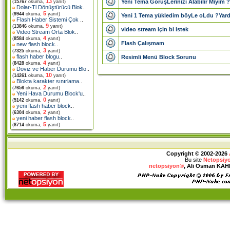
13
Yeni Tema GörüşLerinizi Alabilir Miyim ?
(
15767
okuma,
yanıt)
Dolar-Tl Dönüştürücü Blok
..
5
(
9944
okuma,
yanıt)
Yeni 1 Tema yükledim böyLe oLdu ?Yard.
Flash Haber Sistemi Çok
..
9
(
13846
okuma,
yanıt)
video stream için bi istek
Video Stream Orta Blok
..
4
(
8584
okuma,
yanıt)
Flash Çalışmam
new flash block
..
3
(
7325
okuma,
yanıt)
flash haber blogu
..
Resimli Menü Block Sorunu
4
(
8428
okuma,
yanıt)
Döviz ve Haber Durumu Blo
..
10
(
14261
okuma,
yanıt)
Blokta karakter sınırlama
..
2
(
7656
okuma,
yanıt)
Yeni Hava Durumu Block'u
..
0
(
5142
okuma,
yanıt)
yeni flash haber block
..
2
(
6304
okuma,
yanıt)
yeni haber flash block
..
5
(
8714
okuma,
yanıt)
Copyright © 2002-2026
Bu site
Netopsiy
netopsiyon®
, Ali Osman KAHRA