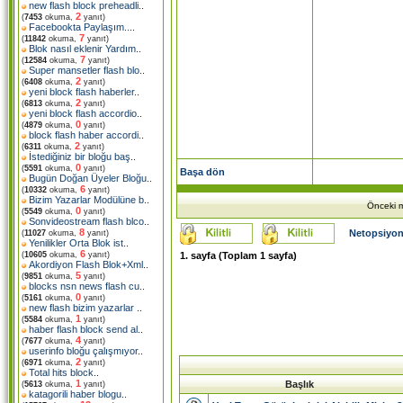
new flash block preheadli
..
2
(
7453
okuma,
yanıt)
Facebookta Paylaşım..
..
7
(
11842
okuma,
yanıt)
Blok nasıl eklenir Yardım
..
7
(
12584
okuma,
yanıt)
Super mansetler flash blo
..
2
(
6408
okuma,
yanıt)
yeni block flash haberler
..
2
(
6813
okuma,
yanıt)
yeni block flash accordio
..
0
(
4879
okuma,
yanıt)
block flash haber accordi
..
2
(
6311
okuma,
yanıt)
İstediğiniz bir bloğu baş
..
0
(
5591
okuma,
yanıt)
Başa dön
Bugün Doğan Üyeler Bloğu
..
6
(
10332
okuma,
yanıt)
Bizim Yazarlar Modülüne b
..
Önceki m
0
(
5549
okuma,
yanıt)
Sonvideostream flash blco
..
8
Netopsiyon
(
11027
okuma,
yanıt)
Yenilikler Orta Blok ist
..
6
1
. sayfa (Toplam
1
sayfa)
(
10605
okuma,
yanıt)
Akordiyon Flash Blok+Xml
..
5
(
9851
okuma,
yanıt)
blocks nsn news flash cu
..
0
(
5161
okuma,
yanıt)
new flash bizim yazarlar
..
1
(
5584
okuma,
yanıt)
haber flash block send al
..
4
(
7677
okuma,
yanıt)
userinfo bloğu çalışmıyor
..
2
(
6971
okuma,
yanıt)
Total hits block
..
1
Başlık
(
5613
okuma,
yanıt)
katagorili haber blogu
..