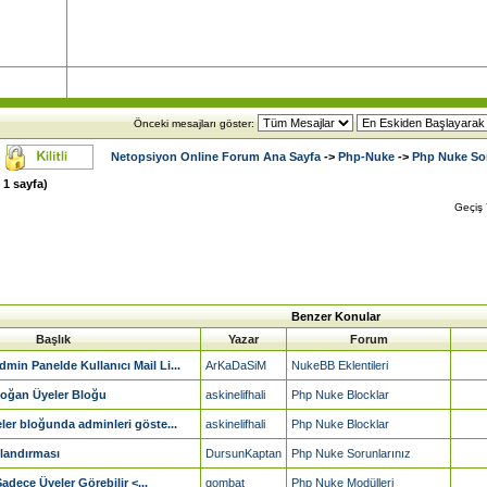
Önceki mesajları göster:
Netopsiyon Online Forum Ana Sayfa
->
Php-Nuke
->
Php Nuke Sor
m
1
sayfa)
Geçiş
Benzer Konular
Başlık
Yazar
Forum
min Panelde Kullanıcı Mail Li...
ArKaDaSiM
NukeBB Eklentileri
oğan Üyeler Bloğu
askinelifhali
Php Nuke Blocklar
eler bloğunda adminleri göste...
askinelifhali
Php Nuke Blocklar
ılandırması
DursunKaptan
Php Nuke Sorunlarınız
Sadece Üyeler Görebilir <...
qombat
Php Nuke Modülleri