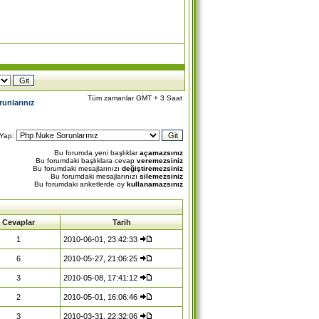
Tüm zamanlar GMT + 3 Saat
unlarınız
 Yap:
Bu forumda yeni başlıklar
açamazsınız
Bu forumdaki başlıklara cevap
veremezsiniz
Bu forumdaki mesajlarınızı
değiştiremezsiniz
Bu forumdaki mesajlarınızı
silemezsiniz
Bu forumdaki anketlerde oy
kullanamazsınız
Cevaplar
Tarih
1
2010-06-01, 23:42:33
6
2010-05-27, 21:06:25
3
2010-05-08, 17:41:12
2
2010-05-01, 16:06:46
3
2010-03-31, 22:32:06