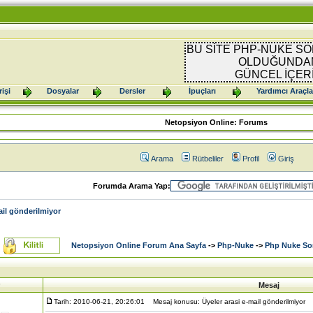
BU SİTE PHP-NUKE SO
OLDUĞUNDAN
GÜNCEL İÇER
işi
Dosyalar
Dersler
İpuçları
Yardımcı Araçla
Netopsiyon Online: Forums
Arama
Rütbeliler
Profil
Giriş
Forumda Arama Yap:
ail gönderilmiyor
Netopsiyon Online Forum Ana Sayfa
->
Php-Nuke
->
Php Nuke Sor
Mesaj
Tarih: 2010-06-21, 20:26:01
Mesaj konusu: Üyeler arasi e-mail gönderilmiyor