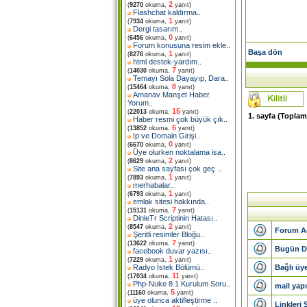
2
(
9270
okuma,
yanıt)
Flashchat kaldırma
..
1
(
7934
okuma,
yanıt)
Dergi tasarım
..
0
(
6456
okuma,
yanıt)
Forum konusuna resim ekle
..
Başa dön
1
(
8276
okuma,
yanıt)
html destek-yardım
..
7
(
14030
okuma,
yanıt)
Temayı Sola Dayayıp, Dara
..
8
(
15464
okuma,
yanıt)
Amanav Manşet Haber
Yorum
..
15
(
22013
okuma,
yanıt)
1
. sayfa (Topla
Haber resmi çok büyük çık
..
6
(
13852
okuma,
yanıt)
Ip ve Domain Girişi
..
0
(
6670
okuma,
yanıt)
Üye olurken noktalama isa
..
2
(
8629
okuma,
yanıt)
Site ana sayfası çok geç
..
1
(
7893
okuma,
yanıt)
merhabalar
..
1
(
6793
okuma,
yanıt)
emlak sitesi hakkında
..
7
(
15131
okuma,
yanıt)
DinleTr Scriptinin Hatası
..
2
(
8547
okuma,
yanıt)
Forum Ad
Şeritli resimler Bloğu
..
7
(
13622
okuma,
yanıt)
Bugün D
facebook duvar yazısı
..
1
(
7229
okuma,
yanıt)
Bağlı üy
Radyo İstek Bölümü
..
11
(
17034
okuma,
yanıt)
Php-Nuke 8.1 Kurulum Soru
..
mail yap
5
(
11160
okuma,
yanıt)
üye olunca aktifleştirme
..
Linkleri 