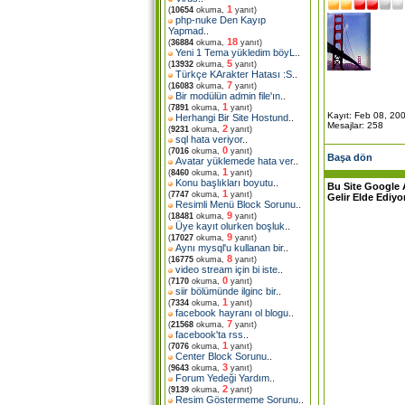
1
(
10654
okuma,
yanıt)
php-nuke Den Kayıp
Yapmad
..
18
(
36884
okuma,
yanıt)
Yeni 1 Tema yükledim böyL
..
5
(
13932
okuma,
yanıt)
Türkçe KArakter Hatası :S
..
7
(
16083
okuma,
yanıt)
Bir modülün admin file'ın
..
1
(
7891
okuma,
yanıt)
Kayıt: Feb 08, 20
Herhangi Bir Site Hostund
..
Mesajlar: 258
2
(
9231
okuma,
yanıt)
sql hata veriyor
..
0
(
7016
okuma,
yanıt)
Başa dön
Avatar yüklemede hata ver
..
1
(
8460
okuma,
yanıt)
Konu başlıkları boyutu
..
Bu Site Google 
1
(
7747
okuma,
yanıt)
Gelir Elde Ediyo
Resimli Menü Block Sorunu
..
9
(
18481
okuma,
yanıt)
Üye kayıt olurken boşluk
..
9
(
17027
okuma,
yanıt)
Aynı mysql'u kullanan bir
..
8
(
16775
okuma,
yanıt)
video stream için bi iste
..
0
(
7170
okuma,
yanıt)
siir bölümünde ilginc bir
..
1
(
7334
okuma,
yanıt)
facebook hayranı ol blogu
..
7
(
21568
okuma,
yanıt)
facebook'ta rss
..
1
(
7076
okuma,
yanıt)
Center Block Sorunu
..
3
(
9643
okuma,
yanıt)
Forum Yedeği Yardım
..
2
(
9139
okuma,
yanıt)
Resim Göstermeme Sorunu
..