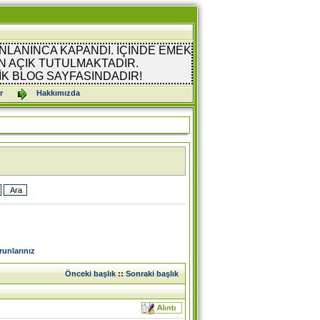
NLANINCA KAPANDI. İÇİNDE EMEK
 AÇIK TUTULMAKTADIR.
İK BLOG SAYFASINDADIR!
r
Hakkımızda
unlarınız
Önceki başlık
::
Sonraki başlık