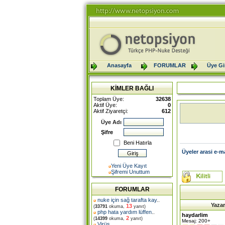
Anasayfa
FORUMLAR
Üye Gir
KİMLER BAĞLI
Toplam Üye:
32638
Aktif Üye:
0
Aktif Ziyaretçi:
612
Üye Adı
Şifre
Beni Hatırla
Üyeler arasi e-m
Yeni Üye Kayıt
Şifremi Unuttum
FORUMLAR
nuke için sağ tarafta kay
..
Yazar
13
(
33791
okuma,
yanıt)
php hata yardım lüffen
..
haydarlim
2
(
14399
okuma,
yanıt)
Mesaj: 200+
Virüs
..