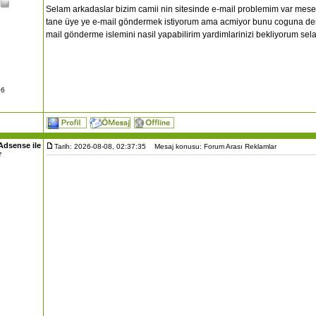
Selam arkadaslar bizim camii nin sitesinde e-mail problemim var mesel
tane üye ye e-mail göndermek istiyorum ama acmiyor bunu coguna d
mail gönderme islemini nasil yapabilirim yardimlarinizi bekliyorum sel
06
Adsense ile
Tarih: 2026-08-08, 02:37:35
Mesaj konusu: Forum Arası Reklamlar
r