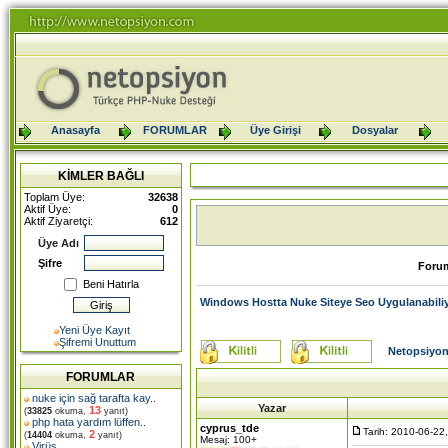
Anasayfa
FORUMLAR
Üye Girişi
Dosyalar
KİMLER BAĞLI
Toplam Üye:
32638
Aktif Üye:
0
Aktif Ziyaretçi:
612
Üye Adı
Şifre
Foru
Beni Hatırla
Windows Hostta Nuke Siteye Seo Uygulanabili
Yeni Üye Kayıt
Şifremi Unuttum
Netopsiyon
FORUMLAR
nuke için sağ tarafta kay
..
Yazar
13
(
33825
okuma,
yanıt)
php hata yardım lüffen
..
cyprus_tde
Tarih: 2010-06-22
2
(
14404
okuma,
yanıt)
Mesaj: 100+
Virüs
..