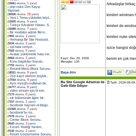
1
Arkadaşlar birkaç 
(
10661
okuma,
yanıt)
php-nuke Den Kayıp
Yapmad
..
18
kimileri windows 
(
36926
okuma,
yanıt)
Yeni 1 Tema yükledim böyL
..
5
(
13935
okuma,
yanıt)
Türkçe KArakter Hatası :S
..
kimileri de window
7
(
16088
okuma,
yanıt)
Bir modülün admin file'ın
..
1
kimileri nuke site
(
7891
okuma,
yanıt)
Herhangi Bir Site Hostund
..
2
(
9234
okuma,
yanıt)
sql hata veriyor
..
sizce hangisi doğ
0
(
7020
okuma,
yanıt)
Avatar yüklemede hata ver
..
1
Kayıt: Dec 29, 2009
benim en çok mera
(
8464
okuma,
yanıt)
Konu başlıkları boyutu
..
Mesajlar: 130
1
(
7752
okuma,
yanıt)
Resimli Menü Block Sorunu
..
Başa dön
9
(
18521
okuma,
yanıt)
Üye kayıt olurken boşluk
..
9
(
17034
okuma,
yanıt)
Bu Site Google Adsense ile
Tarih: 2026-08-09
Aynı mysql'u kullanan bir
..
Gelir Elde Ediyor
8
(
16777
okuma,
yanıt)
video stream için bi iste
..
0
(
7173
okuma,
yanıt)
siir bölümünde ilginc bir
..
1
(
7337
okuma,
yanıt)
facebook hayranı ol blogu
..
7
(
21569
okuma,
yanıt)
facebook'ta rss
..
1
(
7078
okuma,
yanıt)
Center Block Sorunu
..
3
(
9645
okuma,
yanıt)
Forum Yedeği Yardım
..
2
(
9142
okuma,
yanıt)
Resim Göstermeme Sorunu
..