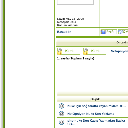
Kayıt: May 16, 2005
Mesajlar: 3511
Konum: oradan
Başa dön
Önceki m
Netopsiyon
1
. sayfa (Toplam
1
sayfa)
Başlık
nuke için sağ tarafta kayan reklam sC...
NetOpsiyon Nuke Son Yoklama
php-nuke Den Kayıp Yapmadan Başka
Sis...