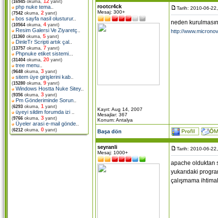
12
(
16945
okuma,
yanıt)
rootcr4ck
php nuke tema
..
Tarih: 2010-06-22
Mesaj: 300+
2
(
7542
okuma,
yanıt)
bos sayfa nasil olusturur
..
neden kurulmasın 
4
(
10564
okuma,
yanıt)
Resim Galersi Ve Ziyaretç
..
http://www.microno
5
(
11360
okuma,
yanıt)
DinleTr Scripti artık çal
..
7
(
13757
okuma,
yanıt)
Phpnuke etiket sistemi.
..
20
(
31404
okuma,
yanıt)
tree menu
..
3
(
9648
okuma,
yanıt)
sitem üye girişlerini kab
..
9
(
15280
okuma,
yanıt)
Windows Hostta Nuke Sitey
..
3
(
9356
okuma,
yanıt)
Pm Gönderiminde Sorun
..
1
(
6293
okuma,
yanıt)
Kayıt: Aug 14, 2007
üyeyi sildim forumda izi
..
Mesajlar: 367
3
(
9766
okuma,
yanıt)
Konum: Antalya
Üyeler arasi e-mail gönde
..
0
(
6212
okuma,
yanıt)
Başa dön
seyranli
Tarih: 2010-06-22
Mesaj: 1000+
apache olduktan s
yukarıdaki progra
çalışmama ihtimal