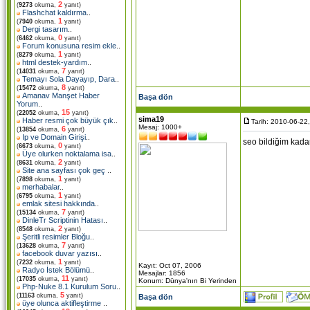
2
(
9273
okuma,
yanıt)
Flashchat kaldırma
..
1
(
7940
okuma,
yanıt)
Dergi tasarım
..
0
(
6462
okuma,
yanıt)
Forum konusuna resim ekle
..
1
(
8279
okuma,
yanıt)
html destek-yardım
..
7
(
14031
okuma,
yanıt)
Temayı Sola Dayayıp, Dara
..
8
(
15472
okuma,
yanıt)
Amanav Manşet Haber
Başa dön
Yorum
..
15
(
22052
okuma,
yanıt)
sima19
Haber resmi çok büyük çık
..
Tarih: 2010-06-22
Mesaj: 1000+
6
(
13854
okuma,
yanıt)
Ip ve Domain Girişi
..
seo bildiğim kadar
0
(
6673
okuma,
yanıt)
Üye olurken noktalama isa
..
2
(
8631
okuma,
yanıt)
Site ana sayfası çok geç
..
1
(
7898
okuma,
yanıt)
merhabalar
..
1
(
6795
okuma,
yanıt)
emlak sitesi hakkında
..
7
(
15134
okuma,
yanıt)
DinleTr Scriptinin Hatası
..
2
(
8548
okuma,
yanıt)
Şeritli resimler Bloğu
..
7
(
13628
okuma,
yanıt)
facebook duvar yazısı
..
1
(
7232
okuma,
yanıt)
Kayıt: Oct 07, 2006
Radyo İstek Bölümü
..
Mesajlar: 1856
11
(
17035
okuma,
yanıt)
Konum: Dünya'nın Bi Yerinden
Php-Nuke 8.1 Kurulum Soru
..
5
(
11163
okuma,
yanıt)
Başa dön
üye olunca aktifleştirme
..