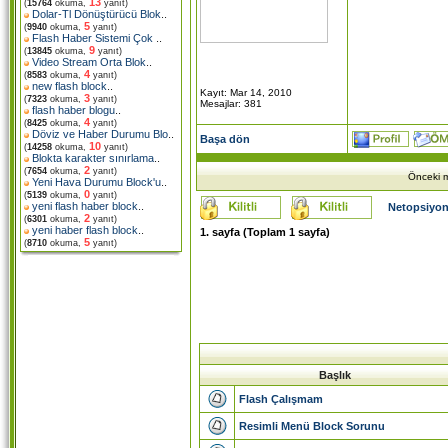
13
(
15764
okuma,
yanıt)
Dolar-Tl Dönüştürücü Blok
..
5
(
9940
okuma,
yanıt)
Flash Haber Sistemi Çok
..
9
(
13845
okuma,
yanıt)
Video Stream Orta Blok
..
4
(
8583
okuma,
yanıt)
new flash block
..
Kayıt: Mar 14, 2010
3
(
7323
okuma,
yanıt)
Mesajlar: 381
flash haber blogu
..
4
(
8425
okuma,
yanıt)
Döviz ve Haber Durumu Blo
..
Başa dön
10
(
14258
okuma,
yanıt)
Blokta karakter sınırlama
..
2
(
7654
okuma,
yanıt)
Önceki m
Yeni Hava Durumu Block'u
..
0
(
5139
okuma,
yanıt)
yeni flash haber block
..
Netopsiyon
2
(
6301
okuma,
yanıt)
yeni haber flash block
..
1
. sayfa (Toplam
1
sayfa)
5
(
8710
okuma,
yanıt)
Başlık
Flash Çalışmam
Resimli Menü Block Sorunu