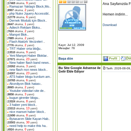
9
Ana Sayfanızda Fla
(
17469
okuma,
yanıt)
Ramazan Yaklaştı Block,Mo
..
2
(
8907
okuma,
yanıt)
php Nuke Jquery Accessibl
..
Hemen indirin...
6
(
12779
okuma,
yanıt)
Dernek Modulü için Block
..
1
(
6647
okuma,
yanıt)
Download
Adtech Reklam Bloku
..
2
(
7624
okuma,
yanıt)
Manşet Blok
..
2
(
7889
okuma,
yanıt)
Flash Atatürk Vecizeleri
..
Kayıt: Jul 12, 2009
2
(
7776
okuma,
yanıt)
Mesajlar: 76
TRT Haber orta bloğu
..
9
(
13510
okuma,
yanıt)
Yeni Manşet Haber Bloklar
..
Başa dön
23
(
27071
okuma,
yanıt)
New haber flash band news
..
3
(
10262
okuma,
yanıt)
Bu Site Google Adsense ile
Tarih: 2026-08-09
new flash nsn news block
..
Gelir Elde Ediyor
23
(
24307
okuma,
yanıt)
ATS haber blogu kurdum am
..
6
(
10765
okuma,
yanıt)
Akordiyon Blok hatası
..
2
(
8065
okuma,
yanıt)
Youtube videolari site de
..
3
(
8858
okuma,
yanıt)
bugun girenler blogu
..
8
(
13324
okuma,
yanıt)
3 haber yeni block
..
13
(
15313
okuma,
yanıt)
nice manset haber block
..
8
(
12490
okuma,
yanıt)
Bytasarım Slide Kayan Hab
..
30
(
33503
okuma,
yanıt)
need help to make this ha
..
0
(
4924
okuma,
yanıt)