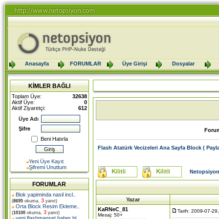
Anasayfa
FORUMLAR
Üye Girişi
Dosyalar
KİMLER BAĞLI
Toplam Üye:
32638
Aktif Üye:
0
Aktif Ziyaretçi:
612
Üye Adı
Şifre
Foru
Beni Hatırla
Flash Atatürk Vecizeleri Ana Sayfa Block ( Pay
Yeni Üye Kayıt
Şifremi Unuttum
Netopsiyon
FORUMLAR
Blok yapiminda nasil incl
..
Yazar
3
(
8695
okuma,
yanıt)
Orta Block Resim Ekleme
..
KaRNeC_81
Tarih: 2009-07-29
3
(
10100
okuma,
yanıt)
Mesaj: 50+
yeni flashmanset haber bl
..