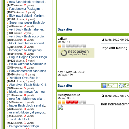
new flash block preheadli
..
2
(
7447
okuma,
yanıt)
Facebookta Paylaşım..
..
7
(
11839
okuma,
yanıt)
Blok nasıl eklenir Yardım
..
7
(
12580
okuma,
yanıt)
Super mansetler flash blo
..
2
(
6408
okuma,
yanıt)
Başa dön
yeni block flash haberler
..
2
(
6811
okuma,
yanıt)
yeni block flash accordio
..
calkan
Tarih: 2010-06-26
0
(
4879
okuma,
yanıt)
Mesaj: 1+
block flash haber accordi
..
2
(
6310
okuma,
yanıt)
Teşekkür Kardeş..
İstediğiniz bir bloğu baş
..
0
(
5589
okuma,
yanıt)
Bugün Doğan Üyeler Bloğu
..
6
(
10326
okuma,
yanıt)
Bizim Yazarlar Modülüne b
..
0
(
5549
okuma,
yanıt)
Sonvideostream flash blco
..
Kayıt: May 23, 2010
8
(
11026
okuma,
yanıt)
Mesajlar: 21
Yenilikler Orta Blok ist
..
6
(
10604
okuma,
yanıt)
Akordiyon Flash Blok+Xml
..
Başa dön
5
(
9848
okuma,
yanıt)
blocks nsn news flash cu
..
cuneytsonmez
0
(
5158
okuma,
yanıt)
Tarih: 2010-06-27
Mesaj: 300+
new flash bizim yazarlar
..
1
(
5583
okuma,
yanıt)
ben ındıremedım 
haber flash block send al
..
4
(
7676
okuma,
yanıt)
userinfo bloğu çalışmıyor
..
2
(
6966
okuma,
yanıt)
Total hits block
..
1
(
5613
okuma,
yanıt)
katagorili haber blogu
..