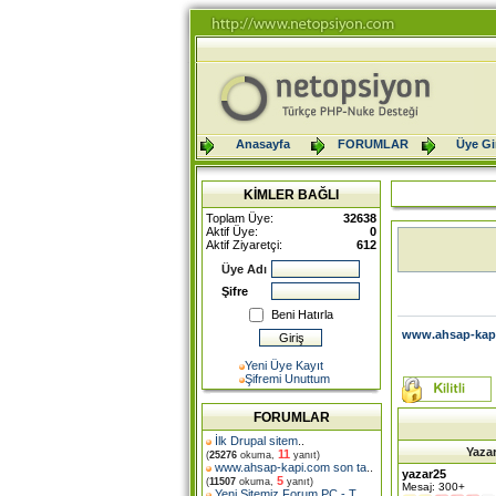
Anasayfa
FORUMLAR
Üye Gir
KİMLER BAĞLI
Toplam Üye:
32638
Aktif Üye:
0
Aktif Ziyaretçi:
612
Üye Adı
Şifre
Beni Hatırla
www.ahsap-kapi
Yeni Üye Kayıt
Şifremi Unuttum
FORUMLAR
İlk Drupal sitem
..
Yaza
11
(
25276
okuma,
yanıt)
www.ahsap-kapi.com son ta
..
yazar25
5
(
11507
okuma,
yanıt)
Mesaj: 300+
Yeni Sitemiz Forum PC - T
..