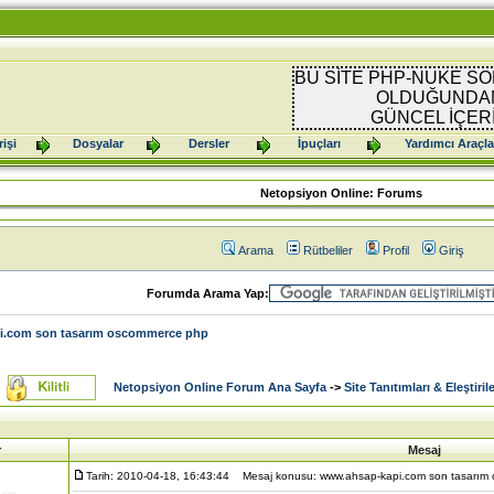
BU SİTE PHP-NUKE SO
OLDUĞUNDAN
GÜNCEL İÇER
işi
Dosyalar
Dersler
İpuçları
Yardımcı Araçla
Netopsiyon Online: Forums
Arama
Rütbeliler
Profil
Giriş
Forumda Arama Yap:
.com son tasarım oscommerce php
Netopsiyon Online Forum Ana Sayfa
->
Site Tanıtımları & Eleştirile
r
Mesaj
Tarih: 2010-04-18, 16:43:44
Mesaj konusu: www.ahsap-kapi.com son tasarım