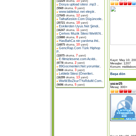
10
(
13229
okuma,
yanıt)
Dosya upload sitesi .mp3
..
0
(
5569
okuma,
yanıt)
www.tablettuz.net eleştir
..
12
(
17645
okuma,
yanıt)
TalhaKeskin.Com Düşüncele
..
18
(
20721
okuma,
yanıt)
Eskilerden Uyus.Net Şimdi
..
11
(
16247
okuma,
yanıt)
Çerkes Muzik Sitesi WwW.N
..
8
(
13880
okuma,
yanıt)
HasBahCa nin yardıma ihti
..
10
(
14875
okuma,
yanıt)
GencRap.Com Türk Hiphop
P
..
7
(
11875
okuma,
yanıt)
E-filmizlesene.com Acıldı
..
Kayıt: May 10, 20
2
(
8778
okuma,
yanıt)
Mesajlar: 1207
89Gocmenleri.Net yorumlar
..
Konum: midilisbor
3
(
7808
okuma,
yanıt)
Leblebi Sitesi [Önerileri
..
Başa dön
13
(
16299
okuma,
yanıt)
WwW.BoZkurTYuRduM.Com
..
yazar25
5
(
9496
okuma,
yanıt)
Mesaj: 300+