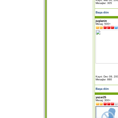
Kayıt: Mar 06, 20
Mesajlar: 305
Başa dön
juglanin
Mesaj: 500+
Kayıt: Dec 09, 20
Mesajlar: 880
Başa dön
yazar25
Mesaj: 300+