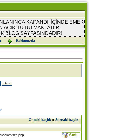
NLANINCA KAPANDI. İÇİNDE EMEK
 AÇIK TUTULMAKTADIR.
İK BLOG SAYFASINDADIR!
r
Hakkımızda
r
Önceki başlık
::
Sonraki başlık
 oscommerce php