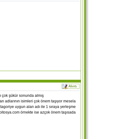
ım çok şükür sonunda almış
n adlarının isimleri çok önem taşıyor mesela
agoriye uygun alan adı ile 1 sıraya yerleşme
pkapitosya.com örnekte ise azçok önem taşısada