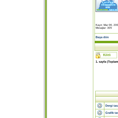
Kayıt: Mar 06, 20
Mesajlar: 305
Başa dön
1
. sayfa (Topla
Dergi tas
Grafik ta