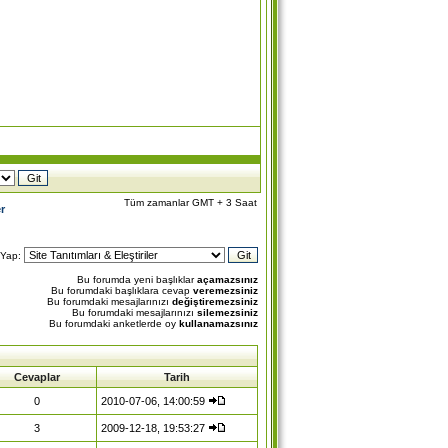
Tüm zamanlar GMT + 3 Saat
r
 Yap:
Bu forumda yeni başlıklar
açamazsınız
Bu forumdaki başlıklara cevap
veremezsiniz
Bu forumdaki mesajlarınızı
değiştiremezsiniz
Bu forumdaki mesajlarınızı
silemezsiniz
Bu forumdaki anketlerde oy
kullanamazsınız
Cevaplar
Tarih
0
2010-07-06, 14:00:59
3
2009-12-18, 19:53:27