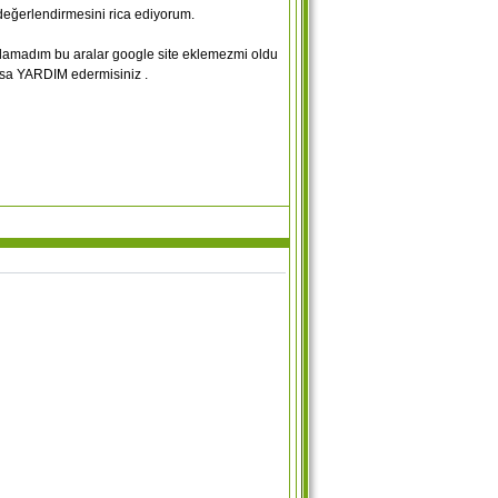
 değerlendirmesini rica ediyorum.
bulamadım bu aralar google site eklemezmi oldu
arsa YARDIM edermisiniz .