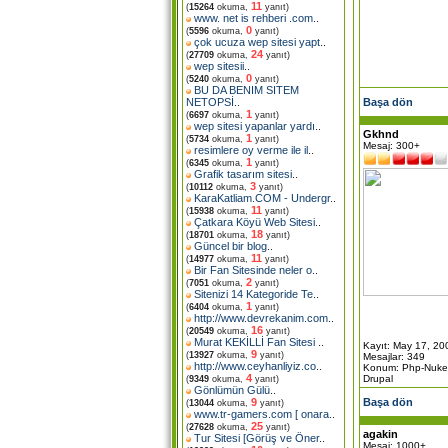
11
(
15264
okuma,
yanıt)
www. net is rehberi .com
..
0
(
5596
okuma,
yanıt)
çok ucuza wep sitesi yapt
..
24
(
27709
okuma,
yanıt)
wep sitesii
..
0
(
5240
okuma,
yanıt)
BU DA BENIM SITEM
Başa dön
NETOPSİ
..
1
(
6697
okuma,
yanıt)
wep sitesi yapanlar yardı
..
Gkhnd
1
(
5734
okuma,
yanıt)
Mesaj: 300+
resimlere oy verme ile il
..
1
(
6345
okuma,
yanıt)
Grafik tasarım sitesi
..
3
(
10112
okuma,
yanıt)
KaraKatliam.COM - Undergr
..
11
(
15938
okuma,
yanıt)
Çatkara Köyü Web Sitesi
..
18
(
18701
okuma,
yanıt)
Güncel bir blog
..
11
(
14977
okuma,
yanıt)
Bir Fan Sitesinde neler o
..
2
(
7051
okuma,
yanıt)
Sitenizi 14 Kategoride Te
..
1
(
6404
okuma,
yanıt)
http://www.devrekanim.com
..
16
(
20549
okuma,
yanıt)
Murat KEKİLLİ Fan Sitesi
..
Kayıt: May 17, 20
9
(
13927
okuma,
yanıt)
Mesajlar: 349
http://www.ceyhanliyiz.co
..
Konum: Php-Nuke 
4
Drupal
(
9349
okuma,
yanıt)
Gönlümün Gülü
..
Başa dön
9
(
13044
okuma,
yanıt)
www.tr-gamers.com [ onara
..
25
(
27628
okuma,
yanıt)
agakin
Tur Sitesi [Görüş ve Öner
..
Mesaj: 1000+