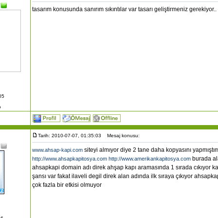
tasarım konusunda sanırım sıkıntılar var tasarı geliştirmeniz gerekiyor..
05
o
Tarih: 2010-07-07, 01:35:03
Mesaj konusu:
siteyi almıyor diye 2 tane daha kopyasını yapmışt
www.ahsap-kapi.com
burada ala
http://www.ahsapkapitosya.com
http://www.amerikankapitosya.com
ahsapkapi domain adı direk ahşap kapı aramasında 1 sırada cıkıyor kat
şansı var fakat ilaveli degil direk alan adında ilk sıraya çıkıyor ahsa
çok fazla bir etkisi olmuyor