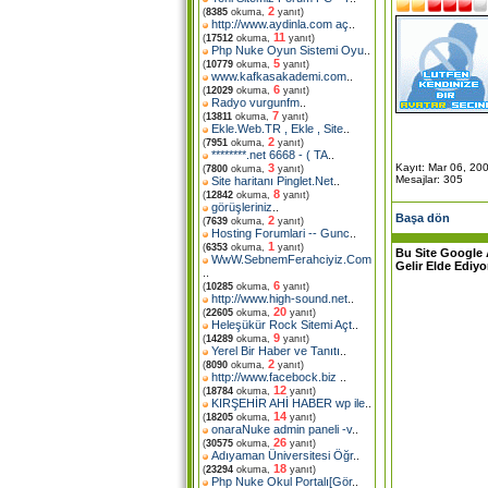
2
(
8385
okuma,
yanıt)
http://www.aydinla.com aç
..
11
(
17512
okuma,
yanıt)
Php Nuke Oyun Sistemi Oyu
..
5
(
10779
okuma,
yanıt)
www.kafkasakademi.com
..
6
(
12029
okuma,
yanıt)
Radyo vurgunfm
..
7
(
13811
okuma,
yanıt)
Ekle.Web.TR , Ekle , Site
..
2
(
7951
okuma,
yanıt)
********.net 6668 - ( TA
..
Kayıt: Mar 06, 20
3
(
7800
okuma,
yanıt)
Mesajlar: 305
Site haritanı Pinglet.Net
..
8
(
12842
okuma,
yanıt)
görüşleriniz
..
Başa dön
2
(
7639
okuma,
yanıt)
Hosting Forumlari -- Gunc
..
1
(
6353
okuma,
yanıt)
Bu Site Google 
WwW.SebnemFerahciyiz.Com
Gelir Elde Ediyo
..
6
(
10285
okuma,
yanıt)
http://www.high-sound.net
..
20
(
22605
okuma,
yanıt)
Heleşükür Rock Sitemi Açt
..
9
(
14289
okuma,
yanıt)
Yerel Bir Haber ve Tanıtı
..
2
(
8090
okuma,
yanıt)
http://www.facebock.biz
..
12
(
18784
okuma,
yanıt)
KIRŞEHİR AHİ HABER wp ile
..
14
(
18205
okuma,
yanıt)
onaraNuke admin paneli -v
..
26
(
30575
okuma,
yanıt)
Adıyaman Üniversitesi Öğr
..
18
(
23294
okuma,
yanıt)
Php Nuke Okul Portalı[Gör
..