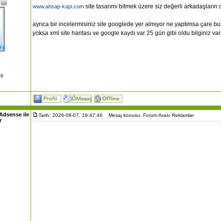
site tasarımı bitmek üzere siz değerli arkadaşların
www.ahsap-kapi.com
ayrıca bir incelermisiniz site googlede yer almıyor ne yaptımsa çare 
yoksa xml site haritası ve google kaydı var 25 gün gibi oldu bilginiz v
06
Adsense ile
Tarih: 2026-08-07, 19:47:46
Mesaj konusu: Forum Arası Reklamlar
r