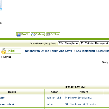
06
Önceki mesajları göster:
Netopsiyon Online Forum Ana Sayfa
->
Site Tanıtımları & Eleştirile
m
1
sayfa)
Geçiş
Benzer Konular
Başlık
Yazar
Forum
arım
mehmet_akif
Php Nuke Sorunlarınız
sarım sitesi
Kafein
Site Tanıtımları & Eleştiriler