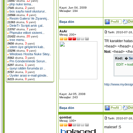
12
(
16947
okuma,
yanıt)
php nuke tema
..
2
Kayıt: Jun 04, 2009
(
7545
okuma,
yanıt)
Mesajlar: 194
bos sayfa nasil olusturur
..
4
(
10566
okuma,
yanıt)
Resim Galersi Ve Ziyaretç
..
Başa dön
5
(
11363
okuma,
yanıt)
DinleTr Scripti artık çal
..
7
(
13767
okuma,
yanıt)
AsAr
Tarih: 2010-07-16
Phpnuke etiket sistemi.
..
Mesaj: 200+
20
(
31422
okuma,
yanıt)
tree menu
..
TR karakter hatası
3
(
9650
okuma,
yanıt)
<head> </head> ar
sitem üye girişlerini kab
..
9
(
15296
okuma,
yanıt)
Not:
<head> </hea
Windows Hostta Nuke Sitey
..
3
Kod:
�
Se
(
9362
okuma,
yanıt)
Pm Gönderiminde Sorun
..
EDİT = kod
1
(
6297
okuma,
yanıt)
üyeyi sildim forumda izi
..
3
(
9767
okuma,
yanıt)
Üyeler arasi e-mail gönde
..
0
(
6215
okuma,
yanıt)
http://www.mydesign
Kayıt: Jul 05, 2008
Mesajlar: 243
Başa dön
qombat
Tarih: 2010-07-16
Mesaj: 100+
malesef :S