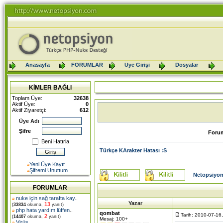
Anasayfa
FORUMLAR
Üye Girişi
Dosyalar
KİMLER BAĞLI
Toplam Üye:
32638
Aktif Üye:
0
Aktif Ziyaretçi:
612
Üye Adı
Şifre
Foru
Beni Hatırla
Türkçe KArakter Hatası :S
Yeni Üye Kayıt
Şifremi Unuttum
Netopsiyon
FORUMLAR
nuke için sağ tarafta kay
..
Yazar
13
(
33834
okuma,
yanıt)
php hata yardım lüffen
..
qombat
Tarih: 2010-07-16
2
(
14407
okuma,
yanıt)
Mesaj: 100+
Virüs
..