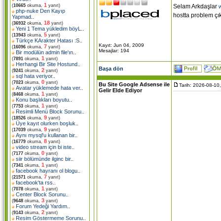
1
Selam Arkdaşlar
(
10665
okuma,
yanıt)
php-nuke Den Kayıp
hostta problem çı
Yapmad
..
18
(
36932
okuma,
yanıt)
Yeni 1 Tema yükledim böyL
..
5
(
13943
okuma,
yanıt)
Türkçe KArakter Hatası :S
..
Kayıt: Jun 04, 2009
7
(
16096
okuma,
yanıt)
Mesajlar: 194
Bir modülün admin file'ın
..
1
(
7891
okuma,
yanıt)
Herhangi Bir Site Hostund
..
Başa dön
2
(
9241
okuma,
yanıt)
sql hata veriyor
..
0
(
7023
okuma,
yanıt)
Bu Site Google Adsense ile
Tarih: 2026-08-10
Avatar yüklemede hata ver
..
Gelir Elde Ediyor
1
(
8468
okuma,
yanıt)
Konu başlıkları boyutu
..
1
(
7753
okuma,
yanıt)
Resimli Menü Block Sorunu
..
9
(
18526
okuma,
yanıt)
Üye kayıt olurken boşluk
..
9
(
17039
okuma,
yanıt)
Aynı mysql'u kullanan bir
..
8
(
16779
okuma,
yanıt)
video stream için bi iste
..
0
(
7177
okuma,
yanıt)
siir bölümünde ilginc bir
..
1
(
7341
okuma,
yanıt)
facebook hayranı ol blogu
..
7
(
21571
okuma,
yanıt)
facebook'ta rss
..
1
(
7078
okuma,
yanıt)
Center Block Sorunu
..
3
(
9648
okuma,
yanıt)
Forum Yedeği Yardım
..
2
(
9143
okuma,
yanıt)
Resim Göstermeme Sorunu
..