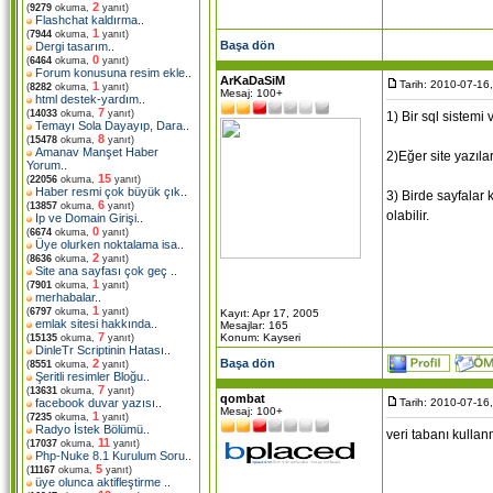
2
(
9279
okuma,
yanıt)
Flashchat kaldırma
..
1
(
7944
okuma,
yanıt)
Başa dön
Dergi tasarım
..
0
(
6464
okuma,
yanıt)
Forum konusuna resim ekle
..
ArKaDaSiM
Tarih: 2010-07-16
1
(
8282
okuma,
yanıt)
Mesaj: 100+
html destek-yardım
..
7
(
14033
okuma,
yanıt)
1) Bir sql sistemi
Temayı Sola Dayayıp, Dara
..
8
(
15478
okuma,
yanıt)
Amanav Manşet Haber
2)Eğer site yazıl
Yorum
..
15
(
22056
okuma,
yanıt)
Haber resmi çok büyük çık
..
3) Birde sayfalar
6
(
13857
okuma,
yanıt)
olabilir.
Ip ve Domain Girişi
..
0
(
6674
okuma,
yanıt)
Üye olurken noktalama isa
..
2
(
8636
okuma,
yanıt)
Site ana sayfası çok geç
..
1
(
7901
okuma,
yanıt)
merhabalar
..
1
(
6797
okuma,
yanıt)
Kayıt: Apr 17, 2005
emlak sitesi hakkında
..
Mesajlar: 165
7
Konum: Kayseri
(
15135
okuma,
yanıt)
DinleTr Scriptinin Hatası
..
Başa dön
2
(
8551
okuma,
yanıt)
Şeritli resimler Bloğu
..
7
(
13631
okuma,
yanıt)
qombat
Tarih: 2010-07-16
facebook duvar yazısı
..
Mesaj: 100+
1
(
7235
okuma,
yanıt)
Radyo İstek Bölümü
..
veri tabanı kulla
11
(
17037
okuma,
yanıt)
Php-Nuke 8.1 Kurulum Soru
..
5
(
11167
okuma,
yanıt)
üye olunca aktifleştirme
..