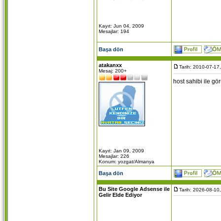
Kayıt: Jun 04, 2009
Mesajlar: 194
Başa dön
atakanxx
Tarih: 2010-07-17
Mesaj: 200+
host sahibi ile g
Kayıt: Jan 09, 2009
Mesajlar: 226
Konum: yozgat/Almanya
Başa dön
Bu Site Google Adsense ile
Tarih: 2026-08-10
Gelir Elde Ediyor