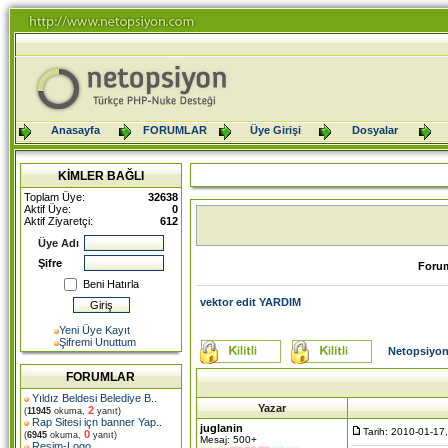
Anasayfa
FORUMLAR
Üye Girişi
Dosyalar
KİMLER BAĞLI
Toplam Üye:
32638
Aktif Üye:
0
Aktif Ziyaretçi:
612
Üye Adı
Şifre
Foru
Beni Hatırla
vektor edit YARDIM
Yeni Üye Kayıt
Şifremi Unuttum
Netopsiyon
FORUMLAR
Yıldız Beldesi Belediye B
..
Yazar
2
(
11945
okuma,
yanıt)
Rap Sitesi içn banner Yap
..
juglanin
Tarih: 2010-01-17
0
(
6945
okuma,
yanıt)
Mesaj: 500+
Resim-Logo
..