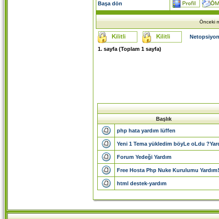
Başa dön
Önceki m
Netopsiyon
1
. sayfa (Toplam
1
sayfa)
Başlık
php hata yardım lüffen
Yeni 1 Tema yükledim böyLe oLdu ?Yard
Forum Yedeği Yardım
Free Hosta Php Nuke Kurulumu Yardım
html destek-yardım