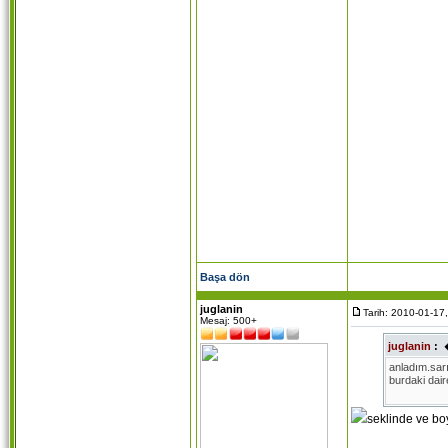
Başa dön
juglanin
Tarih: 2010-01-17
Mesaj: 500+
juglanin
:
anladım.sarı
burdaki dair
seklinde ve bo