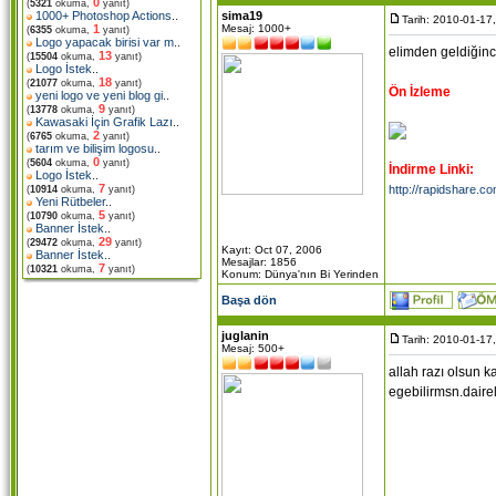
0
(
5321
okuma,
yanıt)
sima19
1000+ Photoshop Actions
..
Tarih: 2010-01-17
Mesaj: 1000+
1
(
6355
okuma,
yanıt)
Logo yapacak birisi var m
..
elimden geldiğin
13
(
15504
okuma,
yanıt)
Logo İstek
..
18
(
21077
okuma,
yanıt)
Ön İzleme
yeni logo ve yeni blog gi
..
9
(
13778
okuma,
yanıt)
Kawasaki İçin Grafik Lazı
..
2
(
6765
okuma,
yanıt)
tarım ve bilişim logosu
..
0
(
5604
okuma,
yanıt)
İndirme Linki:
Logo İstek
..
7
http://rapidshare.c
(
10914
okuma,
yanıt)
Yeni Rütbeler
..
5
(
10790
okuma,
yanıt)
Banner İstek
..
29
(
29472
okuma,
yanıt)
Kayıt: Oct 07, 2006
Banner İstek
..
Mesajlar: 1856
7
(
10321
okuma,
yanıt)
Konum: Dünya'nın Bi Yerinden
Başa dön
juglanin
Tarih: 2010-01-17
Mesaj: 500+
allah razı olsun 
egebilirmsn.dair