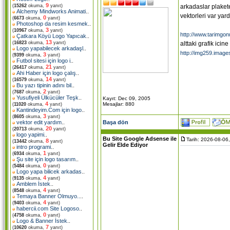
9
arkadaslar plaket
(
15262
okuma,
yanıt)
Alchemy Mindworks Animati
..
vektorleri var ya
0
(
6673
okuma,
yanıt)
Photoshop da resim kesmek
..
3
(
10967
okuma,
yanıt)
http://www.tarimgon
Çatkara Köyü Logo Yapıcak
..
13
alttaki grafik ici
(
16823
okuma,
yanıt)
Logo yapabilecek arkadaşl
..
http://img259.imag
3
(
9399
okuma,
yanıt)
Futbol sitesi için logo i
..
21
(
26417
okuma,
yanıt)
Ahi Haber için logo çalış
..
14
(
16579
okuma,
yanıt)
Bu yazı tipinin adını bil
..
2
(
7687
okuma,
yanıt)
Yusufiyeli Ülkücüler Teşk
..
Kayıt: Dec 09, 2005
4
Mesajlar: 880
(
11020
okuma,
yanıt)
Kantindeyim.Com için logo
..
3
(
8605
okuma,
yanıt)
Başa dön
vektor edit yardım
..
20
(
20713
okuma,
yanıt)
logo yapimi
..
Bu Site Google Adsense ile
Tarih: 2026-08-06
8
(
13442
okuma,
yanıt)
Gelir Elde Ediyor
intro programi
..
1
(
6934
okuma,
yanıt)
Şu site için logo tasarım
..
0
(
5484
okuma,
yanıt)
Logo yapa bilicek arkadas
..
4
(
9135
okuma,
yanıt)
Amblem İstek
..
4
(
8548
okuma,
yanıt)
Temaya Banner Olmuyo..
..
4
(
9403
okuma,
yanıt)
habercii.com Site Logoso
..
0
(
4758
okuma,
yanıt)
Logo & Banner İstek
..
7
(
10620
okuma,
yanıt)