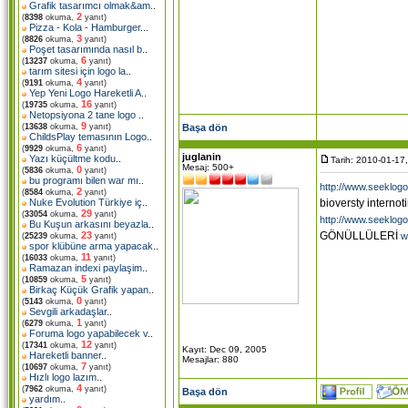
Grafik tasarımcı olmak&am
..
2
(
8398
okuma,
yanıt)
Pizza - Kola - Hamburger.
..
3
(
8826
okuma,
yanıt)
Poşet tasarımında nasıl b
..
6
(
13237
okuma,
yanıt)
tarım sitesi için logo la
..
4
(
9191
okuma,
yanıt)
Yep Yeni Logo Hareketli A
..
16
(
19735
okuma,
yanıt)
Netopsiyona 2 tane logo
..
9
Başa dön
(
13638
okuma,
yanıt)
ChildsPlay temasının Logo
..
6
(
9929
okuma,
yanıt)
juglanin
Yazı küçültme kodu
..
Tarih: 2010-01-17
Mesaj: 500+
0
(
5836
okuma,
yanıt)
bu programı bilen war mı
..
http://www.seeklogo
2
(
8584
okuma,
yanıt)
bioversty internot
Nuke Evolution Türkiye iç
..
29
(
33054
okuma,
yanıt)
http://www.seeklogo
Bu Kuşun arkasını beyazla
..
GÖNÜLLÜLERİ
23
w
(
25239
okuma,
yanıt)
spor klübüne arma yapacak
..
11
(
16033
okuma,
yanıt)
Ramazan indexi paylaşim
..
5
(
10859
okuma,
yanıt)
Birkaç Küçük Grafik yapan
..
0
(
5143
okuma,
yanıt)
Sevgili arkadaşlar
..
1
(
6279
okuma,
yanıt)
Foruma logo yapabilecek v
..
12
(
17341
okuma,
yanıt)
Kayıt: Dec 09, 2005
Hareketli banner
..
Mesajlar: 880
7
(
10697
okuma,
yanıt)
Hızlı logo lazım
..
4
(
7962
okuma,
yanıt)
Başa dön
yardım
..