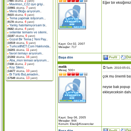
2
(
7985
okuma,
yanıt)
Eğer bir eksiğimi
Mavimsn_C22 üye grişi
..
7
(
10981
okuma,
yanıt)
Menü Bloğu arıyorum
..
6
(
9415
okuma,
yanıt)
Tema yapmak istiyorum.
..
4
(
9178
okuma,
yanıt)
Yanlış hatırlamıyorsam bi
..
4
(
9682
okuma,
yanıt)
selamlar temamı ve sitemi
..
6
(
11187
okuma,
yanıt)
Güzel Bir Tema [ Yeni Pay
..
5
(
10519
okuma,
yanıt)
Kayıt: Oct 02, 2007
TurkcellNET.Com Hakkında
..
Mesajlar: 717
11
(
16201
okuma,
yanıt)
favori temayı arıyorum
..
16
Başa dön
(
21302
okuma,
yanıt)
Aba_msn temasi ariyorum.
..
2
(
7438
okuma,
yanıt)
melik
Koy Sitesi
..
Tarih: 2010-05-01
Mesaj: 500+
10
(
14477
okuma,
yanıt)
Bi Türlü BuLamadım
..
çok mu önemli ba
13
(
17549
okuma,
yanıt)
neyse bak popup a
ekleyeceksin daha 
Kayıt: Sep 06, 2005
Mesajlar: 944
Konum: Elazığ/Kovancılar
Başa dön