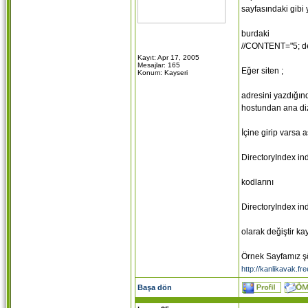
sayfasındaki gibi 
burdaki
//CONTENT="5; değ
Kayıt: Apr 17, 2005
Mesajlar: 165
Eğer siten ;
Konum: Kayseri
adresini yazdığın
hostundan ana diz
İçine girip varsa 
DirectoryIndex in
kodlarını
DirectoryIndex in
olarak değiştir ka
Örnek Sayfamız ş
http://kanlikavak.fre
Başa dön