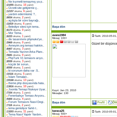
Ne kıymetli temaymış ya p
..
15
(
21055
okuma,
yanıt)
Ücretli site geliştirme ç
..
6
(
12157
okuma,
yanıt)
yardım edermisiniz ?
..
2
(
6834
okuma,
yanıt)
açılışta bir süre bayrağı
..
6
(
11819
okuma,
yanıt)
Başa dön
Belediye sitesi için tema
..
0
(
6173
okuma,
yanıt)
Mor Tema
..
avara1984
Tarih: 2010-05-01
1
(
6223
okuma,
yanıt)
Mesaj: 100+
div tasarımımı phpnuke'ye
..
0
(
5969
okuma,
yanıt)
Güzel bir düşünce
Anneyim.org temasi hakkin
..
3
(
8407
okuma,
yanıt)
Temada Yazının Arka Planı
..
0
(
5681
okuma,
yanıt)
PhpTurk V1 temasını arıyo
..
3
(
8559
okuma,
yanıt)
küçük bir sorun
..
1
(
6550
okuma,
yanıt)
bi sorunum daha var :S
..
5
(
10116
okuma,
yanıt)
İslam Temaları
..
13
(
19168
okuma,
yanıt)
theme.php dosyasında hata
..
10
(
13816
okuma,
yanıt)
Joomla Temayi Nukeye Uyar
..
Kayıt: Jan 23, 2010
1
(
7334
okuma,
yanıt)
Mesajlar: 130
Fenerbahçe Teması Arıyoru
..
4
(
9400
okuma,
yanıt)
Forum Temasını Nasıl Degi
..
Başa dön
2
(
7118
okuma,
yanıt)
tema genisliyor farklı t
..
karaca25
11
Tarih: 2010-05-01
(
13203
okuma,
yanıt)
Mesaj: 500+
Tema Nasıl Yapılır Yardım
..