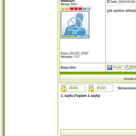
karaca25
Tarih: 2010-05-02
Mesaj: 500+
çok saolun arkada
Kayıt: Oct 02, 2007
Mesajlar: 717
Başa dön
Önceki m
Netopsiyon
1
. sayfa (Toplam
1
sayfa)