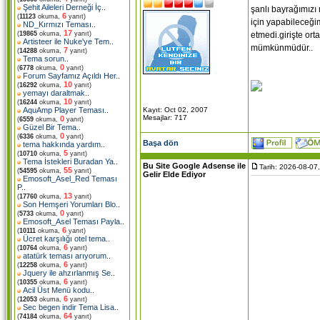
Şehit Aileleri Derneği İç
..
şanlı bayrağımızı
6
(
11123
okuma,
yanıt)
için yapabileceğ
ND_Kırmızı Teması
..
17
etmedi.girişte ort
(
19865
okuma,
yanıt)
Artisteer ile Nuke'ye Tem
..
mümkünmüdür..
7
(
14288
okuma,
yanıt)
Tema sorun
..
0
(
6778
okuma,
yanıt)
Forum Sayfamız Açıldı Her
..
10
(
16292
okuma,
yanıt)
yemayı daraltmak
..
10
(
16244
okuma,
yanıt)
Kayıt: Oct 02, 2007
AquAmp Player Teması
..
Mesajlar: 717
0
(
6559
okuma,
yanıt)
Güzel Bir Tema
..
0
(
6336
okuma,
yanıt)
Başa dön
tema hakkında yardım
..
5
(
10710
okuma,
yanıt)
Tema İstekleri Buradan Ya
..
Bu Site Google Adsense ile
Tarih: 2026-08-07
55
(
54595
okuma,
yanıt)
Gelir Elde Ediyor
Emosoft_Asel_Red Teması
P
..
13
(
17760
okuma,
yanıt)
Son Hemşeri Yorumları Blo
..
0
(
5733
okuma,
yanıt)
Emosoft_Asel Teması Payla
..
6
(
10111
okuma,
yanıt)
Ücret karşılığı otel tema
..
6
(
10764
okuma,
yanıt)
atatürk teması arıyorum
..
6
(
12258
okuma,
yanıt)
Jquery ile ahzırlanmış Se
..
6
(
10355
okuma,
yanıt)
Acil Üst Menü kodu
..
6
(
12053
okuma,
yanıt)
Sec begen indir Tema Lisa
..
64
(
74184
okuma,
yanıt)