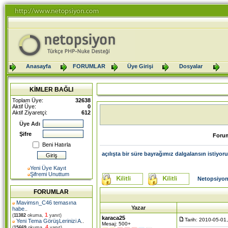
Anasayfa
FORUMLAR
Üye Girişi
Dosyalar
KİMLER BAĞLI
Toplam Üye:
32638
Aktif Üye:
0
Aktif Ziyaretçi:
612
Üye Adı
Şifre
Foru
Beni Hatırla
açılışta bir süre bayrağımız dalgalansın istiyor
Yeni Üye Kayıt
Şifremi Unuttum
Netopsiyon
FORUMLAR
Mavimsn_C46 temasına
Yazar
habe
..
1
(
11382
okuma,
yanıt)
karaca25
Tarih: 2010-05-01
Yeni Tema GörüşLerinizi A
..
Mesaj: 500+
4
(
15669
okuma,
yanıt)