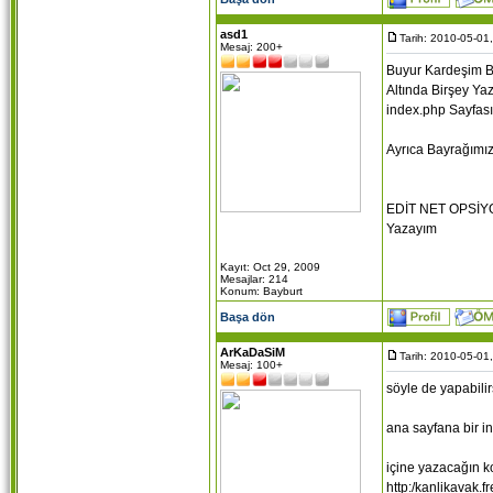
asd1
Tarih: 2010-05-01
Mesaj: 200+
Buyur Kardeşim Bu
Altında Birşey Ya
index.php Sayfası
Ayrıca Bayrağımız
EDİT NET OPSİYO
Yazayım
Kayıt: Oct 29, 2009
Mesajlar: 214
Konum: Bayburt
Başa dön
ArKaDaSiM
Tarih: 2010-05-01
Mesaj: 100+
söyle de yapabilir
ana sayfana bir i
içine yazacağın k
http:/kanlikavak.fr