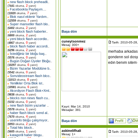
new flash block preheadli
..
2
(
7441
okuma,
yanıt)
Facebookta Paylaşım..
..
7
(
11820
okuma,
yanıt)
Blok nasıl eklenir Yardım
..
7
(
12559
okuma,
yanıt)
Super mansetler flash blo
..
2
(
6402
okuma,
yanıt)
Başa dön
yeni block flash haberler
..
2
(
6800
okuma,
yanıt)
yeni block flash accordio
..
cuneytsonmez
Tarih: 2010-05-28
0
(
4867
okuma,
yanıt)
Mesaj: 300+
block flash haber accordi
..
2
(
6296
okuma,
yanıt)
merhaba arkadasım
İstediğiniz bir bloğu baş
..
gonderın sol dosy
0
(
5576
okuma,
yanıt)
Bugün Doğan Üyeler Bloğu
..
edın benım sıtem d
6
(
10297
okuma,
yanıt)
Bizim Yazarlar Modülüne b
..
0
(
5542
okuma,
yanıt)
Sonvideostream flash blco
..
8
(
11013
okuma,
yanıt)
Yenilikler Orta Blok ist
..
6
(
10581
okuma,
yanıt)
Akordiyon Flash Blok+Xml
..
5
(
9838
okuma,
yanıt)
blocks nsn news flash cu
..
0
(
5152
okuma,
yanıt)
new flash bizim yazarlar
..
Kayıt: Mar 14, 2010
1
(
5578
okuma,
yanıt)
Mesajlar: 381
haber flash block send al
..
4
(
7670
okuma,
yanıt)
userinfo bloğu çalışmıyor
..
Başa dön
2
(
6953
okuma,
yanıt)
Total hits block
..
askinelifhali
1
Tarih: 2010-05-28
(
5605
okuma,
yanıt)
Mesaj: 1+
katagorili haber blogu
..