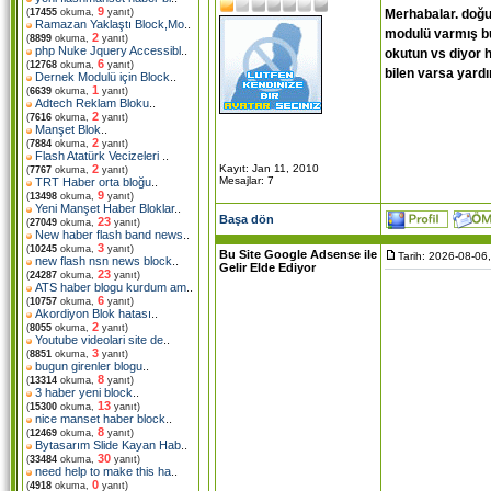
9
Merhabalar. doğu
(
17455
okuma,
yanıt)
Ramazan Yaklaştı Block,Mo
..
modulü varmış bu
2
(
8899
okuma,
yanıt)
php Nuke Jquery Accessibl
..
okutun vs diyor 
6
(
12768
okuma,
yanıt)
bilen varsa yardı
Dernek Modulü için Block
..
1
(
6639
okuma,
yanıt)
Adtech Reklam Bloku
..
2
(
7616
okuma,
yanıt)
Manşet Blok
..
2
(
7884
okuma,
yanıt)
Flash Atatürk Vecizeleri
..
Kayıt: Jan 11, 2010
2
(
7767
okuma,
yanıt)
Mesajlar: 7
TRT Haber orta bloğu
..
9
(
13498
okuma,
yanıt)
Yeni Manşet Haber Bloklar
..
Başa dön
23
(
27049
okuma,
yanıt)
New haber flash band news
..
3
(
10245
okuma,
yanıt)
Bu Site Google Adsense ile
Tarih: 2026-08-06
new flash nsn news block
..
Gelir Elde Ediyor
23
(
24287
okuma,
yanıt)
ATS haber blogu kurdum am
..
6
(
10757
okuma,
yanıt)
Akordiyon Blok hatası
..
2
(
8055
okuma,
yanıt)
Youtube videolari site de
..
3
(
8851
okuma,
yanıt)
bugun girenler blogu
..
8
(
13314
okuma,
yanıt)
3 haber yeni block
..
13
(
15300
okuma,
yanıt)
nice manset haber block
..
8
(
12469
okuma,
yanıt)
Bytasarım Slide Kayan Hab
..
30
(
33484
okuma,
yanıt)
need help to make this ha
..
0
(
4918
okuma,
yanıt)