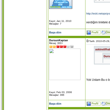
http://eski.netops
Kayıt: Jan 11, 2010
verdiğim linkteki 
Mesajlar: 7
Başa dön
DursunKaptan
Tarih: 2010-05-29
Mesaj: 300+
askinelifhal
Dur
Usta
bloğ
Yok Ustam Bu o bl
http://eski
verdiğim li
Kayıt: Feb 03, 2006
Mesajlar: 396
Başa dön