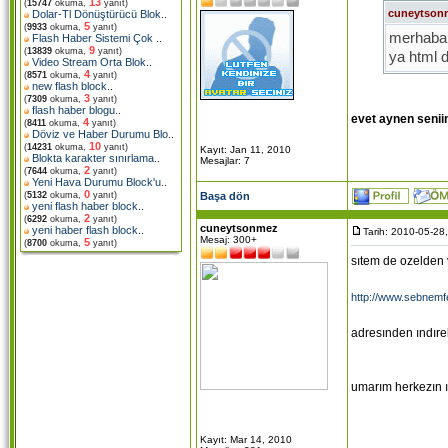
13
(
15747
okuma,
yanıt)
cuneytson
Dolar-Tl Dönüştürücü Blok
..
5
(
9933
okuma,
yanıt)
merhaba 
Flash Haber Sistemi Çok
..
9
(
13839
okuma,
yanıt)
ya html 
Video Stream Orta Blok
..
yanı nuke
4
(
8571
okuma,
yanıt)
new flash block
..
tane var 
3
(
7309
okuma,
yanıt)
flash haber blogu
..
evet aynen seniin
4
(
8411
okuma,
yanıt)
Döviz ve Haber Durumu Blo
..
10
(
14231
okuma,
yanıt)
Kayıt: Jan 11, 2010
Blokta karakter sınırlama
..
Mesajlar: 7
2
(
7644
okuma,
yanıt)
Yeni Hava Durumu Block'u
..
0
Başa dön
(
5132
okuma,
yanıt)
yeni flash haber block
..
2
(
6292
okuma,
yanıt)
cuneytsonmez
yeni haber flash block
..
Tarih: 2010-05-28
Mesaj: 300+
5
(
8700
okuma,
yanıt)
sıtem de ozelden 
http://www.sebnemf
adresınden ındıreb
umarım herkezın ıs
Kayıt: Mar 14, 2010