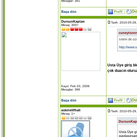
Mesajlar: 381
Başa dön
DursunKaptan
Tarih: 2010-05-29
Mesaj: 300+
cuneytson
sıtem de oze
http://www.
adresınden ı
Usta Üye giriş bl
umarım herk
çok duacın oluru
Kayıt: Feb 03, 2006
Mesajlar: 396
Başa dön
askinelifhali
Tarih: 2010-05-29
Mesaj: 1+
DursunKap
Usta Üye gi
paylaşırsa