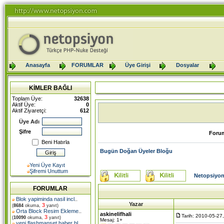
Anasayfa
FORUMLAR
Üye Girişi
Dosyalar
KİMLER BAĞLI
Toplam Üye:
32638
Aktif Üye:
0
Aktif Ziyaretçi:
612
Üye Adı
Şifre
Foru
Beni Hatırla
Bugün Doğan Üyeler Bloğu
Yeni Üye Kayıt
Şifremi Unuttum
Netopsiyon
FORUMLAR
Blok yapiminda nasil incl
..
Yazar
3
(
8684
okuma,
yanıt)
Orta Block Resim Ekleme
..
askinelifhali
Tarih: 2010-05-27
3
(
10090
okuma,
yanıt)
Mesaj: 1+
yeni flashmanset haber bl
..