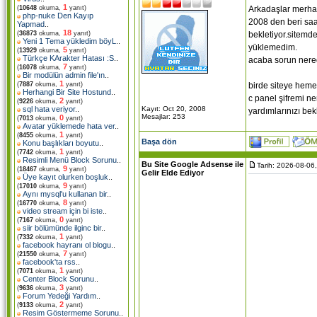
1
Arkadaşlar merha
(
10648
okuma,
yanıt)
php-nuke Den Kayıp
2008 den beri saat
Yapmad
..
18
bekletiyor.sitemde
(
36873
okuma,
yanıt)
Yeni 1 Tema yükledim böyL
..
yüklemedim.
5
(
13929
okuma,
yanıt)
Türkçe KArakter Hatası :S
..
acaba sorun nere
7
(
16078
okuma,
yanıt)
Bir modülün admin file'ın
..
1
birde siteye hemen
(
7887
okuma,
yanıt)
Herhangi Bir Site Hostund
..
c panel şifremi n
2
(
9226
okuma,
yanıt)
Kayıt: Oct 20, 2008
sql hata veriyor
..
yardımlarınızı bek
Mesajlar: 253
0
(
7013
okuma,
yanıt)
Avatar yüklemede hata ver
..
1
(
8455
okuma,
yanıt)
Başa dön
Konu başlıkları boyutu
..
1
(
7742
okuma,
yanıt)
Resimli Menü Block Sorunu
..
Bu Site Google Adsense ile
Tarih: 2026-08-06
9
(
18467
okuma,
yanıt)
Gelir Elde Ediyor
Üye kayıt olurken boşluk
..
9
(
17010
okuma,
yanıt)
Aynı mysql'u kullanan bir
..
8
(
16770
okuma,
yanıt)
video stream için bi iste
..
0
(
7167
okuma,
yanıt)
siir bölümünde ilginc bir
..
1
(
7332
okuma,
yanıt)
facebook hayranı ol blogu
..
7
(
21550
okuma,
yanıt)
facebook'ta rss
..
1
(
7071
okuma,
yanıt)
Center Block Sorunu
..
3
(
9636
okuma,
yanıt)
Forum Yedeği Yardım
..
2
(
9133
okuma,
yanıt)
Resim Göstermeme Sorunu
..