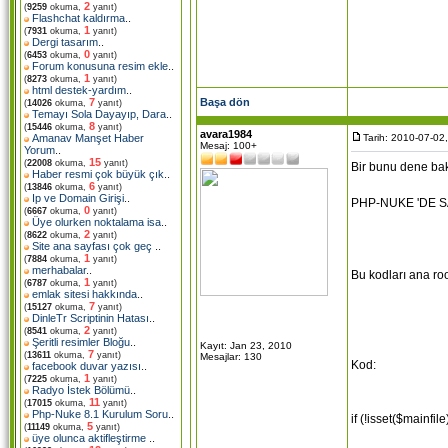
2
(
9259
okuma,
yanıt)
Flashchat kaldırma
..
1
(
7931
okuma,
yanıt)
Dergi tasarım
..
0
(
6453
okuma,
yanıt)
Forum konusuna resim ekle
..
1
(
8273
okuma,
yanıt)
html destek-yardım
..
Başa dön
7
(
14026
okuma,
yanıt)
Temayı Sola Dayayıp, Dara
..
8
(
15446
okuma,
yanıt)
avara1984
Tarih: 2010-07-02
Amanav Manşet Haber
Mesaj: 100+
Yorum
..
15
(
22008
okuma,
yanıt)
Bir bunu dene ba
Haber resmi çok büyük çık
..
6
(
13846
okuma,
yanıt)
Ip ve Domain Girişi
..
PHP-NUKE 'DE S
0
(
6667
okuma,
yanıt)
Üye olurken noktalama isa
..
2
(
8622
okuma,
yanıt)
Site ana sayfası çok geç
..
1
(
7884
okuma,
yanıt)
merhabalar
..
Bu kodları ana roo
1
(
6787
okuma,
yanıt)
emlak sitesi hakkında
..
7
(
15127
okuma,
yanıt)
DinleTr Scriptinin Hatası
..
2
(
8541
okuma,
yanıt)
Şeritli resimler Bloğu
..
Kayıt: Jan 23, 2010
7
(
13611
okuma,
yanıt)
Mesajlar: 130
Kod:
facebook duvar yazısı
..
1
(
7225
okuma,
yanıt)
Radyo İstek Bölümü
..
11
(
17015
okuma,
yanıt)
Php-Nuke 8.1 Kurulum Soru
..
if (!isset($mainfile
5
(
11149
okuma,
yanıt)
üye olunca aktifleştirme
..