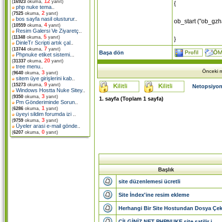
12
(
16923
okuma,
yanıt)
{
php nuke tema
..
2
(
7525
okuma,
yanıt)
bos sayfa nasil olusturur
..
ob_start ("ob_gzh
4
(
10559
okuma,
yanıt)
Resim Galersi Ve Ziyaretç
..
5
(
11348
okuma,
yanıt)
}
DinleTr Scripti artık çal
..
7
(
13744
okuma,
yanıt)
Başa dön
Phpnuke etiket sistemi.
..
20
(
31337
okuma,
yanıt)
tree menu
..
Önceki m
3
(
9640
okuma,
yanıt)
sitem üye girişlerini kab
..
9
(
15273
okuma,
yanıt)
Netopsiyon
Windows Hostta Nuke Sitey
..
3
(
9350
okuma,
yanıt)
1
. sayfa (Toplam
1
sayfa)
Pm Gönderiminde Sorun
..
1
(
6286
okuma,
yanıt)
üyeyi sildim forumda izi
..
3
(
9759
okuma,
yanıt)
Üyeler arasi e-mail gönde
..
0
(
6207
okuma,
yanıt)
Başlık
site düzenlemesi ücretli
Site İndex'ine resim ekleme
Herhangi Bir Site Hostundan Dosya Çek.
CİLGİNİZ.NET PHPNUKE site satilir i...