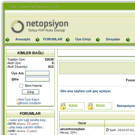
Anasayfa
FORUMLAR
Üye Girişi
Dosyalar
KİMLER BAĞLI
Toplam Üye:
32638
Aktif Üye:
0
Aktif Ziyaretçi:
612
Üye Adı
Şifre
Foru
Beni Hatırla
Site ana sayfası çok geç açılıyor.
Yeni Üye Kayıt
Şifremi Unuttum
Netopsiyon
FORUMLAR
nuke için sağ tarafta kay
..
Yazar
13
(
33778
okuma,
yanıt)
php hata yardım lüffen
..
anzerhoneybee
Tarih: 2010-07-01
2
(
14387
okuma,
yanıt)
Mesaj: 200+
Virüs
..