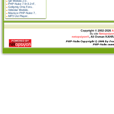
Şiir Modülü 2.0..
PHP-Nuke 7.9+3.2+F..
Gelişmiş Orta Foru..
Videolar Modülü..
Mavisce PHP-Nuke 7..
MP3 Üst Player..
Copyright © 2002-2026
A
Bu site
Netopsiyon
netopsiyon®
, Ali Osman KAHRAM