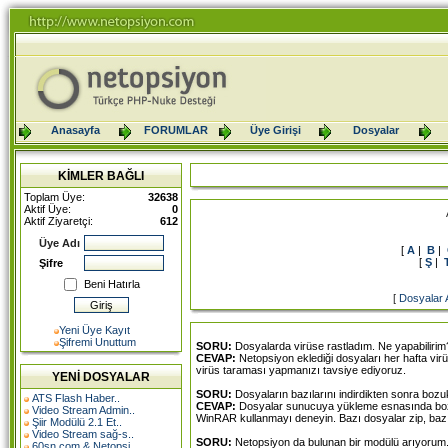
Anasayfa
FORUMLAR
Üye Girişi
Dosyalar
KİMLER BAĞLI
Toplam Üye:
32638
Aktif Üye:
0
Aktif Ziyaretçi:
612
Üye Adı
[
A
|
B
|
[
Ş
|
Şifre
Beni Hatırla
[
Dosyalar 
Yeni Üye Kayıt
Şifremi Unuttum
SORU:
Dosyalarda virüse rastladım. Ne yapabilirim
CEVAP:
Netopsiyon eklediği dosyaları her hafta vir
virüs taraması yapmanızı tavsiye ediyoruz.
YENİ DOSYALAR
SORU:
Dosyaların bazılarını indirdikten sonra boz
ATS Flash Haber..
CEVAP:
Dosyalar sunucuya yükleme esnasında bozulab
Video Stream Admin..
WinRAR kullanmayı deneyin. Bazı dosyalar zip, bazıl
Şiir Modülü 2.1 Et..
Video Stream sağ-s..
SORU:
Netopsiyon da bulunan bir modülü arıyorum. 
60sn.com & Netopsi..