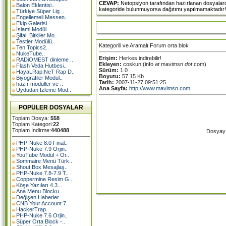
CEVAP:
Netopsiyon tarafından hazırlanan dosyalardan
Balon Eklentisi..
kategoride bulunmuyorsa dağıtımı yapılmamaktadır!
Türkiye Süper Lig ..
Engellemeli Messen..
Ekip Galerisi..
İslami Modül..
Şifalı Bitkiler Mo..
Testler Modülü..
Kategorili ve Aramalı Forum orta blok
Ten Topics2..
NukeTube..
Erişim:
Herkes indirebilir!
RADiOMEST dinleme ..
Ekleyen:
coskun (info
at
mavimsn
dot
com)
Flash Veda Hutbesi..
Sürüm:
1.0
HayaLRap.NeT Rap D..
Boyutu:
57.15 Kb
Biyografiler Modül..
Tarih:
2007-11-27 09:51:25
hazır moduller ve ..
Ana Sayfa:
http://www.mavimsn.com
Uydudan Izleme Mod..
POPÜLER DOSYALAR
Toplam Dosya:
558
Toplam Kategori:
22
Toplam İndirme:
440488
Dosyayı 
PHP-Nuke 8.0 Final..
PHP-Nuke 7.9 Orjin..
YouTube Modül + Or..
Sommaire Menü Türk..
Shout Box Mesajlaş..
PHP-Nuke 7.8-7.9 T..
Coppermine Resim G..
Köşe Yazıları 4.3...
Ana Menu Blocku..
Değişen Haberler..
CNB Your Account 7..
HackerTrap..
PHP-Nuke 7.6 Orjin..
Süper Orta Block -..