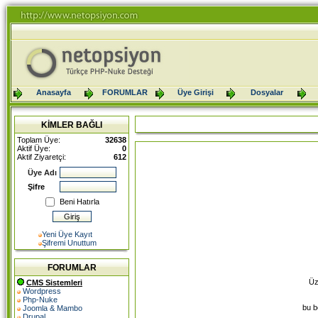
Anasayfa
FORUMLAR
Üye Girişi
Dosyalar
KİMLER BAĞLI
Toplam Üye:
32638
Aktif Üye:
0
Aktif Ziyaretçi:
612
Üye Adı
Şifre
Beni Hatırla
Yeni Üye Kayıt
Şifremi Unuttum
FORUMLAR
Üz
CMS Sistemleri
Wordpress
Php-Nuke
bu b
Joomla & Mambo
Drupal