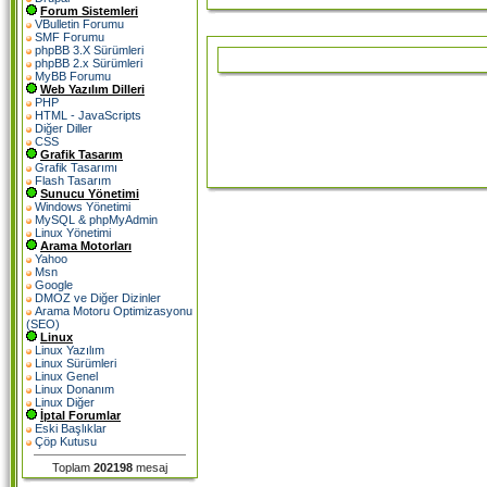
Forum Sistemleri
VBulletin Forumu
SMF Forumu
phpBB 3.X Sürümleri
phpBB 2.x Sürümleri
MyBB Forumu
Web Yazılım Dilleri
PHP
HTML - JavaScripts
Diğer Diller
CSS
Grafik Tasarım
Grafik Tasarımı
Flash Tasarım
Sunucu Yönetimi
Windows Yönetimi
MySQL & phpMyAdmin
Linux Yönetimi
Arama Motorları
Yahoo
Msn
Google
DMOZ ve Diğer Dizinler
Arama Motoru Optimizasyonu
(SEO)
Linux
Linux Yazılım
Linux Sürümleri
Linux Genel
Linux Donanım
Linux Diğer
İptal Forumlar
Eski Başlıklar
Çöp Kutusu
Toplam
202198
mesaj