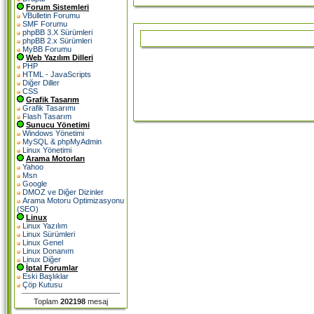
Forum Sistemleri
VBulletin Forumu
SMF Forumu
phpBB 3.X Sürümleri
phpBB 2.x Sürümleri
MyBB Forumu
Web Yazılım Dilleri
PHP
HTML - JavaScripts
Diğer Diller
CSS
Grafik Tasarım
Grafik Tasarımı
Flash Tasarım
Sunucu Yönetimi
Windows Yönetimi
MySQL & phpMyAdmin
Linux Yönetimi
Arama Motorları
Yahoo
Msn
Google
DMOZ ve Diğer Dizinler
Arama Motoru Optimizasyonu
(SEO)
Linux
Linux Yazılım
Linux Sürümleri
Linux Genel
Linux Donanım
Linux Diğer
İptal Forumlar
Eski Başlıklar
Çöp Kutusu
Toplam
202198
mesaj