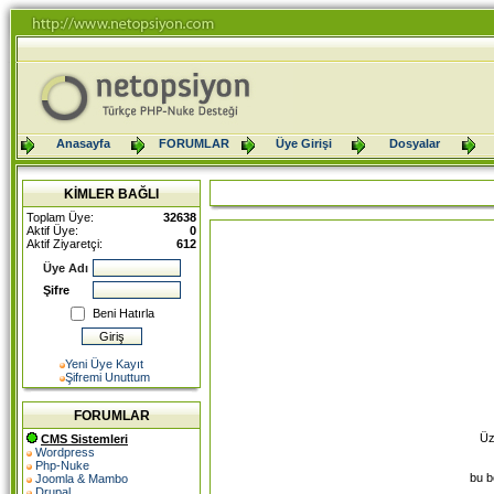
Anasayfa
FORUMLAR
Üye Girişi
Dosyalar
KİMLER BAĞLI
Toplam Üye:
32638
Aktif Üye:
0
Aktif Ziyaretçi:
612
Üye Adı
Şifre
Beni Hatırla
Yeni Üye Kayıt
Şifremi Unuttum
FORUMLAR
Üz
CMS Sistemleri
Wordpress
Php-Nuke
bu b
Joomla & Mambo
Drupal