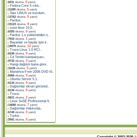
0
(
6011
okuma,
yanıt)
Fedora Core 5 cıktı
..
5
(
11289
okuma,
yanıt)
Slax LINUX ve kurulum
..
5
(
13762
okuma,
yanıt)
Pardus
..
8
(
15123
okuma,
yanıt)
suse linux 10,0
..
0
(
6355
okuma,
yanıt)
Pardus 1.o yüklenebilen s
..
1
(
7910
okuma,
yanıt)
Bayanlar ve baylar işte k
..
12
(
19979
okuma,
yanıt)
Truva Linux 1.0 RC!
..
0
(
6246
okuma,
yanıt)
Cd Temini kampanyası
..
3
(
9732
okuma,
yanıt)
Hangi dağıtım bana göre
..
5
(
11126
okuma,
yanıt)
Mandriva-Free-2006 DVD IS
..
0
(
6066
okuma,
yanıt)
Ubuntu Server 5.1
..
0
(
6134
okuma,
yanıt)
Dağıtımlar ekran görüntül
..
0
(
6136
okuma,
yanıt)
Truva
..
2
(
9621
okuma,
yanıt)
Linux SuSE Professional 9
..
7
(
14680
okuma,
yanıt)
Dağıtımlar Hakkında
..
0
(
6740
okuma,
yanıt)
Turkix
..
0
(
5941
okuma,
yanıt)
Copyright © 2002-2026
A