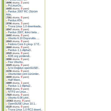
2
(
8496
okuma,
yanıt)
PcLinuxOs
..
0
(
6455
okuma,
yanıt)
Pardus 2007 RC (Sürüm
Ada
..
0
(
7261
okuma,
yanıt)
Pardus ATA
..
3
(
9706
okuma,
yanıt)
Truva Linux 1.0 downloada
..
0
(
6547
okuma,
yanıt)
Pardus 2007, ikinci beta
..
0
(
6402
okuma,
yanıt)
Ubuntu 6.10 Duyuruldu...
..
0
(
6943
okuma,
yanıt)
Fedora Core 6 çıkışı 17 E
..
0
(
6660
okuma,
yanıt)
Pardus-1.1-Alpha3
..
0
(
6520
okuma,
yanıt)
KDE.org yenilendi
..
0
(
6066
okuma,
yanıt)
Flux Ubuntu
..
0
(
6329
okuma,
yanıt)
İyi ki Doğdun openSUSE!
..
0
(
6156
okuma,
yanıt)
Ubuntu'dan yeni sürümler
..
0
(
6600
okuma,
yanıt)
Half Ware
..
1
(
6889
okuma,
yanıt)
Pardus 1.1-Alpha2
..
0
(
5514
okuma,
yanıt)
NTFS ve Linux.
..
0
(
7820
okuma,
yanıt)
Ubuntu 6.06 çıktı
..
9
(
15363
okuma,
yanıt)
OpenSUSE Linux 10.1
..
0
(
6120
okuma,
yanıt)
Truva Linux 1.0 RC2 downl
..