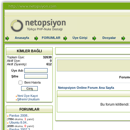
Anasayfa
FORUMLAR
Üye Girişi
Dosyalar
KİMLER BAĞLI
Toplam Üye:
32638
Aktif Üye:
0
Aktif Ziyaretçi:
612
Üye Adı
Şifre
Forumd
Beni Hatırla
Netopsiyon Online Forum Ana Sayfa
Yeni Üye Kayıt
Şifremi Unuttum
Bu forum kilitlend
FORUMLAR
Pardus 2008
..
1
(
7994
okuma,
yanıt)
Ubuntu 8.04
..
0
(
6599
okuma,
yanıt)
Pardus 2007.3
..