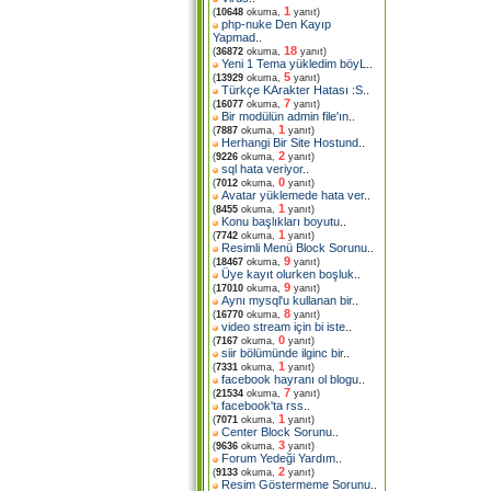
1
(
10648
okuma,
yanıt)
php-nuke Den Kayıp
Yapmad
..
18
(
36872
okuma,
yanıt)
Yeni 1 Tema yükledim böyL
..
5
(
13929
okuma,
yanıt)
Türkçe KArakter Hatası :S
..
7
(
16077
okuma,
yanıt)
Bir modülün admin file'ın
..
1
(
7887
okuma,
yanıt)
Herhangi Bir Site Hostund
..
2
(
9226
okuma,
yanıt)
sql hata veriyor
..
0
(
7012
okuma,
yanıt)
Avatar yüklemede hata ver
..
1
(
8455
okuma,
yanıt)
Konu başlıkları boyutu
..
1
(
7742
okuma,
yanıt)
Resimli Menü Block Sorunu
..
9
(
18467
okuma,
yanıt)
Üye kayıt olurken boşluk
..
9
(
17010
okuma,
yanıt)
Aynı mysql'u kullanan bir
..
8
(
16770
okuma,
yanıt)
video stream için bi iste
..
0
(
7167
okuma,
yanıt)
siir bölümünde ilginc bir
..
1
(
7331
okuma,
yanıt)
facebook hayranı ol blogu
..
7
(
21534
okuma,
yanıt)
facebook'ta rss
..
1
(
7071
okuma,
yanıt)
Center Block Sorunu
..
3
(
9636
okuma,
yanıt)
Forum Yedeği Yardım
..
2
(
9133
okuma,
yanıt)
Resim Göstermeme Sorunu
..