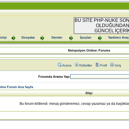
BU SİTE PHP-NUKE SON
OLDUĞUNDAN 
GÜNCEL İÇERİ
irişi
Dosyalar
Dersler
İpuçları
Yardımcı Araç
Netopsiyon Online: Forums
Arama
Rütbeliler
Profil
Giriş
Forumda Arama Yap:
line Forum Ana Sayfa
Bilgi
Bu forum kilitlendi: mesaj gönderemez, cevap yazamaz ya da başlıklar