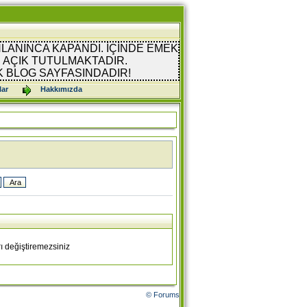
LANINCA KAPANDI. İÇİNDE EMEK
AÇIK TUTULMAKTADIR.
K BLOG SAYFASINDADIR!
lar
Hakkımızda
ı değiştiremezsiniz
© Forums