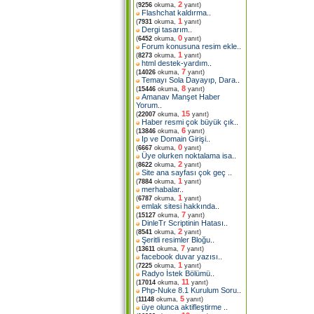
2
(
9256
okuma,
yanıt)
Flashchat kaldırma
..
1
(
7931
okuma,
yanıt)
Dergi tasarım
..
0
(
6452
okuma,
yanıt)
Forum konusuna resim ekle
..
1
(
8273
okuma,
yanıt)
html destek-yardım
..
7
(
14026
okuma,
yanıt)
Temayı Sola Dayayıp, Dara
..
8
(
15446
okuma,
yanıt)
Amanav Manşet Haber
Yorum
..
15
(
22007
okuma,
yanıt)
Haber resmi çok büyük çık
..
6
(
13846
okuma,
yanıt)
Ip ve Domain Girişi
..
0
(
6667
okuma,
yanıt)
Üye olurken noktalama isa
..
2
(
8622
okuma,
yanıt)
Site ana sayfası çok geç
..
1
(
7884
okuma,
yanıt)
merhabalar
..
1
(
6787
okuma,
yanıt)
emlak sitesi hakkında
..
7
(
15127
okuma,
yanıt)
DinleTr Scriptinin Hatası
..
2
(
8541
okuma,
yanıt)
Şeritli resimler Bloğu
..
7
(
13611
okuma,
yanıt)
facebook duvar yazısı
..
1
(
7225
okuma,
yanıt)
Radyo İstek Bölümü
..
11
(
17014
okuma,
yanıt)
Php-Nuke 8.1 Kurulum Soru
..
5
(
11148
okuma,
yanıt)
üye olunca aktifleştirme
..