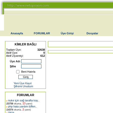
Anasayfa
FORUMLAR
Üye Girişi
Dosyalar
KİMLER BAĞLI
Toplam Üye:
32638
Aktif Üye:
0
Aktif Ziyaretçi:
612
Üye Adı
Şifre
Beni Hatırla
Yeni Üye Kayıt
Şifremi Unuttum
FORUMLAR
nuke için sağ tarafta kay
..
13
(
33758
okuma,
yanıt)
php hata yardım lüffen
..
2
(
14374
okuma,
yanıt)
Virüs
..