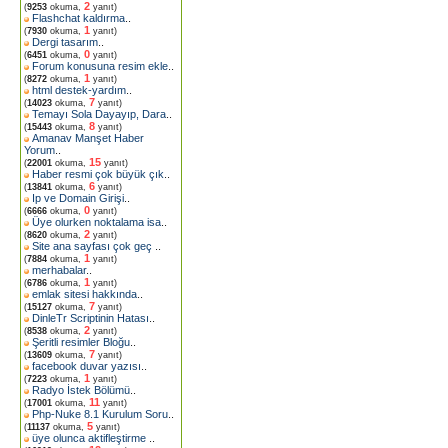
2
(
9253
okuma,
yanıt)
Flashchat kaldırma
..
1
(
7930
okuma,
yanıt)
Dergi tasarım
..
0
(
6451
okuma,
yanıt)
Forum konusuna resim ekle
..
1
(
8272
okuma,
yanıt)
html destek-yardım
..
7
(
14023
okuma,
yanıt)
Temayı Sola Dayayıp, Dara
..
8
(
15443
okuma,
yanıt)
Amanav Manşet Haber
Yorum
..
15
(
22001
okuma,
yanıt)
Haber resmi çok büyük çık
..
6
(
13841
okuma,
yanıt)
Ip ve Domain Girişi
..
0
(
6666
okuma,
yanıt)
Üye olurken noktalama isa
..
2
(
8620
okuma,
yanıt)
Site ana sayfası çok geç
..
1
(
7884
okuma,
yanıt)
merhabalar
..
1
(
6786
okuma,
yanıt)
emlak sitesi hakkında
..
7
(
15127
okuma,
yanıt)
DinleTr Scriptinin Hatası
..
2
(
8538
okuma,
yanıt)
Şeritli resimler Bloğu
..
7
(
13609
okuma,
yanıt)
facebook duvar yazısı
..
1
(
7223
okuma,
yanıt)
Radyo İstek Bölümü
..
11
(
17001
okuma,
yanıt)
Php-Nuke 8.1 Kurulum Soru
..
5
(
11137
okuma,
yanıt)
üye olunca aktifleştirme
..