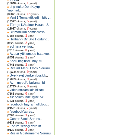
1
(
10648
okuma,
yanıt)
php-nuke Den Kayıp
Yapmad
..
18
(
36871
okuma,
yanıt)
Yeni 1 Tema yükledim böyL
..
5
(
13927
okuma,
yanıt)
Türkçe KArakter Hatası :S
..
7
(
16067
okuma,
yanıt)
Bir modülün admin file'ın
..
1
(
7887
okuma,
yanıt)
Herhangi Bir Site Hostund
..
2
(
9226
okuma,
yanıt)
sql hata veriyor
..
0
(
7010
okuma,
yanıt)
Avatar yüklemede hata ver
..
1
(
8453
okuma,
yanıt)
Konu başlıkları boyutu
..
1
(
7741
okuma,
yanıt)
Resimli Menü Block Sorunu
..
9
(
18460
okuma,
yanıt)
Üye kayıt olurken boşluk
..
9
(
17009
okuma,
yanıt)
Aynı mysql'u kullanan bir
..
8
(
16765
okuma,
yanıt)
video stream için bi iste
..
0
(
7166
okuma,
yanıt)
siir bölümünde ilginc bir
..
1
(
7331
okuma,
yanıt)
facebook hayranı ol blogu
..
7
(
21531
okuma,
yanıt)
facebook'ta rss
..
1
(
7069
okuma,
yanıt)
Center Block Sorunu
..
3
(
9633
okuma,
yanıt)
Forum Yedeği Yardım
..
2
(
9130
okuma,
yanıt)
Resim Göstermeme Sorunu
..