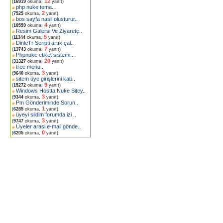
12
(
16919
okuma,
yanıt)
php nuke tema
..
2
(
7525
okuma,
yanıt)
bos sayfa nasil olusturur
..
4
(
10559
okuma,
yanıt)
Resim Galersi Ve Ziyaretç
..
5
(
11344
okuma,
yanıt)
DinleTr Scripti artık çal
..
7
(
13743
okuma,
yanıt)
Phpnuke etiket sistemi.
..
20
(
31327
okuma,
yanıt)
tree menu
..
3
(
9640
okuma,
yanıt)
sitem üye girişlerini kab
..
9
(
15272
okuma,
yanıt)
Windows Hostta Nuke Sitey
..
3
(
9344
okuma,
yanıt)
Pm Gönderiminde Sorun
..
1
(
6285
okuma,
yanıt)
üyeyi sildim forumda izi
..
3
(
9747
okuma,
yanıt)
Üyeler arasi e-mail gönde
..
0
(
6205
okuma,
yanıt)