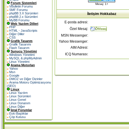
Forum Sistemleri
Mesaj: 1+
VBulletin Forumu
SMF Forumu
phpBB 3.X Sürümleri
İletişim Hokkabaz
phpBB 2.x Sürümleri
MyBB Forumu
E-posta adresi:
Web Yazılım Dilleri
PHP
Özel Mesaj:
HTML - JavaScripts
Diğer Diller
MSN Messenger:
CSS
Grafik Tasarım
Yahoo Messenger:
Grafik Tasarımı
AIM Adresi:
Flash Tasarım
Sunucu Yönetimi
ICQ Numarası:
Windows Yönetimi
MySQL & phpMyAdmin
Linux Yönetimi
Arama Motorları
Yahoo
Msn
Google
DMOZ ve Diğer Dizinler
Arama Motoru Optimizasyonu
(SEO)
Linux
Linux Yazılım
Linux Sürümleri
Linux Genel
Linux Donanım
Linux Diğer
İptal Forumlar
Eski Başlıklar
Çöp Kutusu