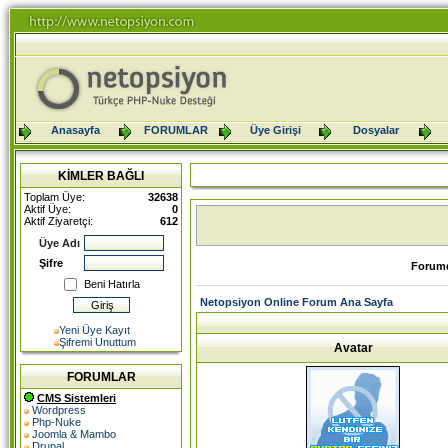
Anasayfa
FORUMLAR
Üye Girişi
Dosyalar
KİMLER BAĞLI
Toplam Üye:
32638
Aktif Üye:
0
Aktif Ziyaretçi:
612
Üye Adı
Şifre
Forumd
Beni Hatırla
Netopsiyon Online Forum Ana Sayfa
Yeni Üye Kayıt
Şifremi Unuttum
Avatar
FORUMLAR
CMS Sistemleri
Wordpress
Php-Nuke
Joomla & Mambo
Drupal