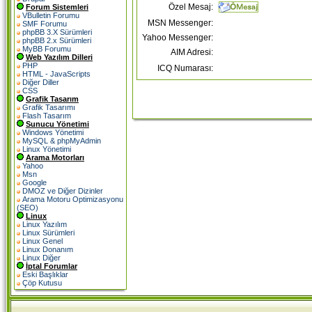
Özel Mesaj:
Forum Sistemleri
VBulletin Forumu
MSN Messenger:
SMF Forumu
phpBB 3.X Sürümleri
Yahoo Messenger:
phpBB 2.x Sürümleri
MyBB Forumu
AIM Adresi:
Web Yazılım Dilleri
PHP
ICQ Numarası:
HTML - JavaScripts
Diğer Diller
CSS
Grafik Tasarım
Grafik Tasarımı
Flash Tasarım
Sunucu Yönetimi
Windows Yönetimi
MySQL & phpMyAdmin
Linux Yönetimi
Arama Motorları
Yahoo
Msn
Google
DMOZ ve Diğer Dizinler
Arama Motoru Optimizasyonu
(SEO)
Linux
Linux Yazılım
Linux Sürümleri
Linux Genel
Linux Donanım
Linux Diğer
İptal Forumlar
Eski Başlıklar
Çöp Kutusu