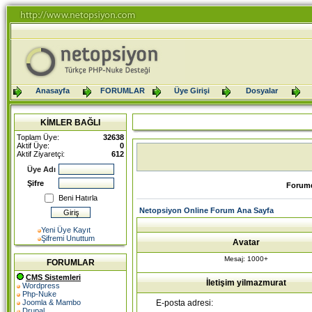
Anasayfa
FORUMLAR
Üye Girişi
Dosyalar
KİMLER BAĞLI
Toplam Üye:
32638
Aktif Üye:
0
Aktif Ziyaretçi:
612
Üye Adı
Şifre
Forumd
Beni Hatırla
Netopsiyon Online Forum Ana Sayfa
Yeni Üye Kayıt
Şifremi Unuttum
Avatar
Mesaj: 1000+
FORUMLAR
CMS Sistemleri
İletişim yilmazmurat
Wordpress
Php-Nuke
E-posta adresi:
Joomla & Mambo
Drupal