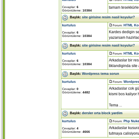
Cevaplar:
6
tamam tesekkürle
Görüntüleme:
10384
Başlık:
site girisine resim nasil koyulur?
kurtulus
HTML Kod
Forum:
Kardes dedigin sek
Cevaplar:
6
Görüntüleme:
10384
yazarsam hazirlad
Başlık:
site girisine resim nasil koyulur?
kurtulus
HTML Kod
Forum:
Arkadaslar bir re
Cevaplar:
6
Görüntüleme:
10384
tiklandiginda site
Başlık:
Wordpress tema sorun
kurtulus
Wordpres
Forum:
Arkadaslar cok gü
Cevaplar:
0
Görüntüleme:
4482
kismi bos kaliyo
Tema ...
Başlık:
dersler orta block yardim
kurtulus
Php Nuke
Forum:
Arkadaslar kusur
Cevaplar:
4
Görüntüleme:
4666
tutmaya calisiyor