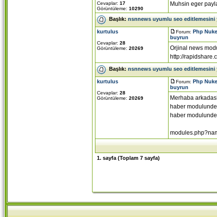
Cevaplar:
17
Muhsin eger payla
Görüntüleme:
10290
Başlık:
nsnnews uyumlu seo editlemesini
kurtulus
Php Nuke
Forum:
buyrun
Cevaplar:
28
Orjinal news modu
Görüntüleme:
20269
http://rapidshar
Başlık:
nsnnews uyumlu seo editlemesini
kurtulus
Php Nuke
Forum:
buyrun
Cevaplar:
28
Merhaba arkadasl
Görüntüleme:
20269
haber modulunde
haber modulundek
modules.php?name
1
. sayfa (Toplam
7
sayfa)