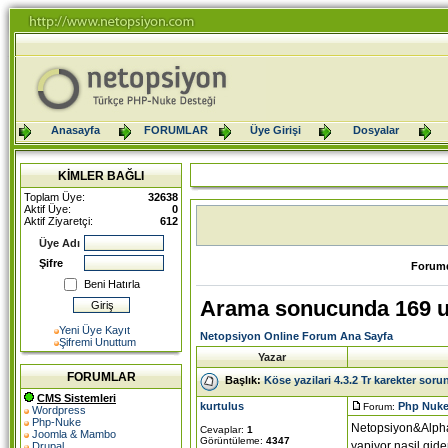
Anasayfa
FORUMLAR
Üye Girişi
Dosyalar
KİMLER BAĞLI
Toplam Üye:
32638
Aktif Üye:
0
Aktif Ziyaretçi:
612
Üye Adı
Şifre
Forumd
Beni Hatırla
Arama sonucunda 169 u
Yeni Üye Kayıt
Netopsiyon Online Forum Ana Sayfa
Şifremi Unuttum
Yazar
FORUMLAR
Başlık:
Köse yazilari 4.3.2 Tr karekter soru
CMS Sistemleri
kurtulus
Php Nuke
Forum:
Wordpress
Php-Nuke
Netopsiyon&Alpha`
Cevaplar:
1
Joomla & Mambo
Görüntüleme:
4347
yapiyor nasil gide
Drupal