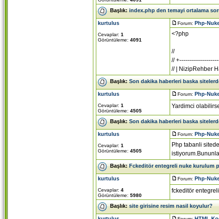
Başlık:
index.php den temayi ortalama so
kurtulus
Php-Nuk
Forum:
<?php
Cevaplar:
1
Görüntüleme:
4091
//
// +--------------------
// | NizipRehber H
Başlık:
Son dakika haberleri baska siteler
kurtulus
Php-Nuk
Forum:
Cevaplar:
1
Yardimci olabilirs
Görüntüleme:
4505
Başlık:
Son dakika haberleri baska siteler
kurtulus
Php-Nuk
Forum:
Php tabanli sited
Cevaplar:
1
Görüntüleme:
4505
istiyorum.Bununla 
Başlık:
Fckeditör entegreli nuke kurulum p
kurtulus
Php-Nuk
Forum:
Cevaplar:
4
fckeditör entegrel
Görüntüleme:
5980
Başlık:
site girisine resim nasil koyulur?
kurtulus
HTML Kod
Forum: