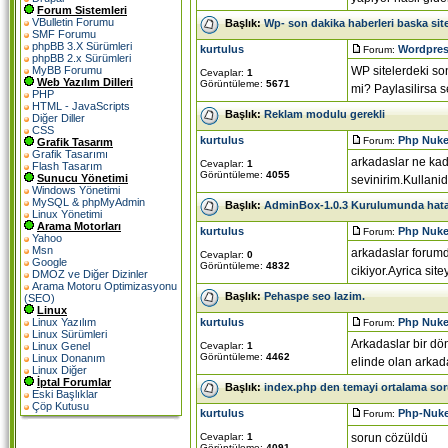
Forum Sistemleri
VBulletin Forumu
Başlık:
Wp- son dakika haberleri baska sit
SMF Forumu
phpBB 3.X Sürümleri
kurtulus
Wordpress
Forum:
phpBB 2.x Sürümleri
WP sitelerdeki son
MyBB Forumu
Cevaplar:
1
Web Yazılım Dilleri
Görüntüleme:
5671
mi? Paylasilirsa s
PHP
HTML - JavaScripts
Başlık:
Reklam modulu gerekli
Diğer Diller
CSS
kurtulus
Php Nuke
Forum:
Grafik Tasarım
Grafik Tasarımı
arkadaslar ne kad
Cevaplar:
1
Flash Tasarım
Görüntüleme:
4055
Sunucu Yönetimi
sevinirim.Kullani
Windows Yönetimi
MySQL & phpMyAdmin
Başlık:
AdminBox-1.0.3 Kurulumunda hat
Linux Yönetimi
Arama Motorları
kurtulus
Php Nuke
Forum:
Yahoo
Msn
arkadaslar forumd
Cevaplar:
0
Google
Görüntüleme:
4832
cikiyor.Ayrica sit
DMOZ ve Diğer Dizinler
Arama Motoru Optimizasyonu
Başlık:
Pehaspe seo lazim.
(SEO)
Linux
kurtulus
Php Nuke
Linux Yazılım
Forum:
Linux Sürümleri
Arkadaslar bir d
Cevaplar:
1
Linux Genel
Görüntüleme:
4462
Linux Donanım
elinde olan arkada
Linux Diğer
İptal Forumlar
Başlık:
index.php den temayi ortalama so
Eski Başlıklar
Çöp Kutusu
kurtulus
Php-Nuk
Forum:
Cevaplar:
1
sorun cözüldü
Görüntüleme:
4091