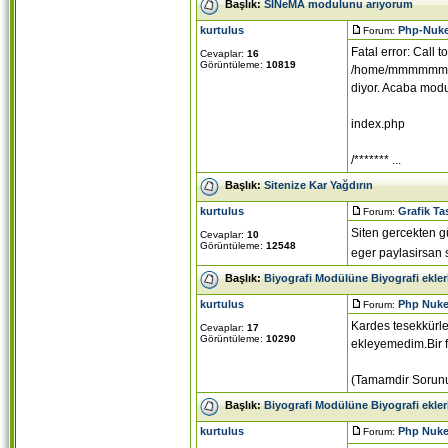
Başlık:
SİNeMA modulunu arıyorum
kurtulus
Php-Nuk
Forum:
Fatal error: Call
Cevaplar:
16
Görüntüleme:
10819
/home/mmmmmm/pu
diyor. Acaba mod
index.php
/******* ...
Başlık:
Sitenize Kar Yağdırın
kurtulus
Grafik Ta
Forum:
Siten gercekten g
Cevaplar:
10
Görüntüleme:
12548
eger paylasirsan
Başlık:
Biyografi Modülüne Biyografi ekler
kurtulus
Php Nuke
Forum:
Kardes tesekkürle
Cevaplar:
17
Görüntüleme:
10290
ekleyemedim.Bir f
(Tamamdir Sorun
Başlık:
Biyografi Modülüne Biyografi ekler
kurtulus
Php Nuke
Forum: