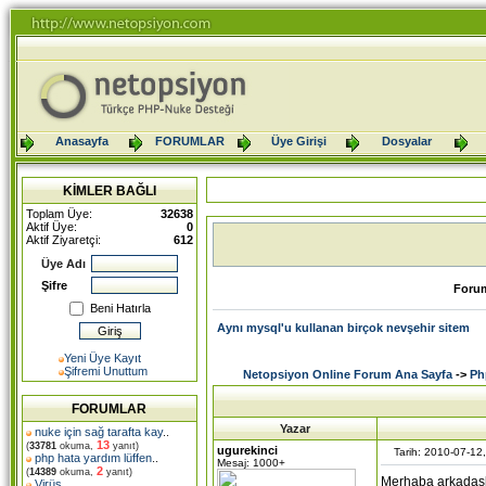
Anasayfa
FORUMLAR
Üye Girişi
Dosyalar
KİMLER BAĞLI
Toplam Üye:
32638
Aktif Üye:
0
Aktif Ziyaretçi:
612
Üye Adı
Şifre
Foru
Beni Hatırla
Aynı mysql'u kullanan birçok nevşehir sitem
Yeni Üye Kayıt
Şifremi Unuttum
Netopsiyon Online Forum Ana Sayfa
->
Ph
FORUMLAR
Yazar
nuke için sağ tarafta kay
..
13
(
33781
okuma,
yanıt)
ugurekinci
Tarih: 2010-07-12
php hata yardım lüffen
..
Mesaj: 1000+
2
(
14389
okuma,
yanıt)
Merhaba arkadaşlar
Virüs
..