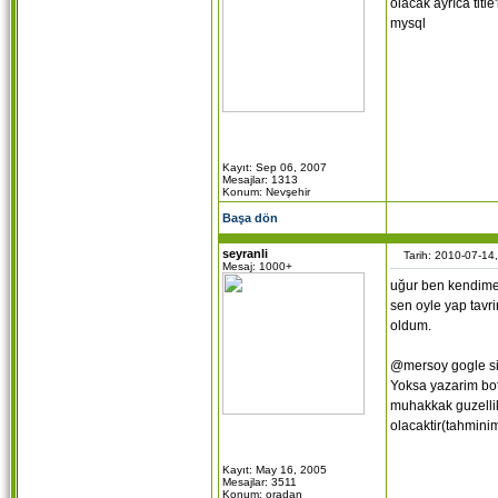
olacak ayrıca titl
mysql
Kayıt: Sep 06, 2007
Mesajlar: 1313
Konum: Nevşehir
Başa dön
seyranli
Tarih: 2010-07-14
Mesaj: 1000+
uğur ben kendime 
sen oyle yap tavr
oldum.
@mersoy gogle site
Yoksa yazarim bot
muhakkak guzellik
olacaktir(tahmini
Kayıt: May 16, 2005
Mesajlar: 3511
Konum: oradan