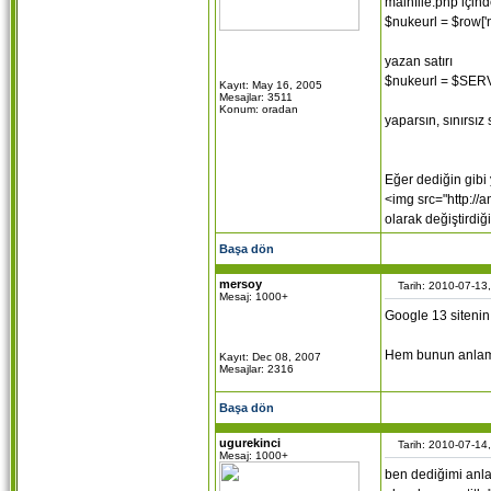
mainfile.php için
$nukeurl = $row['n
yazan satırı
$nukeurl = $SER
Kayıt: May 16, 2005
Mesajlar: 3511
Konum: oradan
yaparsın, sınırsız
Eğer dediğin gibi
<img src="http://a
olarak değiştirdi
Başa dön
mersoy
Tarih: 2010-07-13
Mesaj: 1000+
Google 13 sitenin 
Hem bunun anlamı
Kayıt: Dec 08, 2007
Mesajlar: 2316
Başa dön
ugurekinci
Tarih: 2010-07-14
Mesaj: 1000+
ben dediğimi anla