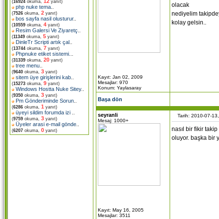
12
(
16924
okuma,
yanıt)
olacak
php nuke tema
..
2
nediyelim takipdey
(
7526
okuma,
yanıt)
bos sayfa nasil olusturur
..
kolay gelsin..
4
(
10559
okuma,
yanıt)
Resim Galersi Ve Ziyaretç
..
5
(
11349
okuma,
yanıt)
DinleTr Scripti artık çal
..
7
(
13744
okuma,
yanıt)
Phpnuke etiket sistemi.
..
20
(
31339
okuma,
yanıt)
tree menu
..
3
(
9640
okuma,
yanıt)
Kayıt: Jan 02, 2009
sitem üye girişlerini kab
..
Mesajlar: 970
9
(
15273
okuma,
yanıt)
Konum: Yaylasaray
Windows Hostta Nuke Sitey
..
3
(
9350
okuma,
yanıt)
Başa dön
Pm Gönderiminde Sorun
..
1
(
6286
okuma,
yanıt)
üyeyi sildim forumda izi
..
seyranli
Tarih: 2010-07-13
3
(
9759
okuma,
yanıt)
Mesaj: 1000+
Üyeler arasi e-mail gönde
..
nasıl bir fikir ta
0
(
6207
okuma,
yanıt)
oluyor. başka bir 
Kayıt: May 16, 2005
Mesajlar: 3511