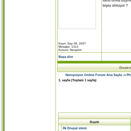
sand boxta düşme
bişey olmuyor ?
Kayıt: Sep 06, 2007
Mesajlar: 1313
Konum: Nevşehir
Başa dön
Önceki m
Netopsiyon Online Forum Ana Sayfa
->
Ph
1
. sayfa (Toplam
1
sayfa)
Başlık
İlk Drupal sitem