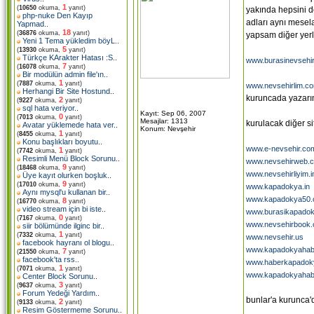
1
(
10650
okuma,
yanıt)
yakında hepsini d
php-nuke Den Kayıp
adları aynı mesel
Yapmad
..
18
(
36876
okuma,
yanıt)
yapsam diğer yer
Yeni 1 Tema yükledim böyL
..
5
(
13930
okuma,
yanıt)
Türkçe KArakter Hatası :S
..
www.burasinevsehi
7
(
16078
okuma,
yanıt)
Bir modülün admin file'ın
..
1
(
7887
okuma,
yanıt)
www.nevsehirlim.c
Herhangi Bir Site Hostund
..
kuruncada yazarım
2
(
9227
okuma,
yanıt)
sql hata veriyor
..
Kayıt: Sep 06, 2007
0
(
7013
okuma,
yanıt)
Mesajlar: 1313
kurulacak diğer sit
Avatar yüklemede hata ver
..
Konum: Nevşehir
1
(
8455
okuma,
yanıt)
Konu başlıkları boyutu
..
www.e-nevsehir.co
1
(
7742
okuma,
yanıt)
Resimli Menü Block Sorunu
..
www.nevsehirweb.
9
(
18468
okuma,
yanıt)
www.nevsehirliyim.i
Üye kayıt olurken boşluk
..
9
(
17010
okuma,
yanıt)
www.kapadokya.in
Aynı mysql'u kullanan bir
..
www.kapadokya50
8
(
16770
okuma,
yanıt)
video stream için bi iste
..
www.burasikapado
0
(
7167
okuma,
yanıt)
www.nevsehirbook
siir bölümünde ilginc bir
..
1
(
7332
okuma,
yanıt)
www.nevsehir.us
facebook hayranı ol blogu
..
www.kapadokyahabe
7
(
21550
okuma,
yanıt)
facebook'ta rss
..
www.haberkapadok
1
(
7071
okuma,
yanıt)
www.kapadokyahab
Center Block Sorunu
..
3
(
9637
okuma,
yanıt)
Forum Yedeği Yardım
..
bunlar'a kurunca'
2
(
9133
okuma,
yanıt)
Resim Göstermeme Sorunu
..