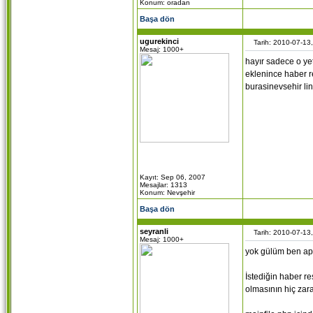
Konum: oradan
Başa dön
ugurekinci
Tarih: 2010-07-13
Mesaj: 1000+
hayır sadece o ye
eklenince haber r
burasinevsehir li
Kayıt: Sep 06, 2007
Mesajlar: 1313
Konum: Nevşehir
Başa dön
seyranli
Tarih: 2010-07-13
Mesaj: 1000+
yok gülüm ben ap
İstediğin haber r
olmasının hiç zara