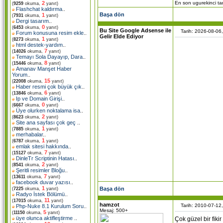
En son ugurekinci tar
2
(
9259
okuma,
yanıt)
Flashchat kaldırma
..
Başa dön
1
(
7931
okuma,
yanıt)
Dergi tasarım
..
0
(
6453
okuma,
yanıt)
Bu Site Google Adsense ile
Tarih: 2026-08-06
Forum konusuna resim ekle
..
Gelir Elde Ediyor
1
(
8273
okuma,
yanıt)
html destek-yardım
..
7
(
14026
okuma,
yanıt)
Temayı Sola Dayayıp, Dara
..
8
(
15446
okuma,
yanıt)
Amanav Manşet Haber
Yorum
..
15
(
22008
okuma,
yanıt)
Haber resmi çok büyük çık
..
6
(
13846
okuma,
yanıt)
Ip ve Domain Girişi
..
0
(
6667
okuma,
yanıt)
Üye olurken noktalama isa
..
2
(
8623
okuma,
yanıt)
Site ana sayfası çok geç
..
1
(
7885
okuma,
yanıt)
merhabalar
..
1
(
6787
okuma,
yanıt)
emlak sitesi hakkında
..
7
(
15127
okuma,
yanıt)
DinleTr Scriptinin Hatası
..
2
(
8541
okuma,
yanıt)
Şeritli resimler Bloğu
..
7
(
13611
okuma,
yanıt)
facebook duvar yazısı
..
1
Başa dön
(
7225
okuma,
yanıt)
Radyo İstek Bölümü
..
11
(
17015
okuma,
yanıt)
hamzot
Tarih: 2010-07-12
Php-Nuke 8.1 Kurulum Soru
..
Mesaj: 500+
5
(
11150
okuma,
yanıt)
üye olunca aktifleştirme
..
Çok güzel bir fiki