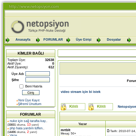
Anasayfa
FORUMLAR
Üye Girişi
Dosyalar
KİMLER BAĞLI
Toplam Üye:
32638
Aktif Üye:
0
Aktif Ziyaretçi:
612
Üye Adı
Şifre
Foru
Beni Hatırla
video stream için bi istek
Yeni Üye Kayıt
Şifremi Unuttum
Netopsiyon
FORUMLAR
nuke için sağ tarafta kay
..
Yazar
13
(
33831
okuma,
yanıt)
php hata yardım lüffen
..
mrtblt
Tarih: 2010-07-14
2
(
14406
okuma,
yanıt)
Mesaj: 50+
Virüs
..