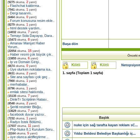
2
(
9275
okuma,
yanıt)
Flashchat kaldırma
..
1
(
7941
okuma,
yanıt)
Dergi tasarım
..
0
(
6464
okuma,
yanıt)
Forum konusuna resim ekle
..
1
(
8279
okuma,
yanıt)
html destek-yardım
..
7
(
14032
okuma,
yanıt)
Temayı Sola Dayayıp, Dara
..
8
(
15473
okuma,
yanıt)
Amanav Manşet Haber
Başa dön
Yorum
..
15
(
22054
okuma,
yanıt)
Haber resmi çok büyük çık
..
Önceki m
6
(
13855
okuma,
yanıt)
Ip ve Domain Girişi
..
Netopsiyon
0
(
6674
okuma,
yanıt)
Üye olurken noktalama isa
..
1
. sayfa (Toplam
1
sayfa)
2
(
8631
okuma,
yanıt)
Site ana sayfası çok geç
..
1
(
7900
okuma,
yanıt)
merhabalar
..
1
(
6796
okuma,
yanıt)
emlak sitesi hakkında
..
7
(
15135
okuma,
yanıt)
DinleTr Scriptinin Hatası
..
2
(
8548
okuma,
yanıt)
Şeritli resimler Bloğu
..
7
(
13629
okuma,
yanıt)
facebook duvar yazısı
..
Başlık
1
(
7232
okuma,
yanıt)
Radyo İstek Bölümü
..
nuke için sağ tarafta kayan reklam sC...
11
(
17037
okuma,
yanıt)
Php-Nuke 8.1 Kurulum Soru
..
5
Yıldız Beldesi Belediye Başkanlığı iç...
(
11164
okuma,
yanıt)
üye olunca aktifleştirme
..