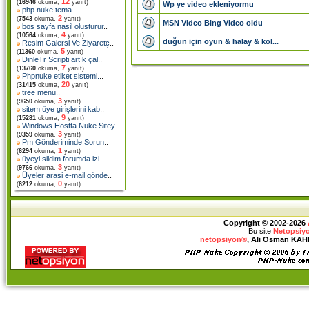
12
(
16946
okuma,
yanıt)
Wp ye video ekleniyormu
php nuke tema
..
2
(
7543
okuma,
yanıt)
MSN Video Bing Video oldu
bos sayfa nasil olusturur
..
4
(
10564
okuma,
yanıt)
düğün için oyun & halay & kol...
Resim Galersi Ve Ziyaretç
..
5
(
11360
okuma,
yanıt)
DinleTr Scripti artık çal
..
7
(
13760
okuma,
yanıt)
Phpnuke etiket sistemi.
..
20
(
31415
okuma,
yanıt)
tree menu
..
3
(
9650
okuma,
yanıt)
sitem üye girişlerini kab
..
9
(
15281
okuma,
yanıt)
Windows Hostta Nuke Sitey
..
3
(
9359
okuma,
yanıt)
Pm Gönderiminde Sorun
..
1
(
6294
okuma,
yanıt)
üyeyi sildim forumda izi
..
3
(
9766
okuma,
yanıt)
Üyeler arasi e-mail gönde
..
0
(
6212
okuma,
yanıt)
Copyright © 2002-2026
Bu site
Netopsiy
netopsiyon®
, Ali Osman KAHRA