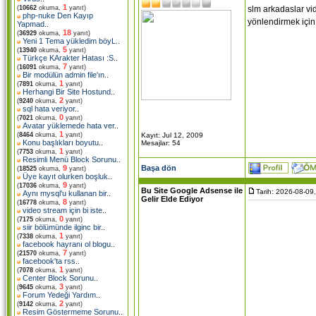
1
slm arkadaslar vid
(
10662
okuma,
yanıt)
php-nuke Den Kayıp
yönlendirmek için
Yapmad
..
18
(
36929
okuma,
yanıt)
Yeni 1 Tema yükledim böyL
..
5
(
13940
okuma,
yanıt)
Türkçe KArakter Hatası :S
..
7
(
16091
okuma,
yanıt)
Bir modülün admin file'ın
..
1
(
7891
okuma,
yanıt)
Herhangi Bir Site Hostund
..
2
(
9240
okuma,
yanıt)
sql hata veriyor
..
0
(
7021
okuma,
yanıt)
Avatar yüklemede hata ver
..
1
Kayıt: Jul 12, 2009
(
8464
okuma,
yanıt)
Konu başlıkları boyutu
..
Mesajlar: 54
1
(
7753
okuma,
yanıt)
Resimli Menü Block Sorunu
..
Başa dön
9
(
18525
okuma,
yanıt)
Üye kayıt olurken boşluk
..
9
(
17036
okuma,
yanıt)
Bu Site Google Adsense ile
Tarih: 2026-08-09
Aynı mysql'u kullanan bir
..
Gelir Elde Ediyor
8
(
16778
okuma,
yanıt)
video stream için bi iste
..
0
(
7175
okuma,
yanıt)
siir bölümünde ilginc bir
..
1
(
7338
okuma,
yanıt)
facebook hayranı ol blogu
..
7
(
21570
okuma,
yanıt)
facebook'ta rss
..
1
(
7078
okuma,
yanıt)
Center Block Sorunu
..
3
(
9645
okuma,
yanıt)
Forum Yedeği Yardım
..
2
(
9142
okuma,
yanıt)
Resim Göstermeme Sorunu
..