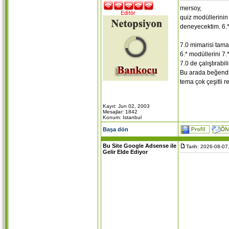
mersoy,
quiz modüllerinin
deneyecektim. 6.* 
7.0 mimarisi tama
6.* modüllerini 7.
7.0 de çalıştırabi
Bu arada beğendim
tema çok çeşitli re
Kayıt: Jun 02, 2003
Mesajlar: 1842
Konum: Istanbul
Başa dön
Bu Site Google Adsense ile
Tarih: 2026-08-07
Gelir Elde Ediyor