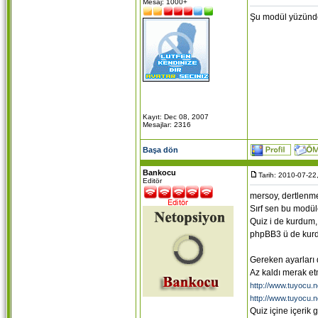
Mesaj: 1000+
Şu modül yüzünd
Kayıt: Dec 08, 2007
Mesajlar: 2316
Başa dön
Bankocu
Tarih: 2010-07-22
Editör
mersoy, dertlenm
Sırf sen bu modüle
Quiz i de kurdum,
phpBB3 ü de kur
Gereken ayarları
Az kaldı merak e
http://www.tuyocu.n
http://www.tuyocu.n
Quiz içine içerik 