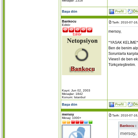
Mesajlar: 2316
Başa dön
Bankocu
Tarih: 2010-07-16
Editör
mersoy,
*YASAK KELİME** o
Ben de benim alper
Sorunlarla karşıl
Views'i de ben ek
Türkçeleştirelim.
Kayıt: Jun 02, 2003
Mesajlar: 1842
Konum: Istanbul
Başa dön
mersoy
Tarih: 2010-07-16
Mesaj: 1000+
Bankocu
:
mersoy,