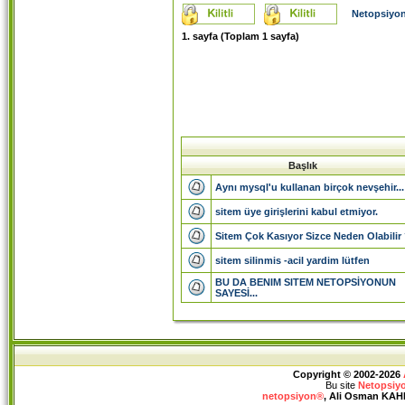
Netopsiyon
1
. sayfa (Toplam
1
sayfa)
Başlık
Aynı mysql'u kullanan birçok nevşehir...
sitem üye girişlerini kabul etmiyor.
Sitem Çok Kasıyor Sizce Neden Olabilir
sitem silinmis -acil yardim lütfen
BU DA BENIM SITEM NETOPSİYONUN
SAYESİ...
Copyright © 2002-2026
Bu site
Netopsiy
netopsiyon®
, Ali Osman KAHRA