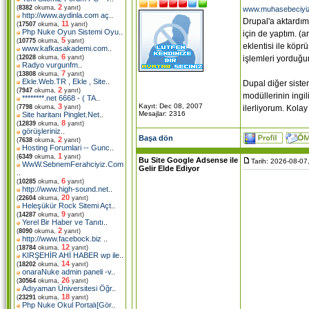
2
(
8382
okuma,
yanıt)
www.muhasebeciyi
http://www.aydinla.com aç
..
Drupal'a aktardım
11
(
17507
okuma,
yanıt)
Php Nuke Oyun Sistemi Oyu
..
için de yaptım. (
5
(
10775
okuma,
yanıt)
eklentisi ile köpr
www.kafkasakademi.com
..
6
işlemleri yorduğu
(
12028
okuma,
yanıt)
Radyo vurgunfm
..
7
(
13808
okuma,
yanıt)
Ekle.Web.TR , Ekle , Site
..
Dupal diğer siste
2
(
7947
okuma,
yanıt)
modüllerinin ingi
********.net 6668 - ( TA
..
Kayıt: Dec 08, 2007
3
ilerliyorum. Kolay
(
7798
okuma,
yanıt)
Mesajlar: 2316
Site haritanı Pinglet.Net
..
8
(
12839
okuma,
yanıt)
görüşleriniz
..
Başa dön
2
(
7638
okuma,
yanıt)
Hosting Forumlari -- Gunc
..
1
(
6349
okuma,
yanıt)
Bu Site Google Adsense ile
Tarih: 2026-08-07
WwW.SebnemFerahciyiz.Com
Gelir Elde Ediyor
..
6
(
10285
okuma,
yanıt)
http://www.high-sound.net
..
20
(
22604
okuma,
yanıt)
Heleşükür Rock Sitemi Açt
..
9
(
14287
okuma,
yanıt)
Yerel Bir Haber ve Tanıtı
..
2
(
8090
okuma,
yanıt)
http://www.facebock.biz
..
12
(
18784
okuma,
yanıt)
KIRŞEHİR AHİ HABER wp ile
..
14
(
18202
okuma,
yanıt)
onaraNuke admin paneli -v
..
26
(
30564
okuma,
yanıt)
Adıyaman Üniversitesi Öğr
..
18
(
23291
okuma,
yanıt)
Php Nuke Okul Portalı[Gör
..