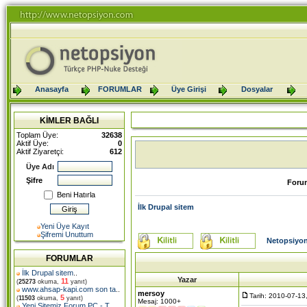
Anasayfa
FORUMLAR
Üye Girişi
Dosyalar
KİMLER BAĞLI
Toplam Üye:
32638
Aktif Üye:
0
Aktif Ziyaretçi:
612
Üye Adı
Şifre
Foru
Beni Hatırla
İlk Drupal sitem
Yeni Üye Kayıt
Şifremi Unuttum
Netopsiyon
FORUMLAR
İlk Drupal sitem
..
Yazar
11
(
25273
okuma,
yanıt)
www.ahsap-kapi.com son ta
..
mersoy
Tarih: 2010-07-13
5
(
11503
okuma,
yanıt)
Mesaj: 1000+
Yeni Sitemiz Forum PC - T
..