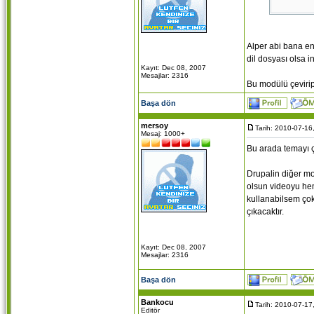
*YASAK K
Ben de be
Sorunlar
Alper abi bana e
CCK kend
dil dosyası olsa i
yapmadım
Kayıt: Dec 08, 2007
Mesajlar: 2316
Bu modülü çevirip 
Başa dön
mersoy
Tarih: 2010-07-16
Mesaj: 1000+
Bu arada temayı ç
Drupalin diğer mo
olsun videoyu hem
kullanabilsem çok
çıkacaktır.
Kayıt: Dec 08, 2007
Mesajlar: 2316
Başa dön
Bankocu
Tarih: 2010-07-17
Editör