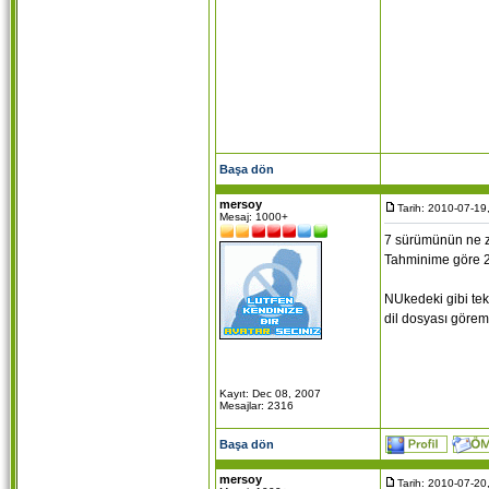
Başa dön
mersoy
Tarih: 2010-07-19
Mesaj: 1000+
7 sürümünün ne z
Tahminime göre 20
NUkedeki gibi tek 
dil dosyası göre
Kayıt: Dec 08, 2007
Mesajlar: 2316
Başa dön
mersoy
Tarih: 2010-07-20