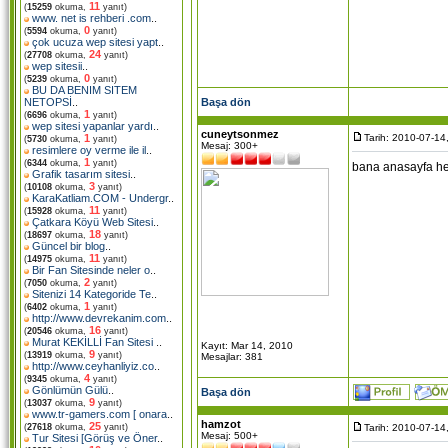
11
(
15259
okuma,
yanıt)
www. net is rehberi .com
..
0
(
5594
okuma,
yanıt)
çok ucuza wep sitesi yapt
..
24
(
27708
okuma,
yanıt)
wep sitesii
..
0
(
5239
okuma,
yanıt)
BU DA BENIM SITEM
Başa dön
NETOPSİ
..
1
(
6696
okuma,
yanıt)
wep sitesi yapanlar yardı
..
cuneytsonmez
Tarih: 2010-07-14
1
(
5730
okuma,
yanıt)
Mesaj: 300+
resimlere oy verme ile il
..
1
(
6344
okuma,
yanıt)
bana anasayfa hep 
Grafik tasarım sitesi
..
3
(
10108
okuma,
yanıt)
KaraKatliam.COM - Undergr
..
11
(
15928
okuma,
yanıt)
Çatkara Köyü Web Sitesi
..
18
(
18697
okuma,
yanıt)
Güncel bir blog
..
11
(
14975
okuma,
yanıt)
Bir Fan Sitesinde neler o
..
2
(
7050
okuma,
yanıt)
Sitenizi 14 Kategoride Te
..
1
(
6402
okuma,
yanıt)
http://www.devrekanim.com
..
16
(
20546
okuma,
yanıt)
Murat KEKİLLİ Fan Sitesi
..
Kayıt: Mar 14, 2010
9
(
13919
okuma,
yanıt)
Mesajlar: 381
http://www.ceyhanliyiz.co
..
4
(
9345
okuma,
yanıt)
Gönlümün Gülü
..
Başa dön
9
(
13037
okuma,
yanıt)
www.tr-gamers.com [ onara
..
hamzot
25
Tarih: 2010-07-14
(
27618
okuma,
yanıt)
Mesaj: 500+
Tur Sitesi [Görüş ve Öner
..