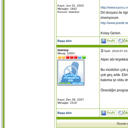
Kayıt: Jun 02, 2003
http://www.tuyocu.n
Mesajlar: 1842
Konum: Istanbul
Dil dosyası ile il
öneriyorum.
http://www.poedit.n
Kolay Gelsin.
Başa dön
mersoy
Tarih: 2010-07-22
Mesaj: 1000+
Alper abi teşekkü
Bu modülün çok g
çok geç artık. El
bakıma iyi oldu 
Önerdiğin progra
Kayıt: Dec 08, 2007
Mesajlar: 2316
Başa dön
Önceki m