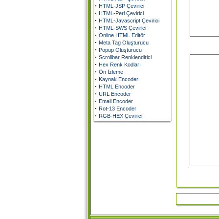
·
HTML-JSP Çevirici
·
HTML-Perl Çevirici
·
HTML-Javascript Çevirici
·
HTML-SWS Çevirici
·
Online HTML Editör
·
Meta Tag Oluşturucu
·
Popup Oluşturucu
·
Scrollbar Renklendirici
·
Hex Renk Kodları
·
Ön İzleme
·
Kaynak Encoder
·
HTML Encoder
·
URL Encoder
·
Email Encoder
·
Rot-13 Encoder
·
RGB-HEX Çevirici