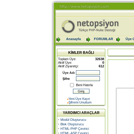
Anasayfa
FORUMLAR
Üye G
KİMLER BAĞLI
Toplam Üye:
32638
Aktif Üye:
0
Aktif Ziyaretçi:
612
Üye Adı
Şifre
Beni Hatırla
Yeni Üye Kayıt
Şifremi Unuttum
YARDIMCI ARAÇLAR
·
Modül Oluşturucu
·
Blok Oluşturucu
·
HTML-PHP Çevirici
·
HTML-ASP Çevirici