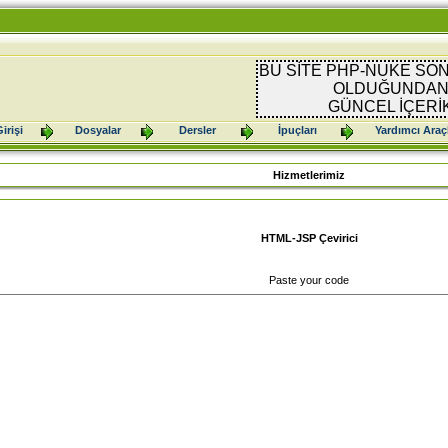
BU SİTE PHP-NUKE SON
OLDUĞUNDAN 
GÜNCEL İÇERİ
irişi
Dosyalar
Dersler
İpuçları
Yardımcı Araç
Hizmetlerimiz
HTML-JSP Çevirici
Paste your code