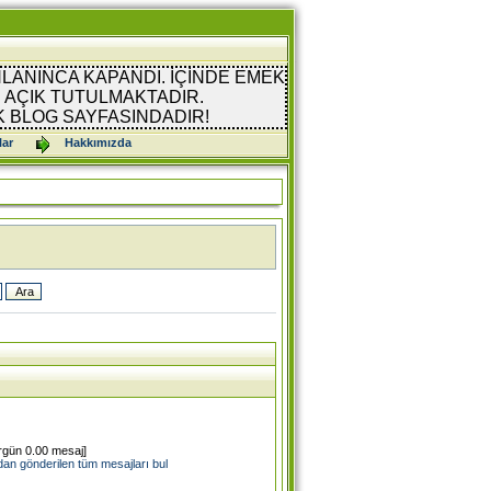
LANINCA KAPANDI. İÇİNDE EMEK
AÇIK TUTULMAKTADIR.
K BLOG SAYFASINDADIR!
lar
Hakkımızda
rgün 0.00 mesaj]
n gönderilen tüm mesajları bul