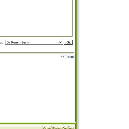
Yap:
© Forums