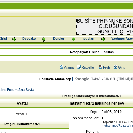
BU SİTE PHP-NUKE SON
OLDUĞUNDAN 
GÜNCEL İÇERİ
irişi
Dosyalar
Dersler
İpuçları
Yardımcı Araç
Netopsiyon Online: Forums
Arama
Rütbeliler
Profil
Giriş
Forumda Arama Yap:
line Forum Ana Sayfa
Profil görüntüleniyor :: muhammed71
Avatar
muhammed71 hakkında her şey
Kayıt:
Jul 05, 2010
Mesaj: 1+
Toplam mesajlar:
1
[Toplamın 0.00% / He
İletişim muhammed71
muhammed71 tarafında
Konum:
dresi: