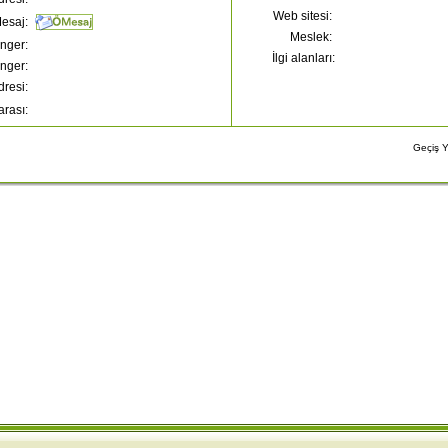
Web sitesi:
esaj:
Meslek:
nger:
İlgi alanları:
nger:
dresi:
rası:
Geçiş 