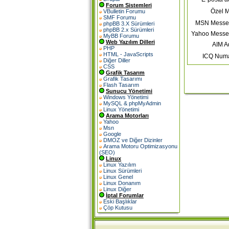
Forum Sistemleri
Özel M
VBulletin Forumu
SMF Forumu
MSN Messe
phpBB 3.X Sürümleri
phpBB 2.x Sürümleri
Yahoo Messe
MyBB Forumu
Web Yazılım Dilleri
AIM A
PHP
HTML - JavaScripts
ICQ Numa
Diğer Diller
CSS
Grafik Tasarım
Grafik Tasarımı
Flash Tasarım
Sunucu Yönetimi
Windows Yönetimi
MySQL & phpMyAdmin
Linux Yönetimi
Arama Motorları
Yahoo
Msn
Google
DMOZ ve Diğer Dizinler
Arama Motoru Optimizasyonu
(SEO)
Linux
Linux Yazılım
Linux Sürümleri
Linux Genel
Linux Donanım
Linux Diğer
İptal Forumlar
Eski Başlıklar
Çöp Kutusu