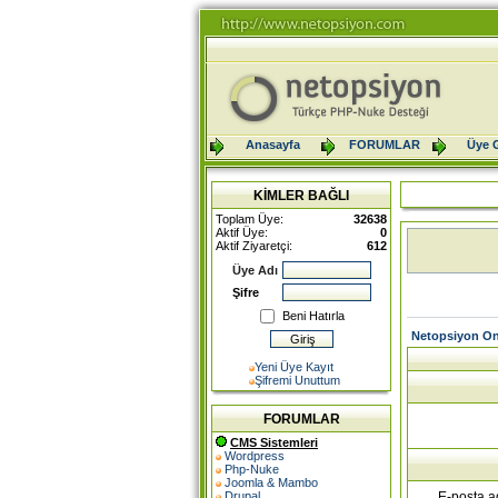
Anasayfa
FORUMLAR
Üye G
KİMLER BAĞLI
Toplam Üye:
32638
Aktif Üye:
0
Aktif Ziyaretçi:
612
Üye Adı
Şifre
Beni Hatırla
Netopsiyon On
Yeni Üye Kayıt
Şifremi Unuttum
FORUMLAR
CMS Sistemleri
Wordpress
Php-Nuke
Joomla & Mambo
E-posta a
Drupal