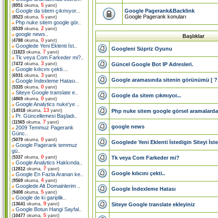
5
(
8951
okuma,
yanıt)
Google Pagerank&Backlink
Google da sitem çıkmıyor.
..
Google Pagerank konuları
5
(
8523
okuma,
yanıt)
Php nuke sitem google gör
..
2
(
6539
okuma,
yanıt)
google news
..
Başlıklar
0
(
4788
okuma,
yanıt)
Googlede Yeni Eklenti İst
..
Googleni Süpriz Oyunu
7
(
11823
okuma,
yanıt)
Tk veya Com Farkeder mi?
..
3
Güncel Google Bot IP Adresleri.
(
7472
okuma,
yanıt)
Google kılıcını çekti..
..
3
(
6931
okuma,
yanıt)
Google aramasında sitenin görünümü [ ?
Google İndexleme Hatası
..
0
(
5335
okuma,
yanıt)
Siteye Google translate e
..
Google da sitem çıkmıyor...
0
(
4869
okuma,
yanıt)
Google Analytics nuke'ye
..
13
Php nuke sitem google görsel aramalarda 
(
14918
okuma,
yanıt)
Pr. Güncellemesi Başladı
..
7
(
11565
okuma,
yanıt)
google news
2009 Temmuz Pagerank
Günc
..
0
(
5079
okuma,
yanıt)
Googlede Yeni Eklenti İstedigin Siteyi İst
Google Pagerank temmuz
gü
..
0
Tk veya Com Farkeder mi?
(
5337
okuma,
yanıt)
Google Analytics Hakkında
..
7
(
12812
okuma,
yanıt)
Google kılıcını çekti..
Google En Fazla Aranan ke
..
4
(
9569
okuma,
yanıt)
Googlede Alt Domainlerim
..
Google İndexleme Hatası
5
(
9408
okuma,
yanıt)
Google de ki gariplik
..
9
Siteye Google translate ekleyiniz
(
13641
okuma,
yanıt)
Google Botun Hangi Sayfal
..
5
(
10477
okuma,
yanıt)