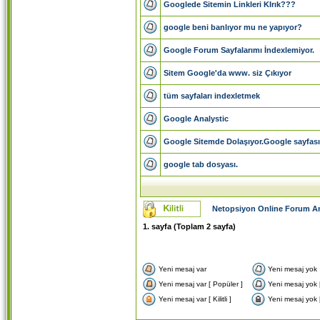
Googlede Sitemin Linkleri KIrık???
google beni banlıyor mu ne yapıyor?
Google Forum Sayfalarımı İndexlemiyor.
Sitem Google'da www. siz Çıkıyor
tüm sayfaları indexletmek
Google Analystic
Google Sitemde Dolaşıyor.Google sayfas
google tab dosyası.
Netopsiyon Online Forum A
1
. sayfa (Toplam
2
sayfa)
Yeni mesaj var
Yeni mesaj yok
Yeni mesaj var [ Popüler ]
Yeni mesaj yok 
Yeni mesaj var [ Kilitli ]
Yeni mesaj yok [ K