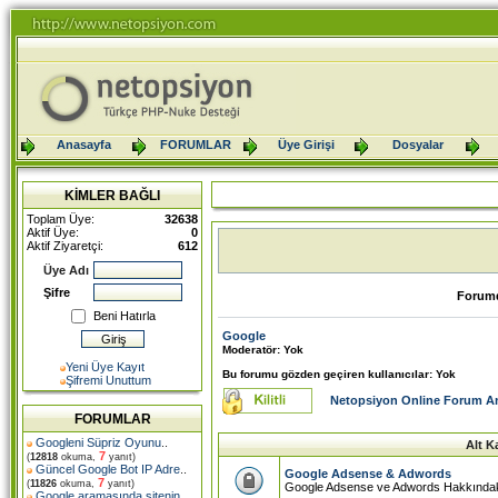
Anasayfa
FORUMLAR
Üye Girişi
Dosyalar
KİMLER BAĞLI
Toplam Üye:
32638
Aktif Üye:
0
Aktif Ziyaretçi:
612
Üye Adı
Şifre
Forumd
Beni Hatırla
Google
Moderatör: Yok
Yeni Üye Kayıt
Bu forumu gözden geçiren kullanıcılar: Yok
Şifremi Unuttum
Netopsiyon Online Forum A
FORUMLAR
Googleni Süpriz Oyunu
..
Alt K
7
(
12818
okuma,
yanıt)
Güncel Google Bot IP Adre
..
Google Adsense & Adwords
7
(
11826
okuma,
yanıt)
Google Adsense ve Adwords Hakkındaki 
Google aramasında sitenin
..