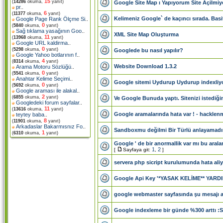
15
(
14286
okuma,
yanıt)
Google Site Map ı Yapıyorum Site Açilmi
pr
..
6
(
11377
okuma,
yanıt)
Kelimeniz Google` de kaçıncı sırada. Basit
Google Page Rank Ölçme Si
..
0
(
5840
okuma,
yanıt)
Sağ tıklama yasağının Goo
..
XML Site Map Oluşturma
11
(
13968
okuma,
yanıt)
Google URL kaldirma
..
0
(
5298
okuma,
yanıt)
Googlede bu nasıl yapılır?
Google Yahoo botlarının f
..
4
(
8314
okuma,
yanıt)
Website Download 1.3.2
Arama Motoru Sözlüğü
..
0
(
5541
okuma,
yanıt)
Anahtar Kelime Seçimi
..
Google sitemi Uydurup Uydurup indexliy
0
(
5692
okuma,
yanıt)
Google araması ile alakal
..
2
(
6855
okuma,
yanıt)
Ve Google Bunuda yaptı. Sitenizi istediğini
Googledeki forum sayfalar
..
11
(
13616
okuma,
yanıt)
Google aramalarında hata var ! - hacklenmi
teytey baba
..
8
(
11901
okuma,
yanıt)
Arkadaslar Bakarmısnız Fo
..
Sandboxmu değilmi Bir Türlü anlayamad
1
(
6310
okuma,
yanıt)
Google ' de bir anormallik var mı bu arala
1
2
[
Sayfaya git:
,
]
servera php sicript kurulumunda hata ali
Google Api Key '*YASAK KELİME** YARDI
google webmaster sayfasında şu mesajı 
Google indexleme bir günde %300 arttı :S