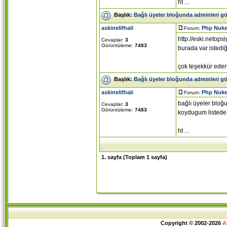
ht ...
Başlık:
Bağlı üyeler bloğunda adminleri g
askinelifhali
Php Nuke
Forum:
http://eski.neto
Cevaplar:
3
Görüntüleme:
7483
burada var istediğ
çok teşekkür ederi
Başlık:
Bağlı üyeler bloğunda adminleri g
askinelifhali
Php Nuke
Forum:
bağlı üyeler bloğ
Cevaplar:
3
Görüntüleme:
7483
koydugum listede 
ht ...
1
. sayfa (Toplam
1
sayfa)
Copyright © 2002-2026
A