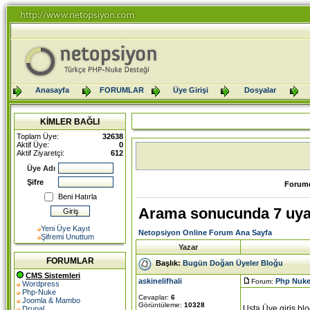
Anasayfa
FORUMLAR
Üye Girişi
Dosyalar
KİMLER BAĞLI
Toplam Üye:
32638
Aktif Üye:
0
Aktif Ziyaretçi:
612
Üye Adı
Şifre
Forumd
Beni Hatırla
Arama sonucunda 7 uya
Yeni Üye Kayıt
Netopsiyon Online Forum Ana Sayfa
Şifremi Unuttum
Yazar
FORUMLAR
Başlık:
Bugün Doğan Üyeler Bloğu
CMS Sistemleri
askinelifhali
Php Nuke
Forum:
Wordpress
Php-Nuke
Cevaplar:
6
Joomla & Mambo
Görüntüleme:
10328
Usta Üye giriş bl
Drupal