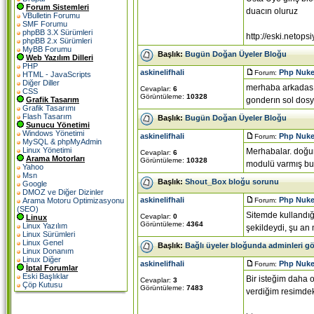
Forum Sistemleri
duacın oluruz
VBulletin Forumu
SMF Forumu
phpBB 3.X Sürümleri
http://eski.neto
phpBB 2.x Sürümleri
MyBB Forumu
Başlık:
Bugün Doğan Üyeler Bloğu
Web Yazılım Dilleri
PHP
askinelifhali
Php Nuke
Forum:
HTML - JavaScripts
Diğer Diller
merhaba arkadasım
Cevaplar:
6
CSS
Görüntüleme:
10328
gonderın sol dosya
Grafik Tasarım
Grafik Tasarımı
Flash Tasarım
Başlık:
Bugün Doğan Üyeler Bloğu
Sunucu Yönetimi
Windows Yönetimi
askinelifhali
Php Nuke
Forum:
MySQL & phpMyAdmin
Linux Yönetimi
Merhabalar. doğum
Cevaplar:
6
Arama Motorları
Görüntüleme:
10328
modulü varmış bun
Yahoo
Msn
Başlık:
Shout_Box bloğu sorunu
Google
DMOZ ve Diğer Dizinler
askinelifhali
Php Nuke
Forum:
Arama Motoru Optimizasyonu
(SEO)
Sitemde kullandığ
Cevaplar:
0
Linux
Görüntüleme:
4364
Linux Yazılım
şekildeydi, şu an 
Linux Sürümleri
Linux Genel
Başlık:
Bağlı üyeler bloğunda adminleri g
Linux Donanım
Linux Diğer
askinelifhali
Php Nuke
Forum:
İptal Forumlar
Eski Başlıklar
Bir isteğim daha 
Cevaplar:
3
Çöp Kutusu
Görüntüleme:
7483
verdiğim resimdeki