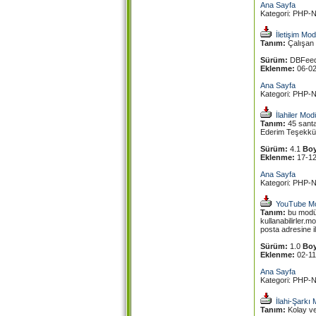
Ana Sayfa
Kategori: PHP-N
İletişim Mod
Tanım:
Çalışan d
Sürüm:
DBFee
Eklenme:
06-0
Ana Sayfa
Kategori: PHP-N
İlahiler Mod
Tanım:
45 santa
Ederim Teşekkü
Sürüm:
4.1
Boy
Eklenme:
17-1
Ana Sayfa
Kategori: PHP-N
YouTube Mo
Tanım:
bu modül,
kullanabilirler.
posta adresine ile
Sürüm:
1.0
Boy
Eklenme:
02-1
Ana Sayfa
Kategori: PHP-N
İlahi-Şarkı
Tanım:
Kolay ve 