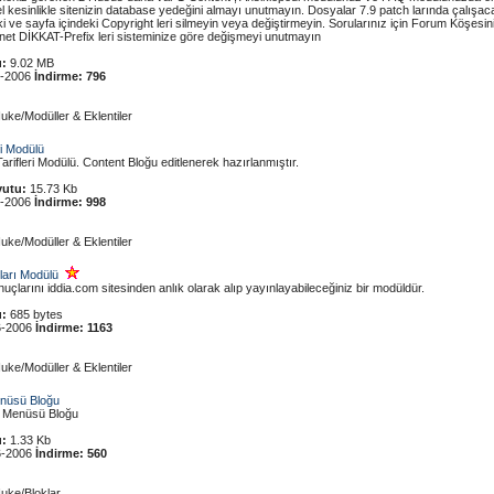
kesinlikle sitenizin database yedeğini almayı unutmayın. Dosyalar 7.9 patch larında çalışaca
ki ve sayfa içindeki Copyright leri silmeyin veya değiştirmeyin. Sorularınız için Forum Köşes
net DİKKAT-Prefix leri sisteminize göre değişmeyi unutmayın
:
9.02 MB
6-2006
İndirme:
796
uke/Modüller & Eklentiler
i Modülü
rifleri Modülü. Content Bloğu editlenerek hazırlanmıştır.
utu:
15.73 Kb
6-2006
İndirme:
998
uke/Modüller & Eklentiler
ları Modülü
uçlarını iddia.com sitesinden anlık olarak alıp yayınlayabileceğiniz bir modüldür.
:
685 bytes
6-2006
İndirme:
1163
uke/Modüller & Eklentiler
nüsü Bloğu
 Menüsü Bloğu
:
1.33 Kb
6-2006
İndirme:
560
uke/Bloklar