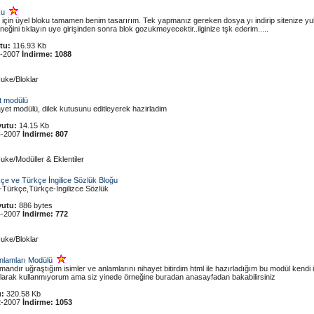
ku
n için üyel bloku tamamen benim tasarırım. Tek yapmanız gereken dosya yı indirip sitenize y
neğini tıklayın uye girişinden sonra blok gozukmeyecektir..ilginize tşk ederim.....
tu:
116.93 Kb
1-2007
İndirme:
1088
uke/Bloklar
t modülü
yet modülü, dilek kutusunu editleyerek hazirladim
utu:
14.15 Kb
4-2007
İndirme:
807
uke/Modüller & Eklentiler
kçe ve Türkçe İngilice Sözlük Bloğu
e-Türkçe,Türkçe-İngilizce Sözlük
utu:
886 bytes
4-2007
İndirme:
772
uke/Bloklar
Anlamları Modülü
andır uğraştığım isimler ve anlamlarını nihayet bitirdim html ile hazırladığım bu modül kendi 
larak kullanmıyorum ama siz yinede örneğine buradan anasayfadan bakabilirsiniz
:
320.58 Kb
2-2007
İndirme:
1053