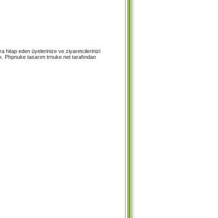
 hitap eden üyelerinize ve ziyaretcilerinizi
k. Phpnuke tasarım trnuke.net tarafından