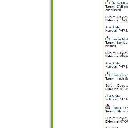
Üyelik Etki
Tanım:
CNB gibi 
edebilirsiniz.
Sürüm:
Boyutu
Eklenme:
15-0
Ana Sayfa
Kategori: PHP-N
İtiraflar Mo
Tanım:
Sitenizde
belirtiniz.
Sürüm:
Boyutu
Eklenme:
08-0
Ana Sayfa
Kategori: PHP-N
İnndir.com 
Tanım:
İnndir S
Sürüm:
Boyutu
Eklenme:
07-0
Ana Sayfa
Kategori: PHP-N
İnndir.com 
Tanım:
Sitenizd
Sürüm:
Boyutu
Eklenme:
07-0