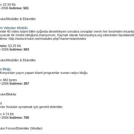
:
23.34 Kb
1-2006
İndirme:
501
uke/Modüller & Eklentiler
lim Videoları Modülü
ide 40 video islami bilim ışığında destekleyen sorulara cevaplar veren her kesimden insanlara
mıyacak bir modül olduğuna inanıyorum. Kaynak olarak harunyahya.org sitesinden faydalandı
zileme: http://www.trnuke.net/modules.php?name=islamivideo
utu:
53.25 Kb
9-2006
İndirme:
663
uke/Modüller & Eklentiler
o Bloğu
Konya'dan yayın yapan islami programlar sunan radyo bloğu.
:
482 bytes
9-2006
İndirme:
267
uke/Bloklar
od
da Youtube oynatmak için gerekli eklentiler.
:
4.74 Kb
9-2006
İndirme:
700
uke Forum/Eklentiler (Modlar)