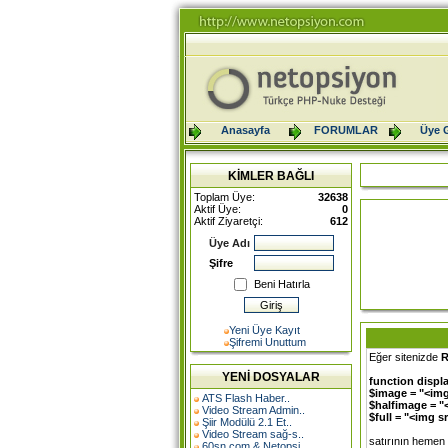
Anasayfa
FORUMLAR
Üye G
KİMLER BAĞLI
Toplam Üye:
32638
Aktif Üye:
0
Aktif Ziyaretçi:
612
Üye Adı
Şifre
Beni Hatırla
Yeni Üye Kayıt
Şifremi Unuttum
Eğer sitenizde
R
YENİ DOSYALAR
function displ
$image = "<img
ATS Flash Haber..
$halfimage = "<
Video Stream Admin..
$full = "<img s
Şiir Modülü 2.1 Et..
Video Stream sağ-s..
satırının hemen 
60sn.com & Netopsi..