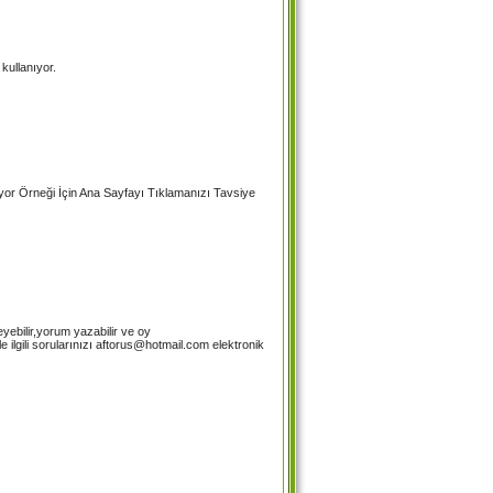
 kullanıyor.
yor Örneği İçin Ana Sayfayı Tıklamanızı Tavsiye
eyebilir,yorum yazabilir ve oy
e ilgili sorularınızı aftorus@hotmail.com elektronik