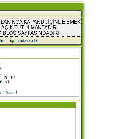
LANINCA KAPANDI. İÇİNDE EMEK
AÇIK TUTULMAKTADIR.
K BLOG SAYFASINDADIR!
lar
Hakkımızda
Q
|
R
|
S
]
9
|
0
]
ar
|
Yardım
]