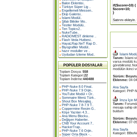
Balon Eklentisi..
if($score>10) {
Türkiye Süper Lig ..
$score=10;
Engellemeli Messen..
}
Ekip Galerisi..
İslami Modül..
Satırını ekleyin
Şifalı Bitkiler Mo..
Testler Modülü..
Ten Topics2..
NukeTube..
RADiOMEST dinleme ..
Flash Veda Hutbesi..
HayaLRap.NeT Rap D..
Biyografiler Modül..
hazır moduller ve ..
İslami Modü
Uydudan Izleme Mod..
Tanım:
İslami si
varsa modülü ku
POPÜLER DOSYALAR
görebilirsiniz.
modülün ikinci v
Toplam Dosya:
558
Toplam Kategori:
22
Sürüm:
Boyutu
Toplam İndirme:
440488
Eklenme:
04-0
PHP-Nuke 8.0 Final..
Ana Sayfa
PHP-Nuke 7.9 Orjin..
Kategori: PHP-N
YouTube Modül + Or..
Sommaire Menü Türk..
İmza İçin M
Shout Box Mesajlaş..
Tanım:
Forumda ü
PHP-Nuke 7.8-7.9 T..
mesaja sahip olm
Coppermine Resim G..
buldum
Köşe Yazıları 4.3...
Ana Menu Blocku..
Sürüm:
Boyutu
Değişen Haberler..
Eklenme:
07-0
CNB Your Account 7..
HackerTrap..
Ana Sayfa
PHP-Nuke 7.6 Orjin..
Kategori: BBtoN
Süper Orta Block -..