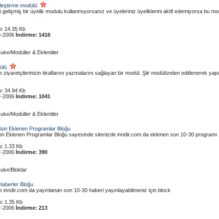
nleştirme modülü
gelişmiş bir üyelik modulu kullanmıyorsanız ve üyeleriniz üyeliklerini aktif edemiyorsa bu modu
:
14.35 Kb
8-2006
İndirme:
1416
uke/Modüller & Eklentiler
dülü
 ziyaretçilerinizin itiraflarını yazmalarını sağlayan bir modül. Şiir modülünden editlenerek yapı
:
34.94 Kb
7-2006
İndirme:
1041
uke/Modüller & Eklentiler
Son Eklenen Programlar Bloğu
on Eklenen Programlar Bloğu sayesinde sitenizde inndir.com da eklenen son 10-30 programı zi
:
1.33 Kb
7-2006
İndirme:
390
uke/Bloklar
Haberler Bloğu
e inndir.com da yayınlanan son 10-30 haberi yayınlayabilmeniz için block
:
1.35 Kb
7-2006
İndirme:
213