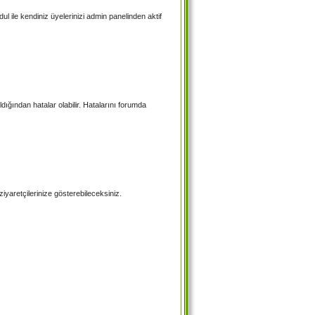
l ile kendiniz üyelerinizi admin panelinden aktif
ldığından hatalar olabilir. Hatalarını forumda
yaretçilerinize gösterebileceksiniz.