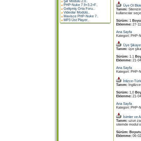
Şiir Modülü 2.0..
PHP-Nuke 7.9+3.2+F..
Üye Ol Blo
Gelişmiş Orta Foru..
Tanım:
Sitenizi
Videolar Modülü..
kullanıcılar seçe
Mavisce PHP-Nuke 7..
MP3 Üst Player..
Sürüm:
1
Boyu
Eklenme:
27-1
Ana Sayfa
Kategori: PHP-N
Üye Şikaye
Tanım:
üye şika
Sürüm:
1.1
Boy
Eklenme:
21-0
Ana Sayfa
Kategori: PHP-N
İnlizce-Tür
Tanım:
İngilizc
Sürüm:
1,0
Boy
Eklenme:
21-0
Ana Sayfa
Kategori: PHP-N
İsimler ve 
Tanım:
uzun zam
sitemde modul o
Sürüm:
Boyutu
Eklenme:
06-0