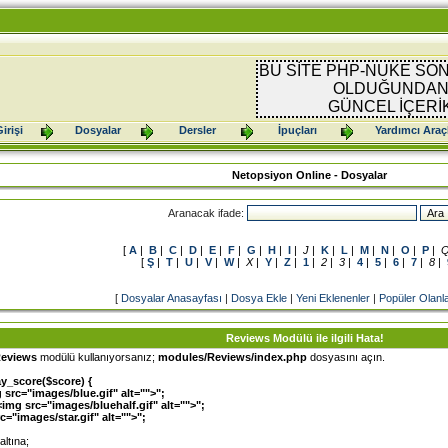
BU SİTE PHP-NUKE SON
OLDUĞUNDAN 
GÜNCEL İÇERİ
irişi
Dosyalar
Dersler
İpuçları
Yardımcı Araç
Netopsiyon Online - Dosyalar
Aranacak ifade:
[
A
|
B
|
C
|
D
|
E
|
F
|
G
|
H
|
I
|
J
|
K
|
L
|
M
|
N
|
O
|
P
|
[
Ş
|
T
|
U
|
V
|
W
|
X
|
Y
|
Z
|
1
|
2
|
3
|
4
|
5
|
6
|
7
|
8
|
[
Dosyalar Anasayfası
|
Dosya Ekle
|
Yeni Eklenenler
|
Popüler Olanl
Reviews Modülü ile ilgili Hata!
eviews
modülü kullanıyorsanız;
modules/Reviews/index.php
dosyasını açın.
ay_score($score) {
 src="images/blue.gif" alt="">";
img src="images/bluehalf.gif" alt="">";
rc="images/star.gif" alt="">";
altına;