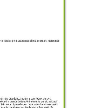
klentisi için kullanabileceğiniz grafikler. kullanmak
 görmüş olduğunuz bütün islami içerik buraya
da Yönetim menüsünden Aktif etmeniz gerekmektedir.
izin kontrol panelinden databasenize aktarmaktır.
miş database var ise bunlar silinecektir. 2-