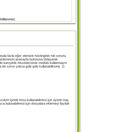
ilitlenmez.
yutuda fazla eğer sitenizin hostinginin mb sorunu
zlemesini anasayfa butonuna tıklayarak
de karışıklık hissederseniz modülü kullanmayın
r sorun yoksa güle güle kullanabilirsiniz :))
urulum içinde imza kullanabilmesi için üyenin kaç
yca bulunabilmesi için dosyalara eklemeyi faydalı