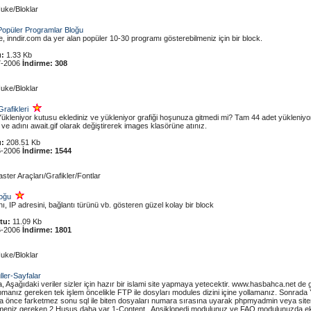
uke/Bloklar
Popüler Programlar Bloğu
e, inndir.com da yer alan popüler 10-30 programı gösterebilmeniz için bir block.
:
1.33 Kb
7-2006
İndirme:
308
uke/Bloklar
rafikleri
ükleniyor kutusu eklediniz ve yükleniyor grafiği hoşunuza gitmedi mi? Tam 44 adet yükleniyor e
n ve adını await.gif olarak değiştirerek images klasörüne atınız.
:
208.51 Kb
6-2006
İndirme:
1544
ter Araçları/Grafikler/Fontlar
loğu
, IP adresini, bağlantı türünü vb. gösteren güzel kolay bir block
tu:
11.09 Kb
6-2006
İndirme:
1801
uke/Bloklar
ller-Sayfalar
 Aşağıdaki veriler sizler için hazır bir islami site yapmaya yetecektir. www.hasbahca.net de
apmanız gereken tek işlem öncelikle FTP ile dosyları modules dizini içine yollamanız. Sonra
 önce farketmez sonu sql ile biten dosyaları numara sırasına uyarak phpmyadmin veya siten
tmeniz gereken 2 Husus daha var 1-Content , Ansiklopedi modulunuz ve FAQ modulunuzda eklen