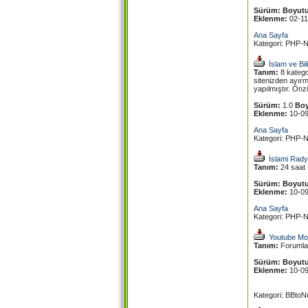
Sürüm:
Boyutu
Eklenme:
02-1
Ana Sayfa
Kategori: PHP-N
İslam ve Bi
Tanım:
8 kategor
sitenizden ayır
yapılmıştır. Ön
Sürüm:
1.0
Boy
Eklenme:
10-0
Ana Sayfa
Kategori: PHP-N
İslami Rady
Tanım:
24 saat 
Sürüm:
Boyutu
Eklenme:
10-0
Ana Sayfa
Kategori: PHP-N
Youtube M
Tanım:
Forumlar
Sürüm:
Boyutu
Eklenme:
10-0
Kategori: BBtoN