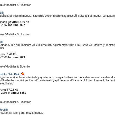
uke/Modüller & Eklentiler
ülü
eğişik bir iletişim modülü. Sitenizde üyelerin size ulaşabileceği kullanışlı bir modül. Veritabanı
dback
Boyutu:
8.50 Kb
2-2007
İndirme:
957
uke/Modüller & Eklentiler
ülü
cıdan 500 e Yakın Albüm Ve Yüzlerce ilahi sql istemiyor Kurulumu Basit ve Sitenize yük olmu
rler
utu:
1.41 Kb
2-2006
İndirme:
823
uke/Modüller & Eklentiler
dül + Orta Blok
youtube videolarını sitenizde yayınlamanızı sağlar.kullanıcılarınız,video arşivinize video ekl
modül,videolar modülü yeniden düzenlenerek yapılmıstır.modül + orta blok.kurulum ve kullanım il
tebilirsiniz.
utu:
67.02 Kb
1-2006
İndirme:
5859
uke/Modüller & Eklentiler
 Modülü
kullanışlı ilahi, şarkı müzik modülü.