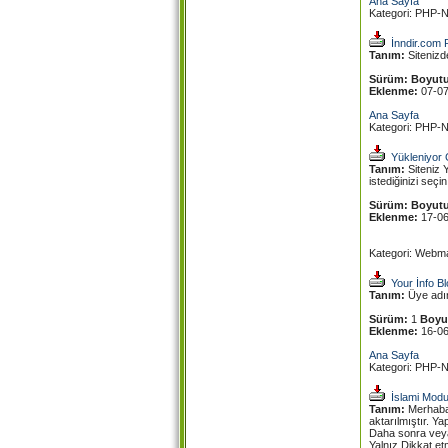
Ana Sayfa
Kategori: PHP-N
İnndir.com 
Tanım:
Sitenizd
Sürüm:
Boyutu
Eklenme:
07-0
Ana Sayfa
Kategori: PHP-N
Yükleniyor G
Tanım:
Siteniz Y
istediğinizi seçi
Sürüm:
Boyutu
Eklenme:
17-0
Kategori: Webmas
Your İnfo B
Tanım:
Üye adını
Sürüm:
1
Boyu
Eklenme:
16-0
Ana Sayfa
Kategori: PHP-N
İslami Modu
Tanım:
Merhaba,
aktarılmıştır. Y
Daha sonra veya
Yalnız Dikkat e