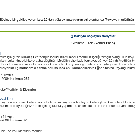
. Böylece bir şekilde yorumlara 10 dan yüksek puan veren biri olduğunda Reviews modülünüz k
Y
harfiyle başlayan dosyalar
Sıralama: Tarih (Yeniler Başa)
l
teler için güzel kullanışlı ve zengin içerikli islami modül.Modülün içeriği zengin olduğu için bo
llanmadan önce birkere daha düşünün.Modülün sitenizde kaplayacağı yer 19 mb.Modülün öni
Not:Bazı Temalarda modülün üstündeki menüler karışıyor eğer sitenize koyduğunuzda menüler
ersiyonunu çıkartacam o zaman sorunsuzca onu kullanabilirsiniz.Eğer sitenize koyduğunuzda bi
:
0 bytes
4-2009
İndirme:
234
uke/Modüller & Eklentiler
esaj Sınırı
yelerinizin imza kullanmasını belli mesaj sayısına bağlayan kullanışlı ve kolay bir eklenti, k
asını belirleyeceğiniz kısım için açıklama yaptım, bu eklenti de forumlarda mevcut ama kola
:
1 bytes
5-2008
İndirme:
50
uke Forum/Eklentiler (Modlar)