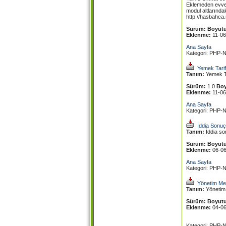
Eklemeden evvel 
modul altlarında
http://hasbahca.
Sürüm:
Boyutu
Eklenme:
11-0
Ana Sayfa
Kategori: PHP-N
Yemek Tarif
Tanım:
Yemek Ta
Sürüm:
1.0
Boy
Eklenme:
11-0
Ana Sayfa
Kategori: PHP-N
İddia Sonuç
Tanım:
İddia son
Sürüm:
Boyutu
Eklenme:
06-0
Ana Sayfa
Kategori: PHP-N
Yönetim Me
Tanım:
Yönetim
Sürüm:
Boyutu
Eklenme:
04-0
Kategori: PHP-N