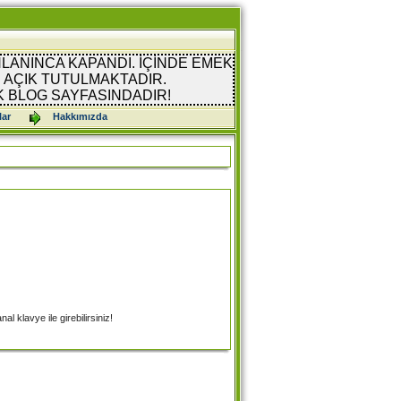
LANINCA KAPANDI. İÇİNDE EMEK
AÇIK TUTULMAKTADIR.
K BLOG SAYFASINDADIR!
lar
Hakkımızda
l klavye ile girebilirsiniz!