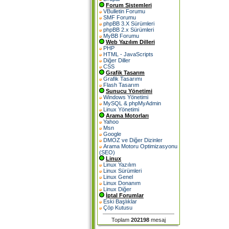
Forum Sistemleri
VBulletin Forumu
SMF Forumu
phpBB 3.X Sürümleri
phpBB 2.x Sürümleri
MyBB Forumu
Web Yazılım Dilleri
PHP
HTML - JavaScripts
Diğer Diller
CSS
Grafik Tasarım
Grafik Tasarımı
Flash Tasarım
Sunucu Yönetimi
Windows Yönetimi
MySQL & phpMyAdmin
Linux Yönetimi
Arama Motorları
Yahoo
Msn
Google
DMOZ ve Diğer Dizinler
Arama Motoru Optimizasyonu
(SEO)
Linux
Linux Yazılım
Linux Sürümleri
Linux Genel
Linux Donanım
Linux Diğer
İptal Forumlar
Eski Başlıklar
Çöp Kutusu
Toplam
202198
mesaj