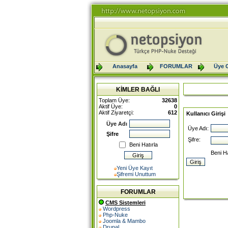
Anasayfa
FORUMLAR
Üye G
KİMLER BAĞLI
Toplam Üye:
32638
Aktif Üye:
0
Aktif Ziyaretçi:
612
Kullanıcı Girişi
Üye Adı
Üye Adı:
Şifre
Şifre:
Beni Hatırla
Beni H
Yeni Üye Kayıt
Şifremi Unuttum
FORUMLAR
CMS Sistemleri
Wordpress
Php-Nuke
Joomla & Mambo
Drupal