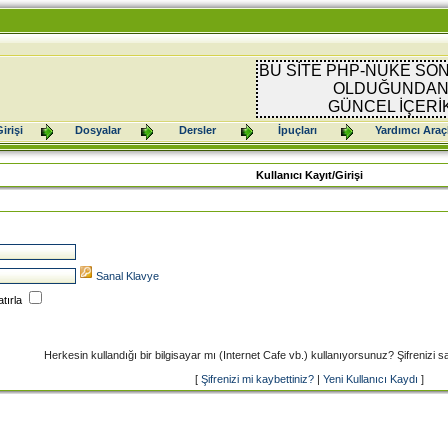
BU SİTE PHP-NUKE SON
OLDUĞUNDAN 
GÜNCEL İÇERİ
irişi
Dosyalar
Dersler
İpuçları
Yardımcı Araç
Kullanıcı Kayıt/Girişi
Sanal Klavye
atırla
Herkesin kullandığı bir bilgisayar mı (Internet Cafe vb.) kullanıyorsunuz? Şifrenizi sana
[
Şifrenizi mi kaybettiniz?
|
Yeni Kullanıcı Kaydı
]