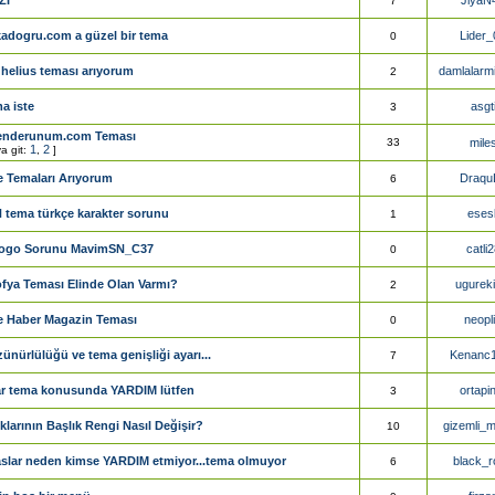
7
kadogru.com a güzel bir tema
Lider_
0
helius teması arıyorum
damlalarmi
2
a iste
asgt
3
enderunum.com Teması
33
mile
1
2
a git:
,
]
 Temaları Arıyorum
Draqu
6
tema türkçe karakter sorunu
esesl
1
logo Sorunu MavimSN_C37
catli
0
fya Teması Elinde Olan Varmı?
ugureki
2
 Haber Magazin Teması
neopl
0
ünürlülüğü ve tema genişliği ayarı...
Kenanc
7
ar tema konusunda YARDIM lütfen
ortapi
3
larının Başlık Rengi Nasıl Değişir?
gizemli_m
10
aslar neden kimse YARDIM etmiyor...tema olmuyor
black_r
6