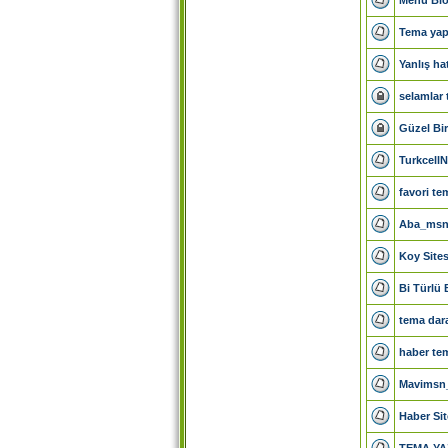
Tema yap
Yanlış ha
selamlar 
Güzel Bir
Turkcell
favori te
Aba_msn 
Koy Sites
Bi Türlü
tema dar
haber te
Mavimsn
Haber Sit
TEMA YA