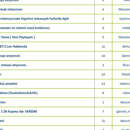
6
mak istiyorum.
Weaste
4
tırlamıyorsam bigshot temasıydı futbolla ilgili
spybre
4
temamı ve sitemiı nasıl buldunuz
molai
6
 Tema [ Yeni Paylaşım ]
Weaste
5
NET.Com Hakkında
AkKu
11
mayı arıyorum
djrem
16
temasi ariyorum.
Busr
2
i
Reis
10
 BuLamadım
islamva
13
altma (fisubsilversh&#41;
rann
8
ması
itasyu
1
_C38 Kayma Var YARDIM
gizemli_m
7
esi
itasyu
11
ZI
JiyaN