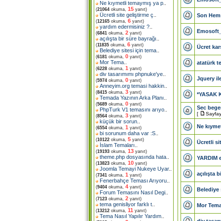
Ne kıymetli temaymış ya p
..
15
(
21064
okuma,
yanıt)
Ücretli site geliştirme ç
..
Son Hemş
6
(
12165
okuma,
yanıt)
yardım edermisiniz ?
..
Emosoft_
2
(
6841
okuma,
yanıt)
açılışta bir süre bayrağı
..
6
(
11835
okuma,
yanıt)
Ücret karş
Belediye sitesi için tema
..
0
(
6181
okuma,
yanıt)
Mor Tema
..
atatürk t
1
(
6228
okuma,
yanıt)
div tasarımımı phpnuke'ye
..
Jquery il
0
(
5974
okuma,
yanıt)
Anneyim.org temasi hakkin
..
3
(
8415
okuma,
yanıt)
*YASAK K
Temada Yazının Arka Planı
..
0
(
5689
okuma,
yanıt)
Sec begen
PhpTurk V1 temasını arıyo
..
[
Sayfay
3
(
8564
okuma,
yanıt)
küçük bir sorun
..
Ne kıymet
1
(
6554
okuma,
yanıt)
bi sorunum daha var :S
..
5
(
10122
okuma,
yanıt)
Ücretli s
İslam Temaları
..
13
(
19193
okuma,
yanıt)
theme.php dosyasında hata
..
YARDIM e
10
(
13823
okuma,
yanıt)
Joomla Temayi Nukeye Uyar
..
açılışta 
1
(
7341
okuma,
yanıt)
Fenerbahçe Teması Arıyoru
..
4
(
9404
okuma,
yanıt)
Belediye 
Forum Temasını Nasıl Degi
..
2
(
7123
okuma,
yanıt)
tema genisliyor farklı t
..
Mor Tem
11
(
13212
okuma,
yanıt)
Tema Nasıl Yapılır Yardım
..
div tasar