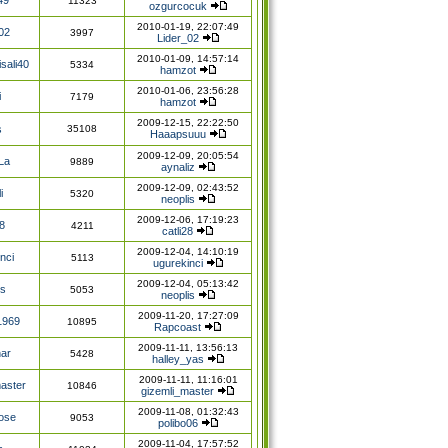
11323
ozgurcocuk
2010-01-19, 22:07:49
02
3997
Lider_02
2010-01-09, 14:57:14
sali40
5334
hamzot
2010-01-06, 23:56:28
i
7179
hamzot
2009-12-15, 22:22:50
s
35108
Haaapsuuu
2009-12-09, 20:05:54
La
9889
aynaliz
2009-12-09, 02:43:52
i
5320
neoplis
2009-12-06, 17:19:23
28
4211
catli28
2009-12-04, 14:10:19
nci
5113
ugurekinci
2009-12-04, 05:13:42
is
5053
neoplis
2009-11-20, 17:27:09
1969
10895
Rapcoast
2009-11-11, 13:56:13
nar
5428
halley_yas
2009-11-11, 11:16:01
aster
10846
gizemli_master
2009-11-08, 01:32:43
ose
9053
polibo06
2009-11-04, 17:57:52