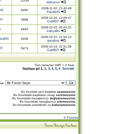
n
11034
atakanxx
2009-11-02, 21:40:49
oN
6490
EquatioN
2009-10-26, 13:06:47
IT
3998
GaMBIT
2009-10-25, 05:04:32
e
6945
trakyalim
2009-10-22, 21:54:13
sali40
6339
qanqboy
2009-10-19, 22:51:58
IT
5473
GaMBIT
Tüm zamanlar GMT + 3 Saat
Sayfaya git
1
,
2
,
3
,
4
,
5
,
6
Sonraki
Yap:
Bu forumda yeni başlıklar
açamazsınız
Bu forumdaki başlıklara cevap
veremezsiniz
Bu forumdaki mesajlarınızı
değiştiremezsiniz
Bu forumdaki mesajlarınızı
silemezsiniz
Bu forumdaki anketlerde oy
kullanamazsınız
© Forums