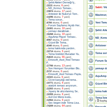
Şehit Aileleri Derneği İç
..
6
(
11131
okuma,
yanıt)
Sabit:
Vi
ND_Kırmızı Teması
..
17
(
19874
okuma,
yanıt)
Artisteer ile Nuke'ye Tem
..
Mavimsn_
7
(
14296
okuma,
yanıt)
Tema sorun
..
Yeni Tema
0
(
6784
okuma,
yanıt)
Forum Sayfamız Açıldı Her
..
10
(
16301
okuma,
yanıt)
Şehit Aile
yemayı daraltmak
..
10
(
16268
okuma,
yanıt)
AquAmp Player Teması
..
ND_Kırmı
0
(
6567
okuma,
yanıt)
Güzel Bir Tema
..
Artisteer
0
(
6340
okuma,
yanıt)
tema hakkında yardım
..
5
(
10714
okuma,
yanıt)
Tema so
Tema İstekleri Buradan Ya
..
55
(
54615
okuma,
yanıt)
Emosoft_Asel_Red Teması
Forum Say
P
..
13
(
17766
okuma,
yanıt)
yemayı d
Son Hemşeri Yorumları Blo
..
0
(
5737
okuma,
yanıt)
Emosoft_Asel Teması Payla
..
AquAmp P
6
(
10115
okuma,
yanıt)
Ücret karşılığı otel tema
..
6
(
10771
okuma,
yanıt)
Güzel Bi
atatürk teması arıyorum
..
6
(
12263
okuma,
yanıt)
tema hak
Jquery ile ahzırlanmış Se
..
6
(
10359
okuma,
yanıt)
Acil Üst Menü kodu
..
Tema İste
6
(
12064
okuma,
yanıt)
[
Sayfay
Sec begen indir Tema Lisa
..
64
(
74209
okuma,
yanıt)
Emosoft_