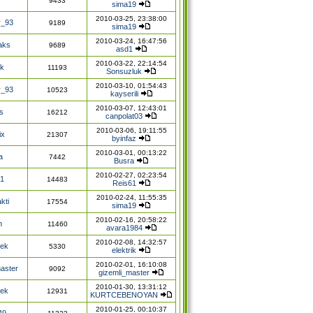
9433
sima19
2010-03-25, 23:38:00
r_93
9189
sima19
2010-03-24, 16:47:56
aks
9689
asd1
2010-03-22, 22:14:54
lk
11193
Sonsuzluk
2010-03-10, 01:54:43
r_93
10523
kayserili
2010-03-07, 12:43:01
s
16212
canpolat03
2010-03-06, 19:11:55
ix
21307
byinfaz
2010-03-01, 00:13:22
a
7442
Busra
2010-02-27, 02:23:54
61
14483
Reis61
2010-02-24, 11:55:35
kti
17554
sima19
2010-02-16, 20:58:22
n
11460
avara1984
2010-02-08, 14:32:57
rek
5330
elektrik
2010-02-01, 16:10:08
aster
9092
gizemli_master
2010-01-30, 13:31:12
rek
12931
KURTCEBENOYAN
2010-01-25, 00:10:37
49