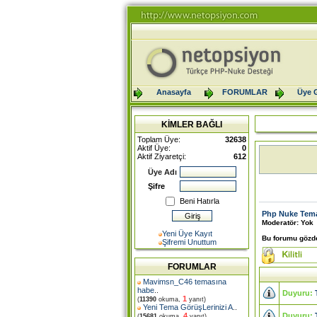
Anasayfa
FORUMLAR
Üye G
KİMLER BAĞLI
Toplam Üye:
32638
Aktif Üye:
0
Aktif Ziyaretçi:
612
Üye Adı
Şifre
Beni Hatırla
Php Nuke Tema
Moderatör: Yok
Yeni Üye Kayıt
Bu forumu gözde
Şifremi Unuttum
FORUMLAR
Mavimsn_C46 temasına
habe
..
Duyuru:
1
(
11390
okuma,
yanıt)
Yeni Tema GörüşLerinizi A
..
Duyuru:
4
(
15681
okuma,
yanıt)