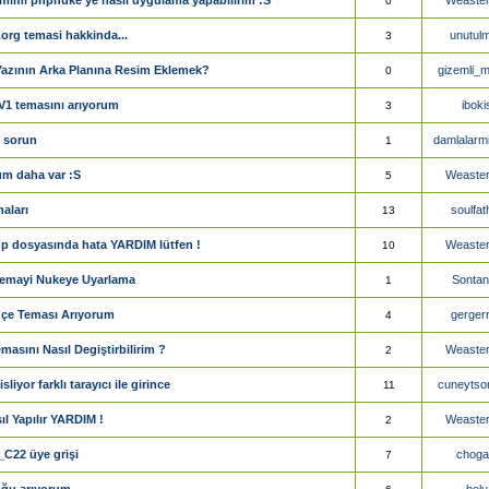
0
org temasi hakkinda...
unutul
3
azının Arka Planına Resim Eklemek?
gizemli_m
0
V1 temasını arıyorum
iboki
3
r sorun
damlalarmi
1
um daha var :S
Weaste
5
aları
soulfat
13
p dosyasında hata YARDIM lütfen !
Weaste
10
emayi Nukeye Uyarlama
Sonta
1
çe Teması Arıyorum
gerger
4
asını Nasıl Degiştirbilirim ?
Weaste
2
liyor farklı tarayıcı ile girince
cuneyts
11
l Yapılır YARDIM !
Weaste
2
C22 üye grişi
chog
7
ğu arıyorum
bolu