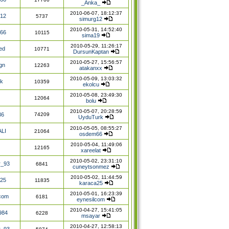
_Anka_
2010-06-07, 18:12:37
g12
5737
simurg12
2010-05-31, 14:52:40
66
10115
sima19
2010-05-29, 11:26:17
ed
10771
DursunKaptan
2010-05-27, 15:56:57
gn
12263
atakanxx
2010-05-09, 13:03:32
lk
10359
ekolcu
2010-05-08, 23:49:30
12064
bolu
2010-05-07, 20:28:59
36
74209
UyduTurk
2010-05-05, 08:55:27
LI
21064
osdem66
2010-05-04, 11:49:06
12165
xareelat
2010-05-02, 23:31:10
r_93
6841
cuneytsonmez
2010-05-02, 11:44:59
a25
11835
karaca25
2010-05-01, 16:23:39
com
6181
eynesilcom
2010-04-27, 15:41:05
984
6228
msayar
2010-04-27, 12:58:13
r_93