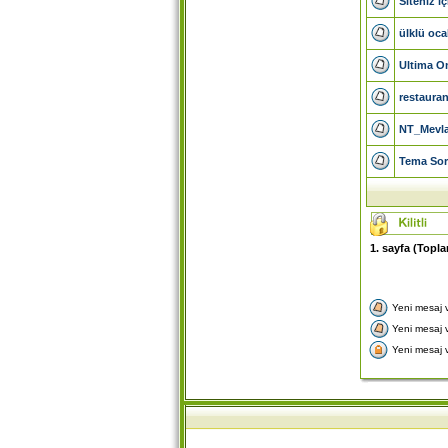
Siteniz i
ülklü oca
Ultima O
restauran
NT_Mevla
Tema Sor
1
. sayfa (Topl
Yeni mesaj 
Yeni mesaj v
Yeni mesaj var