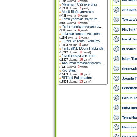
2
(
7995
okuma,
yanıt)
Mavimsn_C22 üye grişi
..
7
(
10998
okuma,
yanıt)
Anneyim.
Menü Bloğu arıyorum
..
6
(
9433
okuma,
yanıt)
Tema yapmak istiyorum.
..
Temada Y
4
(
9189
okuma,
yanıt)
Yanlış hatırlamıyorsam bi
..
PhpTurk 
4
(
9689
okuma,
yanıt)
selamlar temamı ve sitemi
..
6
(
11193
okuma,
yanıt)
küçük bi
Güzel Bir Tema [ Yeni Pay
..
5
(
10523
okuma,
yanıt)
TurkcellNET.Com Hakkında
..
bi sorun
11
(
16212
okuma,
yanıt)
favori temayı arıyorum
..
İslam Tem
16
(
21307
okuma,
yanıt)
Aba_msn temasi ariyorum.
..
2
(
7442
okuma,
yanıt)
theme.ph
Koy Sitesi
..
10
(
14483
okuma,
yanıt)
Bi Türlü BuLamadım
..
Joomla T
13
(
17554
okuma,
yanıt)
Fenerbah
Forum Tem
tema genis
Tema Nası
Mavimsn_
Menü Blo