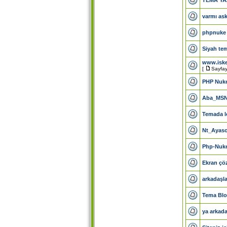
varmı as
phpnuke 
Siyah tem
www.isk
[
Sayfay
PHP Nuke
Aba_MSN 
Temada 
Nt_Ayaso
Php-Nuke
Ekran çöz
arkadaşl
Tema Blok
ya arkad