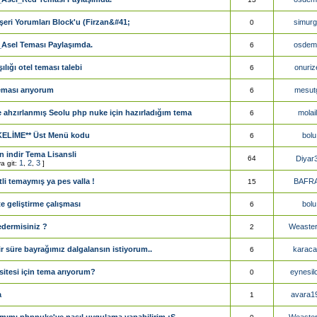
eri Yorumları Block'u (Firzan&#41;
simur
0
Asel Teması Paylaşımda.
osdem
6
ılığı otel teması talebi
onuriz
6
eması arıyorum
mesut
6
e ahzırlanmış Seolu php nuke için hazırladığım tema
molai
6
ELİME** Üst Menü kodu
bolu
6
 indir Tema Lisansli
64
Diyar
1
2
3
a git:
,
,
]
li temaymış ya pes valla !
BAFRA
15
ite geliştirme çalışması
bolu
6
dermisiniz ?
Weaste
2
bir süre bayrağımız dalgalansın istiyorum..
karac
6
sitesi için tema arıyorum?
eynesil
0
a
avara1
1
ımımı phpnuke'ye nasıl uygulama yapabilirim :S
Weaste