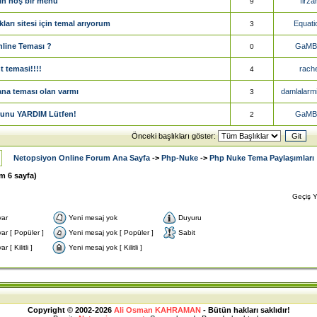
çin hoş bir menü
firza
9
kları sitesi için temal arıyorum
Equati
3
nline Teması ?
GaMB
0
t temasi!!!!
rach
4
na teması olan varmı
damlalarmi
3
unu YARDIM Lütfen!
GaMB
2
Önceki başlıkları göster:
Netopsiyon Online Forum Ana Sayfa
->
Php-Nuke
->
Php Nuke Tema Paylaşımları
am
6
sayfa)
Geçiş 
var
Yeni mesaj yok
Duyuru
ar [ Popüler ]
Yeni mesaj yok [ Popüler ]
Sabit
 [ Kilitli ]
Yeni mesaj yok [ Kilitli ]
Copyright © 2002-2026
Ali Osman KAHRAMAN
- Bütün hakları saklıdır!