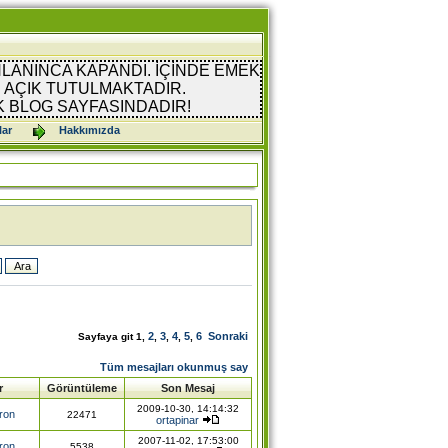
LANINCA KAPANDI. İÇİNDE EMEK
AÇIK TUTULMAKTADIR.
K BLOG SAYFASINDADIR!
lar
Hakkımızda
2
3
4
5
6
Sonraki
Sayfaya git
1
,
,
,
,
,
Tüm mesajları okunmuş say
r
Görüntüleme
Son Mesaj
2009-10-30, 14:14:32
aron
22471
ortapinar
2007-11-02, 17:53:00
aron
5538