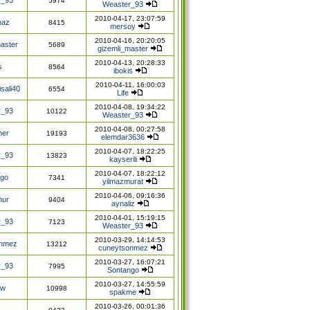
5974
Weaster_93
2010-04-17, 23:07:59
maz
8415
mersoy
2010-04-16, 20:20:05
aster
5689
gizemli_master
2010-04-13, 20:28:33
s
8564
ibokis
2010-04-11, 16:00:03
sali40
6554
Life
2010-04-08, 19:34:22
r_93
10122
Weaster_93
2010-04-08, 00:27:58
her
19193
elemdar3636
2010-04-07, 18:22:25
r_93
13823
kayserili
2010-04-07, 18:22:12
ngo
7341
yilmazmurat
2010-04-06, 09:16:36
nur
9404
aynaliz
2010-04-01, 15:19:15
r_93
7123
Weaster_93
2010-03-29, 14:14:53
onmez
13212
cuneytsonmez
2010-03-27, 16:07:21
r_93
7995
Sontango
2010-03-27, 14:55:59
aw
10998
spakme
2010-03-26, 00:01:36