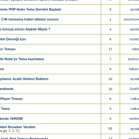
deolu PHP-Nuke Tema Dersleri Başladı
aynal
0
C46 temasına haber ekleme sorunu
anzerhon
1
 GörüşLerinizi Alabilir Miyim ?
qomb
4
leri Derneği İçin
vuslat
6
zı Teması
mile
17
 ile Nuke'ye Tema hazirlama
bozkur
7
run
hakan
0
famız Açıldı Herkesi Bekleriz
aynal
10
araltmak
JiyaN
10
layer Teması
calka
0
r Tema
calka
0
kında YARDIM
temh
5
kleri Buradan Yazalım
55
aynal
1
2
3
a git:
,
,
]
Asel_Red Teması Paylaşımda.
osdem
13