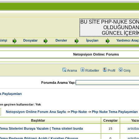
BU SİTE PHP-NUKE SON
OLDUĞUNDAN 
GÜNCEL İÇERİ
irişi
Dosyalar
Dersler
İpuçları
Yardımcı Araç
Netopsiyon Online: Forums
Arama
Rütbeliler
Profil
Giriş
Forumda Arama Yap:
 Paylaşımları
n geçiren kullanıcılar: Yok
Netopsiyon Online Forum Ana Sayfa
->
Php-Nuke
->
Php Nuke Tema Paylaşımları
Başlıklar
Cevaplar
Yaza
Tema Sitelerini Buraya Yazalım ( Tema siteleri burda
artistb
15
Tema Paylaşım Bölümü Açıldı ( Kuralları Okuyun
artistb
0