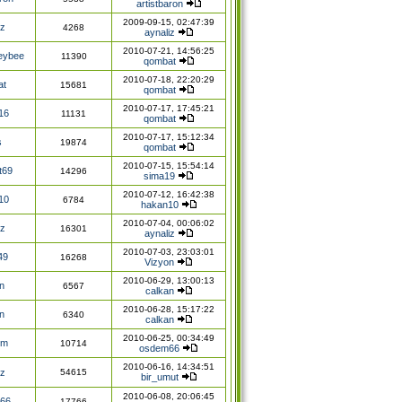
artistbaron
2009-09-15, 02:47:39
iz
4268
aynaliz
2010-07-21, 14:56:25
eybee
11390
qombat
2010-07-18, 22:20:29
at
15681
qombat
2010-07-17, 17:45:21
16
11131
qombat
2010-07-17, 15:12:34
s
19874
qombat
2010-07-15, 15:54:14
t69
14296
sima19
2010-07-12, 16:42:38
10
6784
hakan10
2010-07-04, 00:06:02
iz
16301
aynaliz
2010-07-03, 23:03:01
49
16268
Vizyon
2010-06-29, 13:00:13
n
6567
calkan
2010-06-28, 15:17:22
n
6340
calkan
2010-06-25, 00:34:49
em
10714
osdem66
2010-06-16, 14:34:51
iz
54615
bir_umut
2010-06-08, 20:06:45
66
17766