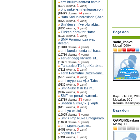
smf krulum sonrası hata b
..
1
(
6079
okuma,
yanıt)
php nuke -smf entegrasyon
..
74
(
81475
okuma,
yanıt)
Hata Kodun neresinde Çöze
..
4
(
8720
okuma,
yanıt)
Smf'den smf'ye bilgi akta
..
3
(
8390
okuma,
yanıt)
Başa dön
Türkçe Karakter Hatası
..
1
(
6636
okuma,
yanıt)
SMF Forumunuza wap
sade_kahve
desteğ
..
Mesaj: 500+
4
(
10810
okuma,
yanıt)
smf kurulumunda ssl hatas
..
4
(
10796
okuma,
yanıt)
server değişikliğinde sit
..
9
(
13691
okuma,
yanıt)
Fantastico Türkçe Karakte
..
2
(
7613
okuma,
yanıt)
Tarih Formatını Düzenleme
..
0
(
5370
okuma,
yanıt)
smf tnyportala Ajax Tabs
..
0
(
5635
okuma,
yanıt)
Smf-Nuke tr dil lazım
..
4
(
9067
okuma,
yanıt)
SMF nin portal ı varmıd
..
Kayıt: Oct 08, 20
13
Mesajlar: 925
(
21739
okuma,
yanıt)
Konum: Kasımpaş
Siteden Giriş-Çıkış Yaptı
..
0
(
6419
okuma,
yanıt)
Başa dön
smf ye exploit
..
9
(
15055
okuma,
yanıt)
Smf + Php Nuke Entegrasyo
..
QAMBIKEaykan
9
(
14608
okuma,
yanıt)
Mesaj: 1+
smf taşıma yardım
..
3
(
9451
okuma,
yanıt)
phpbb to smf
..
1
(
7491
okuma,
yanıt)