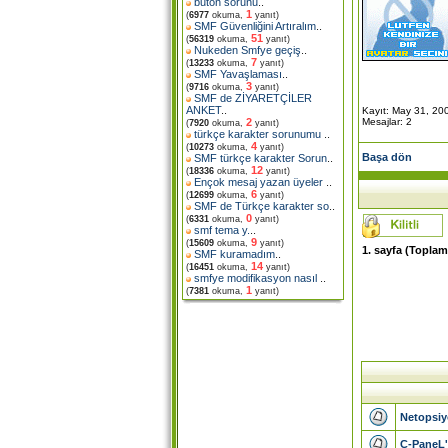
buton sorunu
..
1
(
6977
okuma,
yanıt)
SMF Güvenliğini Artıralım
..
51
(
56319
okuma,
yanıt)
Nukeden Smfye geçiş
..
7
(
13233
okuma,
yanıt)
SMF Yavaşlaması
..
3
(
9716
okuma,
yanıt)
SMF de ZİYARETÇİLER
ANKET
..
Kayıt: May 31, 20
Mesajlar: 2
2
(
7920
okuma,
yanıt)
türkçe karakter sorunumu
..
4
(
10273
okuma,
yanıt)
Başa dön
SMF türkçe karakter Sorun
..
12
(
18336
okuma,
yanıt)
Ençok mesaj yazan üyeler
..
6
(
12699
okuma,
yanıt)
SMF de Türkçe karakter so
..
0
(
6331
okuma,
yanıt)
smf tema y.
..
9
(
15609
okuma,
yanıt)
1
. sayfa (Topla
SMF kuramadım
..
14
(
16451
okuma,
yanıt)
smfye modifikasyon nasıl
..
1
(
7381
okuma,
yanıt)
Netopsiy
C-PaneL'