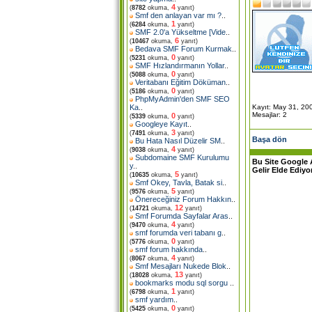
4
(
8782
okuma,
yanıt)
Smf den anlayan var mı ?
..
1
(
6284
okuma,
yanıt)
SMF 2.0'a Yükseltme [Vide
..
6
(
10467
okuma,
yanıt)
Bedava SMF Forum Kurmak
..
0
(
5231
okuma,
yanıt)
SMF Hızlandırmanın Yollar
..
0
(
5088
okuma,
yanıt)
Veritabanı Eğitim Döküman
..
0
(
5186
okuma,
yanıt)
PhpMyAdmin'den SMF SEO
Kayıt: May 31, 20
Ka
..
Mesajlar: 2
0
(
5339
okuma,
yanıt)
Googleye Kayıt
..
3
(
7491
okuma,
yanıt)
Başa dön
Bu Hata Nasıl Düzelir SM
..
4
(
9038
okuma,
yanıt)
Subdomaine SMF Kurulumu
Bu Site Google 
y
..
Gelir Elde Ediyo
5
(
10635
okuma,
yanıt)
Smf Okey, Tavla, Batak si
..
5
(
9576
okuma,
yanıt)
Önereceğiniz Forum Hakkın
..
12
(
14721
okuma,
yanıt)
Smf Forumda Sayfalar Aras
..
4
(
9470
okuma,
yanıt)
smf forumda veri tabanı g
..
0
(
5776
okuma,
yanıt)
smf forum hakkında
..
4
(
8067
okuma,
yanıt)
Smf Mesajları Nukede Blok
..
13
(
18028
okuma,
yanıt)
bookmarks modu sql sorgu
..
1
(
6798
okuma,
yanıt)
smf yardım
..
0
(
5425
okuma,
yanıt)