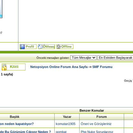
07
Önceki mesajları göster:
Netopsiyon Online Forum Ana Sayfa
->
SMF Forumu
m
1
sayfa)
Geçiş
Benzer Konular
Başlık
Yazar
Forum
on neden kapatılıyor?
komutan1905
Öneri ve Görüşleriniz
de Bu Görünüm Çıkıyor Neden ?
qombat
Php Nuke Sorunlarınız