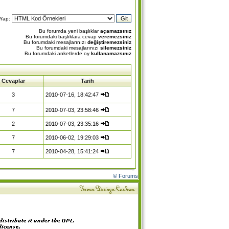
 Yap:
Bu forumda yeni başlıklar
açamazsınız
Bu forumdaki başlıklara cevap
veremezsiniz
Bu forumdaki mesajlarınızı
değiştiremezsiniz
Bu forumdaki mesajlarınızı
silemezsiniz
Bu forumdaki anketlerde oy
kullanamazsınız
Cevaplar
Tarih
3
2010-07-16, 18:42:47
7
2010-07-03, 23:58:46
2
2010-07-03, 23:35:16
7
2010-06-02, 19:29:03
7
2010-04-28, 15:41:24
© Forums