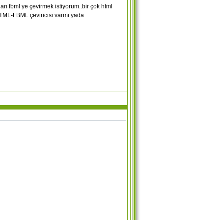
rı fbml ye çevirmek istiyorum..bir çok html
TML-FBML çeviricisi varmı yada