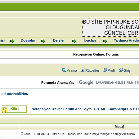
BU SİTE PHP-NUKE SO
OLDUĞUNDAN
GÜNCEL İÇER
işi
Dosyalar
Dersler
İpuçları
Yardımcı Araçla
Netopsiyon Online: Forums
Arama
Rütbeliler
Profil
Giriş
Forumda Arama Yap:
asıl çevirebilirim.
Netopsiyon Online Forum Ana Sayfa
->
HTML - JavaScripts
->
HTM
Mesaj
Tarih: 2010-04-04, 19:15:06
Mesaj konusu: html yi fbml ye nasıl çevirebilirim.