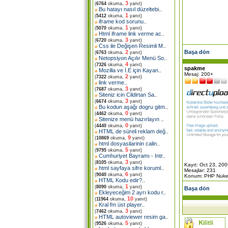
3
(
6764
okuma,
yanıt)
Bu hatayı nasıl düzeltebi
..
1
(
5412
okuma,
yanıt)
iframe kod sorunu
..
1
(
5070
okuma,
yanıt)
Html iframe link verme ac
..
3
(
6720
okuma,
yanıt)
Css ile Değişen Resimli M
..
Başa dön
2
(
6763
okuma,
yanıt)
Netopsiyon Açılır Menü So
..
4
(
7326
okuma,
yanıt)
spakme
Mozilla ve İ.E için Kayan
..
Mesaj: 200+
2
(
7322
okuma,
yanıt)
link verme
..
3
(
7687
okuma,
yanıt)
Siteniz icin Cildirtan Sa
..
3
(
6674
okuma,
yanıt)
Bu kodun aşağı dogru gitm
..
0
(
4462
okuma,
yanıt)
Sitenize menü hazırlayın
..
0
(
4440
okuma,
yanıt)
HTML de süreli reklam değ
..
9
(
10869
okuma,
yanıt)
html dosyasilarinin calin
..
5
(
9795
okuma,
yanıt)
Cumhuriyet Bayramı - Intr
..
3
(
8105
okuma,
yanıt)
Kayıt: Oct 23, 20
html sayfaya sifre koruml
..
Mesajlar: 231
6
(
9040
okuma,
yanıt)
Konum: PHP Nuk
HTML Kodu edir?
..
1
(
8090
okuma,
yanıt)
Başa dön
Ekleyeceğim 2 ayrı kodu r
..
10
(
11964
okuma,
yanıt)
Kral fm üst player
..
3
(
7462
okuma,
yanıt)
HTML autoviewer resim ga
..
5
(
9526
okuma,
yanıt)