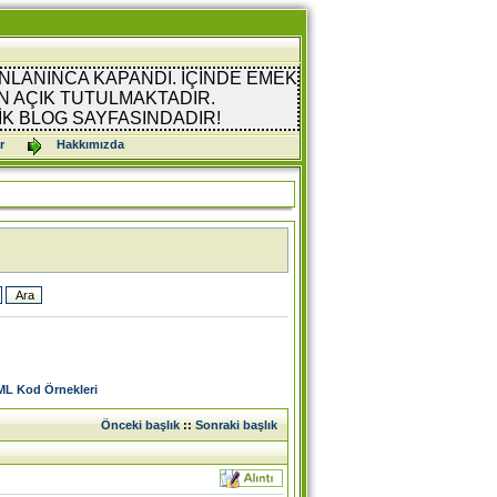
NLANINCA KAPANDI. İÇİNDE EMEK
 AÇIK TUTULMAKTADIR.
İK BLOG SAYFASINDADIR!
r
Hakkımızda
L Kod Örnekleri
Önceki başlık
::
Sonraki başlık