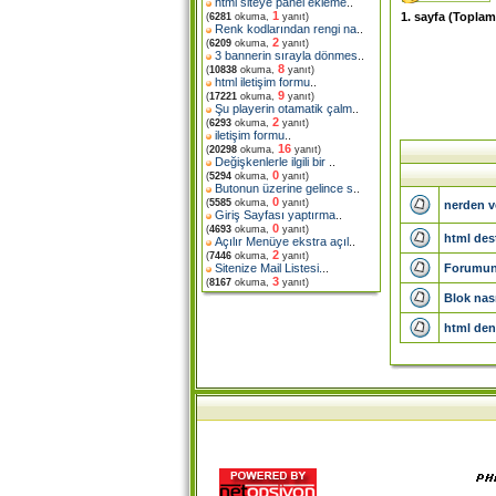
html siteye panel ekleme
..
1
1
. sayfa (Topla
(
6281
okuma,
yanıt)
Renk kodlarından rengi na
..
2
(
6209
okuma,
yanıt)
3 bannerin sırayla dönmes
..
8
(
10838
okuma,
yanıt)
html iletişim formu
..
9
(
17221
okuma,
yanıt)
Şu playerin otamatik çalm
..
2
(
6293
okuma,
yanıt)
iletişim formu
..
16
(
20298
okuma,
yanıt)
Değişkenlerle ilgili bir
..
0
(
5294
okuma,
yanıt)
Butonun üzerine gelince s
..
0
(
5585
okuma,
yanıt)
nerden v
Giriş Sayfası yaptırma
..
0
(
4693
okuma,
yanıt)
html des
Açılır Menüye ekstra açıl
..
2
(
7446
okuma,
yanıt)
Forumun 
Sitenize Mail Listesi.
..
3
(
8167
okuma,
yanıt)
Blok nası
html den