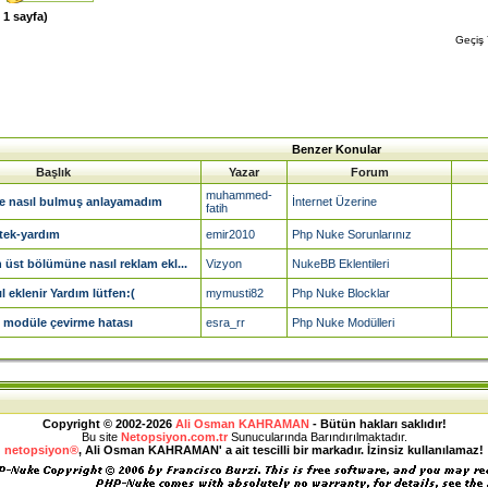
m
1
sayfa)
Geçiş
Benzer Konular
Başlık
Yazar
Forum
muhammed-
e nasıl bulmuş anlayamadım
İnternet Üzerine
fatih
tek-yardım
emir2010
Php Nuke Sorunlarınız
üst bölümüne nasıl reklam ekl...
Vizyon
NukeBB Eklentileri
l eklenir Yardım lütfen:(
mymusti82
Php Nuke Blocklar
 modüle çevirme hatası
esra_rr
Php Nuke Modülleri
Copyright © 2002-2026
Ali Osman KAHRAMAN
- Bütün hakları saklıdır!
Bu site
Netopsiyon.com.tr
Sunucularında Barındırılmaktadır.
netopsiyon®
, Ali Osman KAHRAMAN' a ait tescilli bir markadır. İzinsiz kullanılamaz!