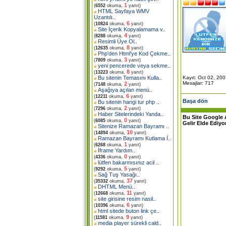
1
(
6552
okuma,
yanıt)
HTML Sayfaya WMV
Uzantılı
..
6
(
10824
okuma,
yanıt)
Site İçerik Kopyalamama v
..
4
(
8288
okuma,
yanıt)
Resimli Üye Ol
..
8
(
12635
okuma,
yanıt)
Php'den Html'ye Kod Çekme
..
3
(
7809
okuma,
yanıt)
yeni pencerede veya sekme
..
8
(
13223
okuma,
yanıt)
Kayıt: Oct 02, 20
Bu sitenin Temasını Kulla
..
Mesajlar: 717
2
(
7148
okuma,
yanıt)
Aşağıya açılan menü
..
6
(
12211
okuma,
yanıt)
Başa dön
Bu sitenin hangi tur php
..
2
(
7296
okuma,
yanıt)
Haber Sitelerindeki Yanda
..
Bu Site Google 
0
(
6085
okuma,
yanıt)
Gelir Elde Ediyo
Sitenize Ramazan Bayramı
..
10
(
14894
okuma,
yanıt)
Ramazan Bayramı Kutlama İ
..
1
(
6268
okuma,
yanıt)
İframe Yardım
..
0
(
4336
okuma,
yanıt)
lütfen bakarmısınız acil
..
5
(
9292
okuma,
yanıt)
Sağ Tuş Yasağı
..
37
(
35332
okuma,
yanıt)
DHTML Menü
..
11
(
12668
okuma,
yanıt)
site girisine resim nasil
..
6
(
10396
okuma,
yanıt)
html sitede buton link çe
..
9
(
11581
okuma,
yanıt)
media player sürekli cald
..