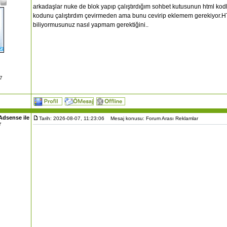
arkadaşlar nuke de blok yapıp çalıştırdığım sohbet kutusunun html kodla
kodunu çalıştırdım çevirmeden ama bunu cevirip eklemem gerekiyor.H
biliyormusunuz nasıl yapmam gerektiğini..
07
Adsense ile
Tarih: 2026-08-07, 11:23:06
Mesaj konusu: Forum Arası Reklamlar
r