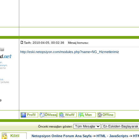
Tarih: 2010-04-05, 00:02:36
Mesaj konusu:
http://eski.netopsiyon.com/modules.php?name=NG_Hizmetlerimiz
09
e
Önceki mesajları göster:
Netopsiyon Online Forum Ana Sayfa
->
HTML - JavaScripts
->
HTM