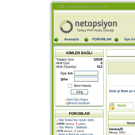
Anasayfa
FORUMLAR
Üye Gir
KİMLER BAĞLI
Toplam Üye:
32638
Aktif Üye:
0
Aktif Ziyaretçi:
612
Üye Adı
Şifre
Beni Hatırla
html yi fbml ye n
Yeni Üye Kayıt
Şifremi Unuttum
FORUMLAR
Site İndex'ine resim ekle
..
Yazar
6
(
19080
okuma,
yanıt)
Yan Menü - Sidebar
..
karaca25
2
(
7678
okuma,
yanıt)
Mesaj: 500+
html yi fbml ye nasıl çev
..