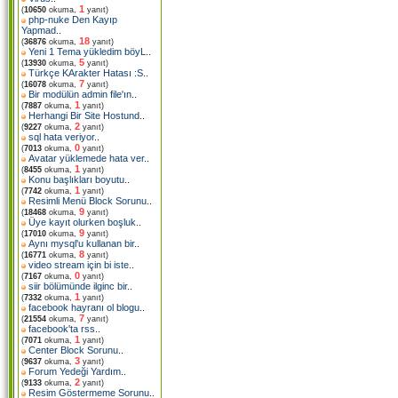
1
(
10650
okuma,
yanıt)
php-nuke Den Kayıp
Yapmad
..
18
(
36876
okuma,
yanıt)
Yeni 1 Tema yükledim böyL
..
5
(
13930
okuma,
yanıt)
Türkçe KArakter Hatası :S
..
7
(
16078
okuma,
yanıt)
Bir modülün admin file'ın
..
1
(
7887
okuma,
yanıt)
Herhangi Bir Site Hostund
..
2
(
9227
okuma,
yanıt)
sql hata veriyor
..
0
(
7013
okuma,
yanıt)
Avatar yüklemede hata ver
..
1
(
8455
okuma,
yanıt)
Konu başlıkları boyutu
..
1
(
7742
okuma,
yanıt)
Resimli Menü Block Sorunu
..
9
(
18468
okuma,
yanıt)
Üye kayıt olurken boşluk
..
9
(
17010
okuma,
yanıt)
Aynı mysql'u kullanan bir
..
8
(
16771
okuma,
yanıt)
video stream için bi iste
..
0
(
7167
okuma,
yanıt)
siir bölümünde ilginc bir
..
1
(
7332
okuma,
yanıt)
facebook hayranı ol blogu
..
7
(
21554
okuma,
yanıt)
facebook'ta rss
..
1
(
7071
okuma,
yanıt)
Center Block Sorunu
..
3
(
9637
okuma,
yanıt)
Forum Yedeği Yardım
..
2
(
9133
okuma,
yanıt)
Resim Göstermeme Sorunu
..