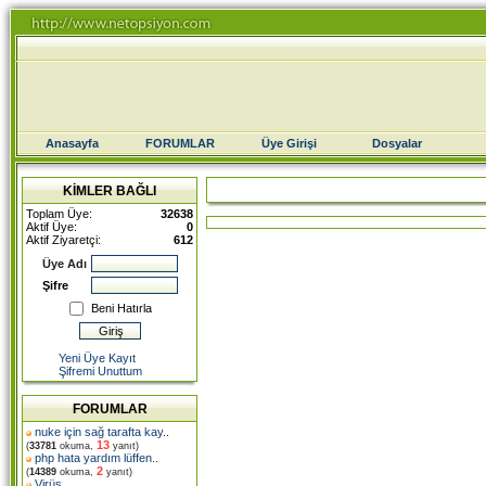
Anasayfa
FORUMLAR
Üye Girişi
Dosyalar
KİMLER BAĞLI
Toplam Üye:
32638
Aktif Üye:
0
Aktif Ziyaretçi:
612
Üye Adı
Şifre
Beni Hatırla
Yeni Üye Kayıt
Şifremi Unuttum
FORUMLAR
nuke için sağ tarafta kay
..
13
(
33781
okuma,
yanıt)
php hata yardım lüffen
..
2
(
14389
okuma,
yanıt)
Virüs
..