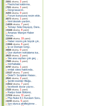
2
(
9261
okuma,
yanıt)
Flashchat kaldırma
..
1
(
7931
okuma,
yanıt)
Dergi tasarım
..
0
(
6453
okuma,
yanıt)
Forum konusuna resim ekle
..
1
(
8273
okuma,
yanıt)
html destek-yardım
..
7
(
14026
okuma,
yanıt)
Temayı Sola Dayayıp, Dara
..
8
(
15446
okuma,
yanıt)
Amanav Manşet Haber
Yorum
..
15
(
22008
okuma,
yanıt)
Haber resmi çok büyük çık
..
6
(
13846
okuma,
yanıt)
Ip ve Domain Girişi
..
0
(
6668
okuma,
yanıt)
Üye olurken noktalama isa
..
2
(
8623
okuma,
yanıt)
Site ana sayfası çok geç
..
1
(
7885
okuma,
yanıt)
merhabalar
..
1
(
6787
okuma,
yanıt)
emlak sitesi hakkında
..
7
(
15127
okuma,
yanıt)
DinleTr Scriptinin Hatası
..
2
(
8541
okuma,
yanıt)
Şeritli resimler Bloğu
..
7
(
13612
okuma,
yanıt)
facebook duvar yazısı
..
1
(
7225
okuma,
yanıt)
Radyo İstek Bölümü
..
11
(
17016
okuma,
yanıt)
Php-Nuke 8.1 Kurulum Soru
..
5
(
11150
okuma,
yanıt)
üye olunca aktifleştirme
..