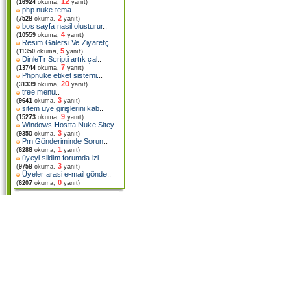
12
(
16924
okuma,
yanıt)
php nuke tema
..
2
(
7528
okuma,
yanıt)
bos sayfa nasil olusturur
..
4
(
10559
okuma,
yanıt)
Resim Galersi Ve Ziyaretç
..
5
(
11350
okuma,
yanıt)
DinleTr Scripti artık çal
..
7
(
13744
okuma,
yanıt)
Phpnuke etiket sistemi.
..
20
(
31339
okuma,
yanıt)
tree menu
..
3
(
9641
okuma,
yanıt)
sitem üye girişlerini kab
..
9
(
15273
okuma,
yanıt)
Windows Hostta Nuke Sitey
..
3
(
9350
okuma,
yanıt)
Pm Gönderiminde Sorun
..
1
(
6286
okuma,
yanıt)
üyeyi sildim forumda izi
..
3
(
9759
okuma,
yanıt)
Üyeler arasi e-mail gönde
..
0
(
6207
okuma,
yanıt)