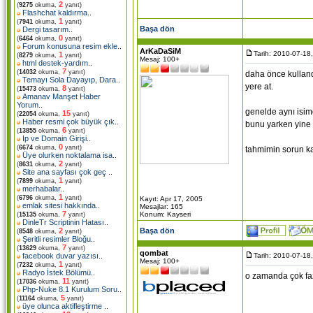
2
(
9275
okuma,
yanıt)
Flashchat kaldırma
..
1
(
7941
okuma,
yanıt)
Başa dön
Dergi tasarım
..
0
(
6464
okuma,
yanıt)
Forum konusuna resim ekle
..
ArKaDaSiM
Tarih: 2010-07-18
1
(
8279
okuma,
yanıt)
Mesaj: 100+
html destek-yardım
..
7
(
14032
okuma,
yanıt)
daha önce kulland
Temayı Sola Dayayıp, Dara
..
yere at.
8
(
15473
okuma,
yanıt)
Amanav Manşet Haber
Yorum
..
genelde aynı isi
15
(
22054
okuma,
yanıt)
Haber resmi çok büyük çık
..
bunu yarken yine 
6
(
13855
okuma,
yanıt)
Ip ve Domain Girişi
..
0
(
6674
okuma,
yanıt)
tahmimin sorun ka
Üye olurken noktalama isa
..
2
(
8631
okuma,
yanıt)
Site ana sayfası çok geç
..
1
(
7899
okuma,
yanıt)
merhabalar
..
1
(
6796
okuma,
yanıt)
Kayıt: Apr 17, 2005
emlak sitesi hakkında
..
Mesajlar: 165
7
Konum: Kayseri
(
15135
okuma,
yanıt)
DinleTr Scriptinin Hatası
..
Başa dön
2
(
8548
okuma,
yanıt)
Şeritli resimler Bloğu
..
7
(
13629
okuma,
yanıt)
qombat
Tarih: 2010-07-18
facebook duvar yazısı
..
Mesaj: 100+
1
(
7232
okuma,
yanıt)
Radyo İstek Bölümü
..
o zamanda çok faz
11
(
17036
okuma,
yanıt)
Php-Nuke 8.1 Kurulum Soru
..
5
(
11164
okuma,
yanıt)
üye olunca aktifleştirme
..