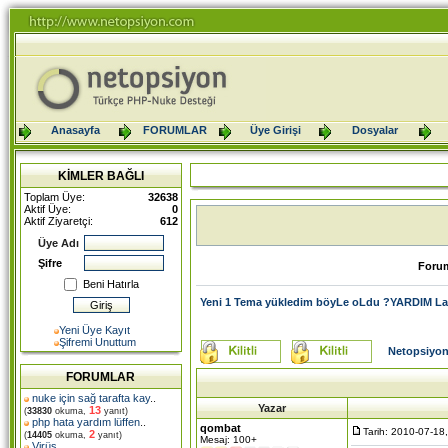
Anasayfa
FORUMLAR
Üye Girişi
Dosyalar
KİMLER BAĞLI
Toplam Üye:
32638
Aktif Üye:
0
Aktif Ziyaretçi:
612
Üye Adı
Şifre
Foru
Beni Hatırla
Yeni 1 Tema yükledim böyLe oLdu ?YARDIM L
Yeni Üye Kayıt
Şifremi Unuttum
Netopsiyon
FORUMLAR
nuke için sağ tarafta kay
..
Yazar
13
(
33830
okuma,
yanıt)
php hata yardım lüffen
..
qombat
Tarih: 2010-07-18
2
(
14405
okuma,
yanıt)
Mesaj: 100+
Virüs
..