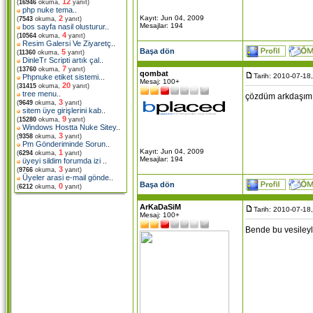
12
(
16946
okuma,
yanıt)
php nuke tema
..
2
Kayıt: Jun 04, 2009
(
7543
okuma,
yanıt)
Mesajlar: 194
bos sayfa nasil olusturur
..
4
(
10564
okuma,
yanıt)
Resim Galersi Ve Ziyaretç
..
Başa dön
5
(
11360
okuma,
yanıt)
DinleTr Scripti artık çal
..
7
(
13760
okuma,
yanıt)
qombat
Tarih: 2010-07-18
Phpnuke etiket sistemi.
..
Mesaj: 100+
20
(
31415
okuma,
yanıt)
tree menu
..
çözdüm arkdaşım 
3
(
9649
okuma,
yanıt)
sitem üye girişlerini kab
..
9
(
15280
okuma,
yanıt)
Windows Hostta Nuke Sitey
..
3
(
9358
okuma,
yanıt)
Pm Gönderiminde Sorun
..
Kayıt: Jun 04, 2009
1
(
6294
okuma,
yanıt)
Mesajlar: 194
üyeyi sildim forumda izi
..
3
(
9766
okuma,
yanıt)
Üyeler arasi e-mail gönde
..
Başa dön
0
(
6212
okuma,
yanıt)
ArKaDaSiM
Tarih: 2010-07-18
Mesaj: 100+
Bende bu vesileyl