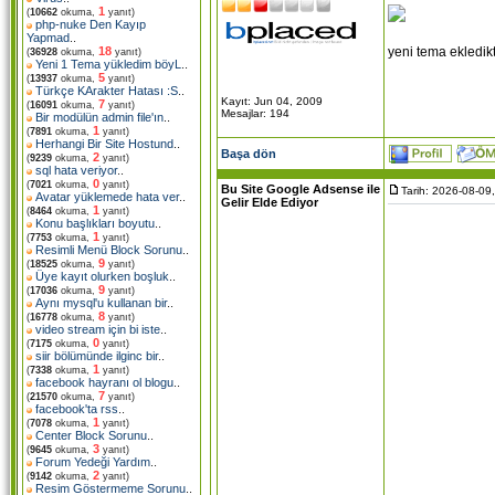
1
(
10662
okuma,
yanıt)
php-nuke Den Kayıp
Yapmad
..
yeni tema ekledikt
18
(
36928
okuma,
yanıt)
Yeni 1 Tema yükledim böyL
..
5
(
13937
okuma,
yanıt)
Türkçe KArakter Hatası :S
..
Kayıt: Jun 04, 2009
7
(
16091
okuma,
yanıt)
Mesajlar: 194
Bir modülün admin file'ın
..
1
(
7891
okuma,
yanıt)
Herhangi Bir Site Hostund
..
Başa dön
2
(
9239
okuma,
yanıt)
sql hata veriyor
..
0
(
7021
okuma,
yanıt)
Bu Site Google Adsense ile
Tarih: 2026-08-09
Avatar yüklemede hata ver
..
Gelir Elde Ediyor
1
(
8464
okuma,
yanıt)
Konu başlıkları boyutu
..
1
(
7753
okuma,
yanıt)
Resimli Menü Block Sorunu
..
9
(
18525
okuma,
yanıt)
Üye kayıt olurken boşluk
..
9
(
17036
okuma,
yanıt)
Aynı mysql'u kullanan bir
..
8
(
16778
okuma,
yanıt)
video stream için bi iste
..
0
(
7175
okuma,
yanıt)
siir bölümünde ilginc bir
..
1
(
7338
okuma,
yanıt)
facebook hayranı ol blogu
..
7
(
21570
okuma,
yanıt)
facebook'ta rss
..
1
(
7078
okuma,
yanıt)
Center Block Sorunu
..
3
(
9645
okuma,
yanıt)
Forum Yedeği Yardım
..
2
(
9142
okuma,
yanıt)
Resim Göstermeme Sorunu
..