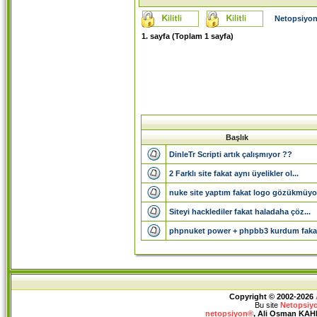
Netopsiyon
1
. sayfa (Toplam
1
sayfa)
Başlık
DinleTr Scripti artık çalışmıyor ??
2 Farklı site fakat aynı üyelikler ol...
nuke site yaptım fakat logo gözükmüyo.
Siteyi hacklediler fakat haladaha çöz...
phpnuket power + phpbb3 kurdum fakat 
Copyright © 2002-2026
Bu site
Netopsiy
netopsiyon®
, Ali Osman KAHRA