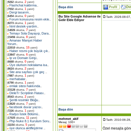
2
(
9262
okuma,
yanıt)
Flashchat kaldırma
..
Başa dön
1
(
7932
okuma,
yanıt)
Dergi tasarım
..
0
Bu Site Google Adsense ile
(
6454
okuma,
yanıt)
Tarih: 2026-08-07
Forum konusuna resim ekle
..
Gelir Elde Ediyor
1
(
8273
okuma,
yanıt)
html destek-yardım
..
7
(
14026
okuma,
yanıt)
Temayı Sola Dayayıp, Dara
..
8
(
15456
okuma,
yanıt)
Amanav Manşet Haber
Yorum
..
15
(
22010
okuma,
yanıt)
Haber resmi çok büyük çık
..
6
(
13847
okuma,
yanıt)
Ip ve Domain Girişi
..
0
(
6668
okuma,
yanıt)
Üye olurken noktalama isa
..
2
(
8624
okuma,
yanıt)
Site ana sayfası çok geç
..
1
(
7887
okuma,
yanıt)
merhabalar
..
1
(
6790
okuma,
yanıt)
emlak sitesi hakkında
..
7
(
15128
okuma,
yanıt)
DinleTr Scriptinin Hatası
..
2
(
8543
okuma,
yanıt)
Şeritli resimler Bloğu
..
7
(
13620
okuma,
yanıt)
facebook duvar yazısı
..
Başa dön
1
(
7226
okuma,
yanıt)
Radyo İstek Bölümü
..
11
(
17025
okuma,
yanıt)
mehmet_akif
Tarih: 2010-06-28
Php-Nuke 8.1 Kurulum Soru
..
Mesaj: 100+
5
(
11154
okuma,
yanıt)
Özel mesajla gön
üye olunca aktifleştirme
..