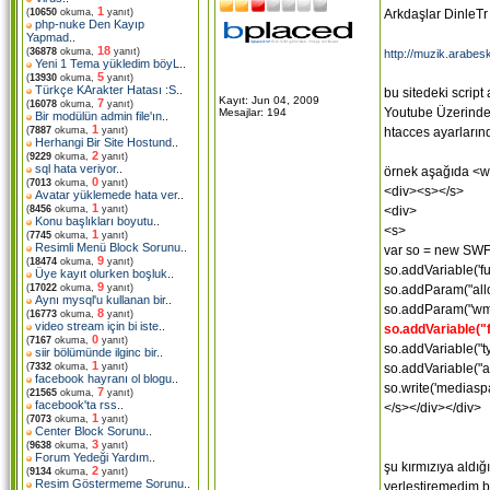
1
Arkdaşlar DinleTr 
(
10650
okuma,
yanıt)
php-nuke Den Kayıp
Yapmad
..
18
(
36878
okuma,
yanıt)
http://muzik.arabesk
Yeni 1 Tema yükledim böyL
..
5
(
13930
okuma,
yanıt)
Türkçe KArakter Hatası :S
..
bu sitedeki script
Kayıt: Jun 04, 2009
7
(
16078
okuma,
yanıt)
Youtube Üzerinden
Mesajlar: 194
Bir modülün admin file'ın
..
1
htacces ayarları
(
7887
okuma,
yanıt)
Herhangi Bir Site Hostund
..
2
(
9229
okuma,
yanıt)
sql hata veriyor
..
örnek aşağıda <
0
(
7013
okuma,
yanıt)
<div><s></s>
Avatar yüklemede hata ver
..
1
<div>
(
8456
okuma,
yanıt)
Konu başlıkları boyutu
..
<s>
1
(
7745
okuma,
yanıt)
Resimli Menü Block Sorunu
..
var so = new SWFObj
9
(
18474
okuma,
yanıt)
so.addVariable('ful
Üye kayıt olurken boşluk
..
9
so.addParam("allo
(
17022
okuma,
yanıt)
Aynı mysql'u kullanan bir
..
so.addParam("wm
8
(
16773
okuma,
yanıt)
video stream için bi iste
..
so.addVariable("f
0
(
7167
okuma,
yanıt)
so.addVariable("ty
siir bölümünde ilginc bir
..
1
so.addVariable("aut
(
7332
okuma,
yanıt)
facebook hayranı ol blogu
..
so.write('mediasp
7
(
21565
okuma,
yanıt)
facebook'ta rss
..
</s></div></div>
1
(
7073
okuma,
yanıt)
Center Block Sorunu
..
3
(
9638
okuma,
yanıt)
Forum Yedeği Yardım
..
şu kırmızıya aldığ
2
(
9134
okuma,
yanıt)
Resim Göstermeme Sorunu
..
yerleştiremedim b