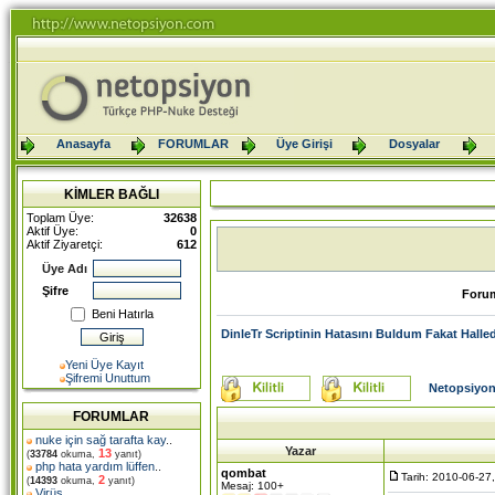
Anasayfa
FORUMLAR
Üye Girişi
Dosyalar
KİMLER BAĞLI
Toplam Üye:
32638
Aktif Üye:
0
Aktif Ziyaretçi:
612
Üye Adı
Şifre
Foru
Beni Hatırla
DinleTr Scriptinin Hatasını Buldum Fakat Hall
Yeni Üye Kayıt
Şifremi Unuttum
Netopsiyon
FORUMLAR
nuke için sağ tarafta kay
..
Yazar
13
(
33784
okuma,
yanıt)
php hata yardım lüffen
..
qombat
Tarih: 2010-06-27
2
(
14393
okuma,
yanıt)
Mesaj: 100+
Virüs
..