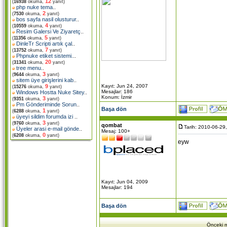
12
(
16938
okuma,
yanıt)
php nuke tema
..
2
(
7530
okuma,
yanıt)
bos sayfa nasil olusturur
..
4
(
10559
okuma,
yanıt)
Resim Galersi Ve Ziyaretç
..
5
(
11356
okuma,
yanıt)
DinleTr Scripti artık çal
..
7
(
13752
okuma,
yanıt)
Phpnuke etiket sistemi.
..
20
(
31341
okuma,
yanıt)
tree menu
..
3
(
9644
okuma,
yanıt)
sitem üye girişlerini kab
..
Kayıt: Jun 24, 2007
9
(
15276
okuma,
yanıt)
Mesajlar: 186
Windows Hostta Nuke Sitey
..
Konum: İzmir
3
(
9351
okuma,
yanıt)
Pm Gönderiminde Sorun
..
Başa dön
1
(
6288
okuma,
yanıt)
üyeyi sildim forumda izi
..
3
(
9760
okuma,
yanıt)
qombat
Tarih: 2010-06-29
Üyeler arasi e-mail gönde
..
Mesaj: 100+
0
(
6208
okuma,
yanıt)
eyw
Kayıt: Jun 04, 2009
Mesajlar: 194
Başa dön
Önceki m