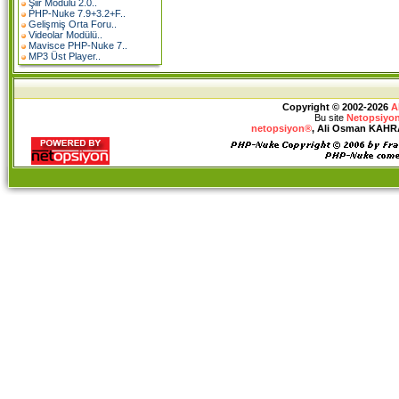
Şiir Modülü 2.0..
PHP-Nuke 7.9+3.2+F..
Gelişmiş Orta Foru..
Videolar Modülü..
Mavisce PHP-Nuke 7..
MP3 Üst Player..
Copyright © 2002-2026
A
Bu site
Netopsiyon
netopsiyon®
, Ali Osman KAHRAM