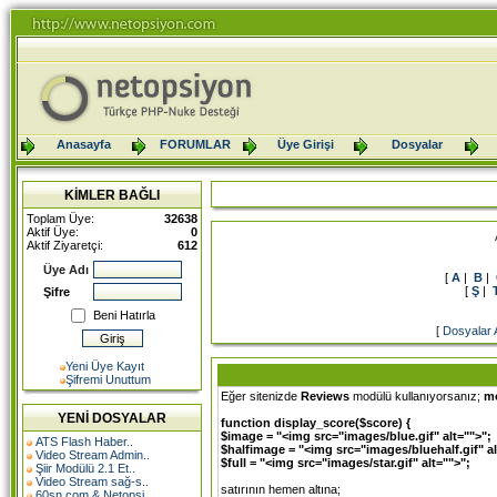
Anasayfa
FORUMLAR
Üye Girişi
Dosyalar
KİMLER BAĞLI
Toplam Üye:
32638
Aktif Üye:
0
Aktif Ziyaretçi:
612
Üye Adı
[
A
|
B
|
[
Ş
|
Şifre
Beni Hatırla
[
Dosyalar 
Yeni Üye Kayıt
Şifremi Unuttum
Eğer sitenizde
Reviews
modülü kullanıyorsanız;
mo
YENİ DOSYALAR
function display_score($score) {
$image = "<img src="images/blue.gif" alt="">";
ATS Flash Haber..
$halfimage = "<img src="images/bluehalf.gif" al
Video Stream Admin..
$full = "<img src="images/star.gif" alt="">";
Şiir Modülü 2.1 Et..
Video Stream sağ-s..
satırının hemen altına;
60sn.com & Netopsi..