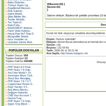
Balon Eklentisi..
if($score>10) {
Türkiye Süper Lig ..
$score=10;
Engellemeli Messen..
}
Ekip Galerisi..
İslami Modül..
Satırını ekleyin. Böylece bir şekilde yorumlara 10
Şifalı Bitkiler Mo..
Testler Modülü..
Ten Topics2..
Dos
NukeTube..
RADiOMEST dinleme ..
Flash Veda Hutbesi..
Esnek bir blok oluşturup rahatlıkla düzenleyebilmek
HayaLRap.NeT Rap D..
Biyografiler Modül..
Erişim:
Herkes indirebilir!
hazır moduller ve ..
Ekleyen:
Ahmet Bocal (ahmetbocal
at
hotmail
dot
co
Uydudan Izleme Mod..
Sürüm:
v3b
Boyutu:
132.59 Kb
POPÜLER DOSYALAR
Tarih:
2006-06-11 00:21:46
Ana Sayfa:
http://www.clubgenc.net
Toplam Dosya:
558
Toplam Kategori:
22
Toplam İndirme:
440488
Dosyayı 
PHP-Nuke 8.0 Final..
PHP-Nuke 7.9 Orjin..
YouTube Modül + Or..
Sommaire Menü Türk..
Shout Box Mesajlaş..
PHP-Nuke 7.8-7.9 T..
Coppermine Resim G..
Köşe Yazıları 4.3...
Ana Menu Blocku..
Değişen Haberler..
CNB Your Account 7..
HackerTrap..
PHP-Nuke 7.6 Orjin..
Süper Orta Block -..