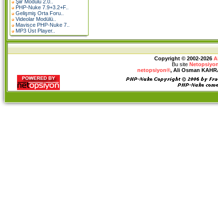
Şiir Modülü 2.0..
PHP-Nuke 7.9+3.2+F..
Gelişmiş Orta Foru..
Videolar Modülü..
Mavisce PHP-Nuke 7..
MP3 Üst Player..
Copyright © 2002-2026
A
Bu site
Netopsiyon
netopsiyon®
, Ali Osman KAHRAM