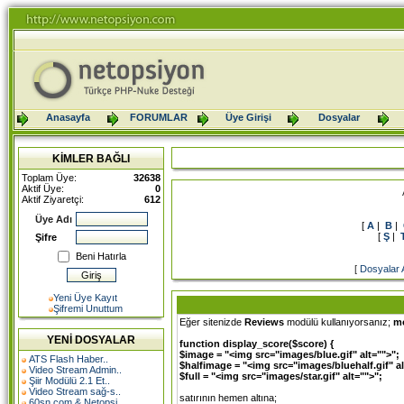
Anasayfa
FORUMLAR
Üye Girişi
Dosyalar
KİMLER BAĞLI
Toplam Üye:
32638
Aktif Üye:
0
Aktif Ziyaretçi:
612
Üye Adı
[
A
|
B
|
[
Ş
|
Şifre
Beni Hatırla
[
Dosyalar 
Yeni Üye Kayıt
Şifremi Unuttum
Eğer sitenizde
Reviews
modülü kullanıyorsanız;
mo
YENİ DOSYALAR
function display_score($score) {
$image = "<img src="images/blue.gif" alt="">";
ATS Flash Haber..
$halfimage = "<img src="images/bluehalf.gif" al
Video Stream Admin..
$full = "<img src="images/star.gif" alt="">";
Şiir Modülü 2.1 Et..
Video Stream sağ-s..
satırının hemen altına;
60sn.com & Netopsi..