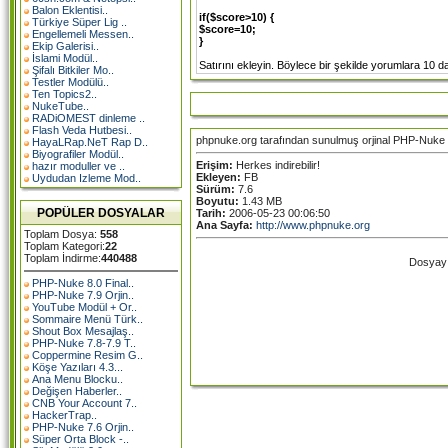
Balon Eklentisi..
if($score>10) {
Türkiye Süper Lig ..
$score=10;
Engellemeli Messen..
}
Ekip Galerisi..
İslami Modül..
Satırını ekleyin. Böylece bir şekilde yorumlara 10
Şifalı Bitkiler Mo..
Testler Modülü..
Ten Topics2..
NukeTube..
RADiOMEST dinleme ..
Flash Veda Hutbesi..
phpnuke.org tarafından sunulmuş orjinal PHP-Nuke 
HayaLRap.NeT Rap D..
Biyografiler Modül..
Erişim:
Herkes indirebilir!
hazır moduller ve ..
Ekleyen:
FB
Uydudan Izleme Mod..
Sürüm:
7.6
Boyutu:
1.43 MB
POPÜLER DOSYALAR
Tarih:
2006-05-23 00:06:50
Ana Sayfa:
http://www.phpnuke.org
Toplam Dosya:
558
Toplam Kategori:
22
Toplam İndirme:
440488
Dosyayı 
PHP-Nuke 8.0 Final..
PHP-Nuke 7.9 Orjin..
YouTube Modül + Or..
Sommaire Menü Türk..
Shout Box Mesajlaş..
PHP-Nuke 7.8-7.9 T..
Coppermine Resim G..
Köşe Yazıları 4.3...
Ana Menu Blocku..
Değişen Haberler..
CNB Your Account 7..
HackerTrap..
PHP-Nuke 7.6 Orjin..
Süper Orta Block -..