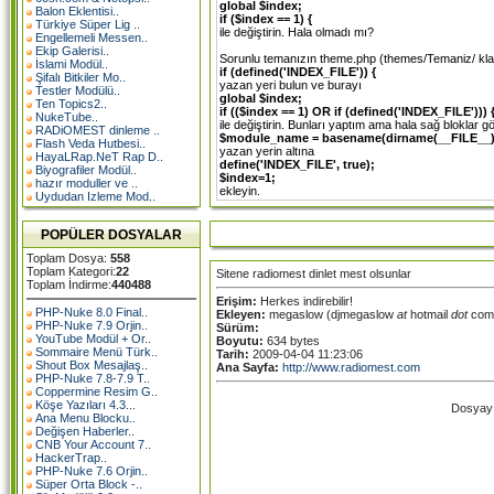
global $index;
Balon Eklentisi..
if ($index == 1) {
Türkiye Süper Lig ..
ile değiştirin. Hala olmadı mı?
Engellemeli Messen..
Ekip Galerisi..
Sorunlu temanızın theme.php (themes/Temaniz/ kla
İslami Modül..
if (defined('INDEX_FILE')) {
Şifalı Bitkiler Mo..
yazan yeri bulun ve burayı
Testler Modülü..
global $index;
Ten Topics2..
if (($index == 1) OR if (defined('INDEX_FILE'))) 
NukeTube..
ile değiştirin. Bunları yaptım ama hala sağ blokl
RADiOMEST dinleme ..
$module_name = basename(dirname(__FILE__)
Flash Veda Hutbesi..
yazan yerin altına
HayaLRap.NeT Rap D..
define('INDEX_FILE', true);
Biyografiler Modül..
$index=1;
hazır moduller ve ..
ekleyin.
Uydudan Izleme Mod..
POPÜLER DOSYALAR
Toplam Dosya:
558
Toplam Kategori:
22
Sitene radiomest dinlet mest olsunlar
Toplam İndirme:
440488
Erişim:
Herkes indirebilir!
PHP-Nuke 8.0 Final..
Ekleyen:
megaslow (djmegaslow
at
hotmail
dot
com
PHP-Nuke 7.9 Orjin..
Sürüm:
YouTube Modül + Or..
Boyutu:
634 bytes
Sommaire Menü Türk..
Tarih:
2009-04-04 11:23:06
Shout Box Mesajlaş..
Ana Sayfa:
http://www.radiomest.com
PHP-Nuke 7.8-7.9 T..
Coppermine Resim G..
Köşe Yazıları 4.3...
Dosyayı 
Ana Menu Blocku..
Değişen Haberler..
CNB Your Account 7..
HackerTrap..
PHP-Nuke 7.6 Orjin..
Süper Orta Block -..