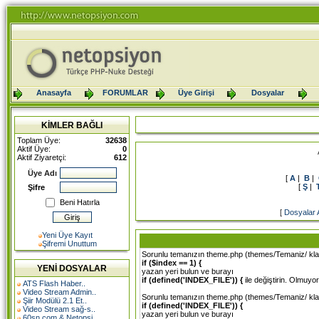
Anasayfa
FORUMLAR
Üye Girişi
Dosyalar
KİMLER BAĞLI
Toplam Üye:
32638
Aktif Üye:
0
Aktif Ziyaretçi:
612
Üye Adı
[
A
|
B
|
[
Ş
|
Şifre
Beni Hatırla
[
Dosyalar 
Yeni Üye Kayıt
Şifremi Unuttum
Sorunlu temanızın theme.php (themes/Temaniz/ kla
if ($index == 1) {
YENİ DOSYALAR
yazan yeri bulun ve burayı
if (defined('INDEX_FILE')) {
ile değiştirin. Olmuyo
ATS Flash Haber..
Video Stream Admin..
Sorunlu temanızın theme.php (themes/Temaniz/ kla
Şiir Modülü 2.1 Et..
if (defined('INDEX_FILE')) {
Video Stream sağ-s..
yazan yeri bulun ve burayı
60sn.com & Netopsi..