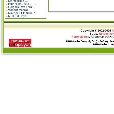
Şiir Modülü 2.0..
PHP-Nuke 7.9+3.2+F..
Gelişmiş Orta Foru..
Videolar Modülü..
Mavisce PHP-Nuke 7..
MP3 Üst Player..
Copyright © 2002-2026
A
Bu site
Netopsiyon
netopsiyon®
, Ali Osman KAHRAM