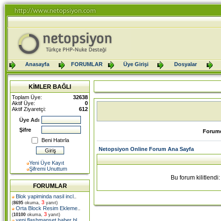
Anasayfa
FORUMLAR
Üye Girişi
Dosyalar
KİMLER BAĞLI
Toplam Üye:
32638
Aktif Üye:
0
Aktif Ziyaretçi:
612
Üye Adı
Şifre
Forumd
Beni Hatırla
Netopsiyon Online Forum Ana Sayfa
Yeni Üye Kayıt
Şifremi Unuttum
Bu forum kilitlend
FORUMLAR
Blok yapiminda nasil incl
..
3
(
8695
okuma,
yanıt)
Orta Block Resim Ekleme
..
3
(
10100
okuma,
yanıt)
yeni flashmanset haber bl
..