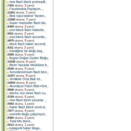
new flash block preheadli
..
2
(
7452
okuma,
yanıt)
Facebookta Paylaşım..
..
7
(
11841
okuma,
yanıt)
Blok nasıl eklenir Yardım
..
7
(
12580
okuma,
yanıt)
Super mansetler flash blo
..
2
(
6408
okuma,
yanıt)
yeni block flash haberler
..
2
(
6811
okuma,
yanıt)
yeni block flash accordio
..
0
(
4879
okuma,
yanıt)
block flash haber accordi
..
2
(
6311
okuma,
yanıt)
İstediğiniz bir bloğu baş
..
0
(
5589
okuma,
yanıt)
Bugün Doğan Üyeler Bloğu
..
6
(
10328
okuma,
yanıt)
Bizim Yazarlar Modülüne b
..
0
(
5549
okuma,
yanıt)
Sonvideostream flash blco
..
8
(
11027
okuma,
yanıt)
Yenilikler Orta Blok ist
..
6
(
10604
okuma,
yanıt)
Akordiyon Flash Blok+Xml
..
5
(
9848
okuma,
yanıt)
blocks nsn news flash cu
..
0
(
5159
okuma,
yanıt)
new flash bizim yazarlar
..
1
(
5583
okuma,
yanıt)
haber flash block send al
..
4
(
7677
okuma,
yanıt)
userinfo bloğu çalışmıyor
..
2
(
6966
okuma,
yanıt)
Total hits block
..
1
(
5613
okuma,
yanıt)
katagorili haber blogu
..