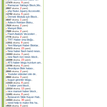
9
(
17470
okuma,
yanıt)
Ramazan Yaklaştı Block,Mo
..
2
(
8907
okuma,
yanıt)
php Nuke Jquery Accessibl
..
6
(
12782
okuma,
yanıt)
Dernek Modulü için Block
..
1
(
6647
okuma,
yanıt)
Adtech Reklam Bloku
..
2
(
7624
okuma,
yanıt)
Manşet Blok
..
2
(
7889
okuma,
yanıt)
Flash Atatürk Vecizeleri
..
2
(
7778
okuma,
yanıt)
TRT Haber orta bloğu
..
9
(
13511
okuma,
yanıt)
Yeni Manşet Haber Bloklar
..
23
(
27073
okuma,
yanıt)
New haber flash band news
..
3
(
10263
okuma,
yanıt)
new flash nsn news block
..
23
(
24308
okuma,
yanıt)
ATS haber blogu kurdum am
..
6
(
10766
okuma,
yanıt)
Akordiyon Blok hatası
..
2
(
8065
okuma,
yanıt)
Youtube videolari site de
..
3
(
8860
okuma,
yanıt)
bugun girenler blogu
..
8
(
13324
okuma,
yanıt)
3 haber yeni block
..
13
(
15314
okuma,
yanıt)
nice manset haber block
..
8
(
12491
okuma,
yanıt)
Bytasarım Slide Kayan Hab
..
30
(
33503
okuma,
yanıt)
need help to make this ha
..
0
(
4924
okuma,
yanıt)