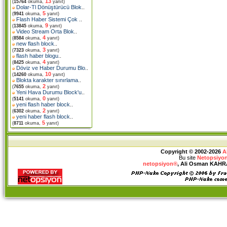
13
(
15764
okuma,
yanıt)
Dolar-Tl Dönüştürücü Blok
..
5
(
9941
okuma,
yanıt)
Flash Haber Sistemi Çok
..
9
(
13845
okuma,
yanıt)
Video Stream Orta Blok
..
4
(
8584
okuma,
yanıt)
new flash block
..
3
(
7323
okuma,
yanıt)
flash haber blogu
..
4
(
8425
okuma,
yanıt)
Döviz ve Haber Durumu Blo
..
10
(
14260
okuma,
yanıt)
Blokta karakter sınırlama
..
2
(
7655
okuma,
yanıt)
Yeni Hava Durumu Block'u
..
0
(
5141
okuma,
yanıt)
yeni flash haber block
..
2
(
6302
okuma,
yanıt)
yeni haber flash block
..
5
(
8711
okuma,
yanıt)
Copyright © 2002-2026
A
Bu site
Netopsiyon
netopsiyon®
, Ali Osman KAHRAM