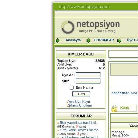
Anasayfa
FORUMLAR
Üye Gir
KİMLER BAĞLI
Toplam Üye:
32638
Aktif Üye:
0
Aktif Ziyaretçi:
612
Üye Adı
Şifre
Beni Hatırla
haber flash bloc
Yeni Üye Kayıt
Şifremi Unuttum
FORUMLAR
Blok yapiminda nasil incl
..
Yazar
3
(
8690
okuma,
yanıt)
Orta Block Resim Ekleme
..
mehaga
3
(
10096
okuma,
yanıt)
Mesaj: 300+
yeni flashmanset haber bl
..