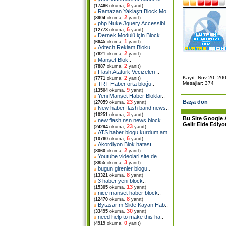
9
(
17466
okuma,
yanıt)
Ramazan Yaklaştı Block,Mo
..
2
(
8904
okuma,
yanıt)
php Nuke Jquery Accessibl
..
6
(
12773
okuma,
yanıt)
Dernek Modulü için Block
..
1
(
6645
okuma,
yanıt)
Adtech Reklam Bloku
..
2
(
7621
okuma,
yanıt)
Manşet Blok
..
2
(
7887
okuma,
yanıt)
Flash Atatürk Vecizeleri
..
Kayıt: Nov 20, 20
2
(
7771
okuma,
yanıt)
Mesajlar: 374
TRT Haber orta bloğu
..
9
(
13504
okuma,
yanıt)
Yeni Manşet Haber Bloklar
..
Başa dön
23
(
27059
okuma,
yanıt)
New haber flash band news
..
3
(
10251
okuma,
yanıt)
Bu Site Google 
new flash nsn news block
..
Gelir Elde Ediyo
23
(
24294
okuma,
yanıt)
ATS haber blogu kurdum am
..
6
(
10760
okuma,
yanıt)
Akordiyon Blok hatası
..
2
(
8060
okuma,
yanıt)
Youtube videolari site de
..
3
(
8855
okuma,
yanıt)
bugun girenler blogu
..
8
(
13321
okuma,
yanıt)
3 haber yeni block
..
13
(
15305
okuma,
yanıt)
nice manset haber block
..
8
(
12470
okuma,
yanıt)
Bytasarım Slide Kayan Hab
..
30
(
33495
okuma,
yanıt)
need help to make this ha
..
0
(
4919
okuma,
yanıt)