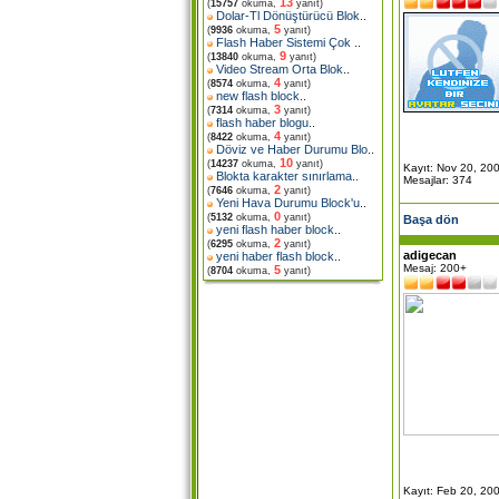
13
(
15757
okuma,
yanıt)
Dolar-Tl Dönüştürücü Blok
..
5
(
9936
okuma,
yanıt)
Flash Haber Sistemi Çok
..
9
(
13840
okuma,
yanıt)
Video Stream Orta Blok
..
4
(
8574
okuma,
yanıt)
new flash block
..
3
(
7314
okuma,
yanıt)
flash haber blogu
..
4
(
8422
okuma,
yanıt)
Döviz ve Haber Durumu Blo
..
10
(
14237
okuma,
yanıt)
Kayıt: Nov 20, 20
Blokta karakter sınırlama
..
Mesajlar: 374
2
(
7646
okuma,
yanıt)
Yeni Hava Durumu Block'u
..
0
(
5132
okuma,
yanıt)
Başa dön
yeni flash haber block
..
2
(
6295
okuma,
yanıt)
adigecan
yeni haber flash block
..
Mesaj: 200+
5
(
8704
okuma,
yanıt)
Kayıt: Feb 20, 20