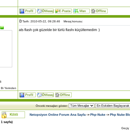
Tarih: 2010-05-22, 09:28:46
Mesaj konusu:
ats flash çok güzelde bir türlü flashı küçültemedim :)
06
 Bi Yerinden
Önceki mesajları göster:
Netopsiyon Online Forum Ana Sayfa
->
Php-Nuke
->
Php Nuke Blo
m
1
sayfa)
Geçiş