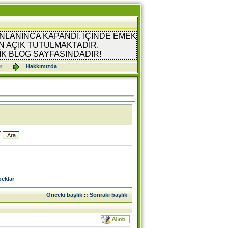
NLANINCA KAPANDI. İÇİNDE EMEK
 AÇIK TUTULMAKTADIR.
İK BLOG SAYFASINDADIR!
r
Hakkımızda
cklar
Önceki başlık
::
Sonraki başlık