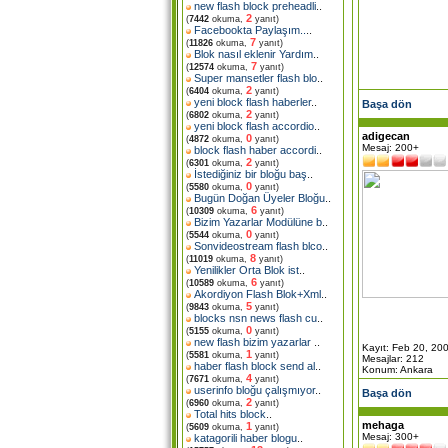
new flash block preheadli
..
2
(
7442
okuma,
yanıt)
Facebookta Paylaşım..
..
7
(
11826
okuma,
yanıt)
Blok nasıl eklenir Yardım
..
7
(
12574
okuma,
yanıt)
Super mansetler flash blo
..
2
(
6404
okuma,
yanıt)
yeni block flash haberler
..
Başa dön
2
(
6802
okuma,
yanıt)
yeni block flash accordio
..
adigecan
0
(
4872
okuma,
yanıt)
Mesaj: 200+
block flash haber accordi
..
2
(
6301
okuma,
yanıt)
İstediğiniz bir bloğu baş
..
0
(
5580
okuma,
yanıt)
Bugün Doğan Üyeler Bloğu
..
6
(
10309
okuma,
yanıt)
Bizim Yazarlar Modülüne b
..
0
(
5544
okuma,
yanıt)
Sonvideostream flash blco
..
8
(
11019
okuma,
yanıt)
Yenilikler Orta Blok ist
..
6
(
10589
okuma,
yanıt)
Akordiyon Flash Blok+Xml
..
5
(
9843
okuma,
yanıt)
blocks nsn news flash cu
..
0
(
5155
okuma,
yanıt)
new flash bizim yazarlar
..
Kayıt: Feb 20, 20
1
(
5581
okuma,
yanıt)
Mesajlar: 212
haber flash block send al
..
Konum: Ankara
4
(
7671
okuma,
yanıt)
userinfo bloğu çalışmıyor
..
Başa dön
2
(
6960
okuma,
yanıt)
Total hits block
..
mehaga
1
(
5609
okuma,
yanıt)
Mesaj: 300+
katagorili haber blogu
..