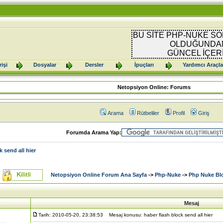
BU SİTE PHP-NUKE SO
OLDUĞUNDAN
GÜNCEL İÇER
işi
Dosyalar
Dersler
İpuçları
Yardımcı Araçla
Netopsiyon Online: Forums
Arama
Rütbeliler
Profil
Giriş
Forumda Arama Yap:
k send all hier
Netopsiyon Online Forum Ana Sayfa
->
Php-Nuke
->
Php Nuke Blo
Mesaj
Tarih: 2010-05-20, 23:38:53
Mesaj konusu: haber flash block send all hier