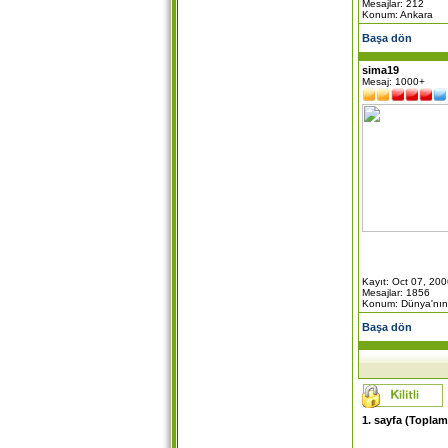
Mesajlar: 212
Konum: Ankara
Başa dön
sima19
Mesaj: 1000+
Kayıt: Oct 07, 20
Mesajlar: 1856
Konum: Dünya'nın
Başa dön
1
. sayfa (Topla