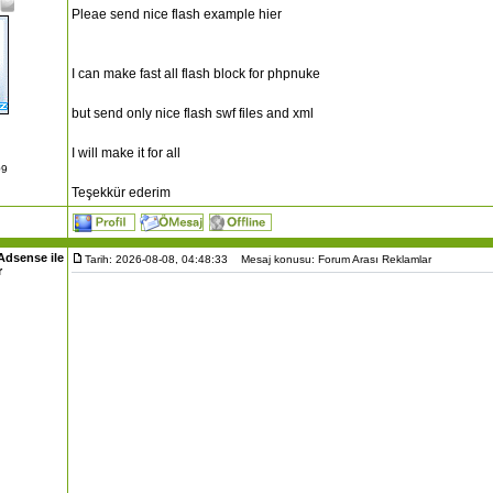
Pleae send nice flash example hier
I can make fast all flash block for phpnuke
but send only nice flash swf files and xml
I will make it for all
09
Teşekkür ederim
Adsense ile
Tarih: 2026-08-08, 04:48:33
Mesaj konusu: Forum Arası Reklamlar
r