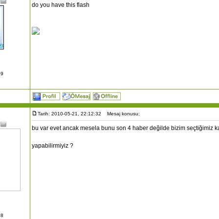
do you have this flash
09
Tarih: 2010-05-21, 22:12:32
Mesaj konusu:
bu var evet ancak mesela bunu son 4 haber değilde bizim seçtiğimiz ka
yapabilirmiyiz ?
08